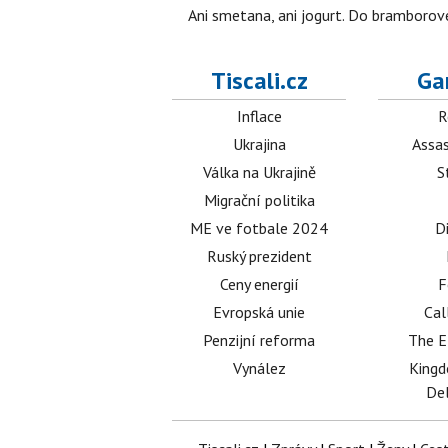
Ani smetana, ani jogurt. Do bramborové
Tiscali.cz
Ga
Inflace
R
Ukrajina
Assas
Válka na Ukrajině
S
Migrační politika
ME ve fotbale 2024
D
Ruský prezident
Ceny energií
F
Evropská unie
Cal
Penzijní reforma
The E
Vynález
King
Del