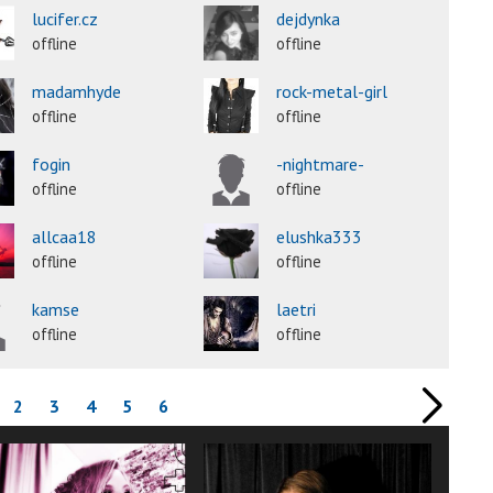
lucifer.cz
dejdynka
offline
offline
madamhyde
rock-metal-girl
offline
offline
fogin
-nightmare-
offline
offline
allcaa18
elushka333
offline
offline
kamse
laetri
offline
offline
2
3
4
5
6