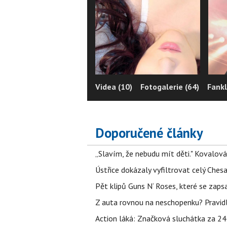
Videa (10)
Fotogalerie (64)
Fankl
Doporučené články
„Slavím, že nebudu mít děti." Kovalová
Ústřice dokázaly vyfiltrovat celý Ches
Pět klipů Guns N‘ Roses, které se zapsa
Z auta rovnou na neschopenku? Pravidl
Action láká: Značková sluchátka za 244 k