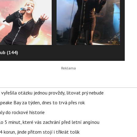
ub (144)
 vyřešila otázku jednou provždy, litovat prý nebude
apeake Bay za týden, dnes to trvá přes rok
ly do rockové historie
o 5 minut, které vás zachrání před letní angínou
orun, jinde přitom stojí i třikrát tolik