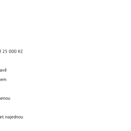
až 25 000 Kč
tavě
ačem
omenou
ket najednou