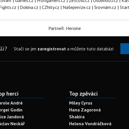
tování
|
Games.cz
|
Profigamers.cz
|
ZeStolu.cz
|
Osobnosti.cz
|
Kar
Fights.cz
|
Dokina.cz
|
CZhity.cz
|
Našepeníze.cz
|
Srovnám.cz
|
Star
Partneři: Heroine
li?
Stačí se jen
zaregistrovat
a můžete tuto databázi
op herci
Top zpěváci
arole André
Miley Cyrus
ergei Godin
Hana Zagorová
lice Jandová
Shakira
áclav Neckář
Helena Vondráčková