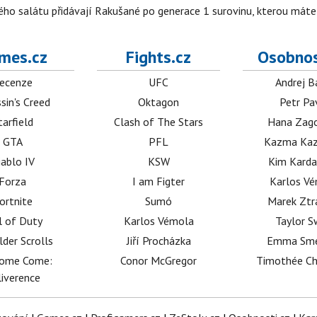
ho salátu přidávají Rakušané po generace 1 surovinu, kterou máte 
mes.cz
Fights.cz
Osobnos
ecenze
UFC
Andrej B
sin's Creed
Oktagon
Petr Pa
tarfield
Clash of The Stars
Hana Zag
GTA
PFL
Kazma Kaz
iablo IV
KSW
Kim Karda
Forza
I am Figter
Karlos V
ortnite
Sumó
Marek Ztr
l of Duty
Karlos Vémola
Taylor S
lder Scrolls
Jiří Procházka
Emma Sm
dome Come:
Conor McGregor
Timothée C
iverence