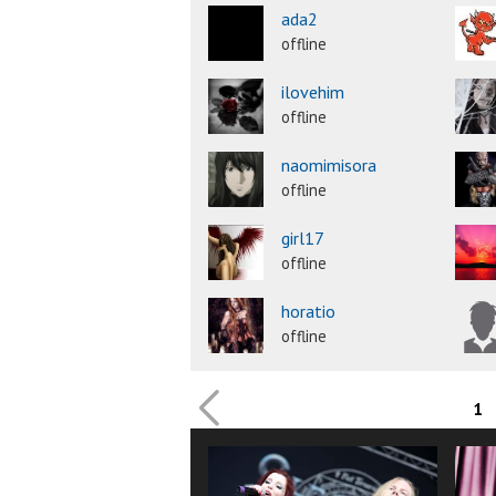
ada2
offline
ilovehim
offline
naomimisora
offline
girl17
offline
horatio
offline
1