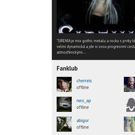
"SIRENIA je mix gothic metalu a rocku s prvky b
velmi dynamická a jde si svou progresivní cest
atmosférickými...
Fanklub
cherreis
offline
neo_ap
offline
abigor
offline