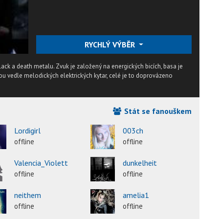
RYCHLÝ VÝBĚR
lack a death metalu. Zvuk je založený na energických bicích, basa je
ou vedle melodických elektrických kytar, celé je to doprovázeno
Stát se fanouškem
Lordigirl
003ch
offline
offline
Valencia_Violett
dunkelheit
offline
offline
neithem
amelia1
offline
offline