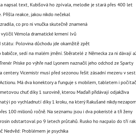
napsal text, Kubišová ho zpívala, melodie je stará přes 400 let
 Přišla reakce, jakou nikdo nečekal
ozradila, co pro ni vnučka skutečně znamená
, vylíčil Vémola dramatické krmení lvů
d státu: Polovina důchodu jde okamžitě zpět
babičce, sedí na malém jmění. Sběratelé z Německa za ni dávají 
 Trenér Priske po výhře nad Lyonem naznačil jeho odchod ze Sparty
a centery. Vicemistr musí před sezonou řešit zásadní mezeru v ses
z Actionu. Má dva konektory a funguje s mobilem, tabletem i počít
ametovou chuť díky 1 surovině, kterou Maďaři přidávají odjakživa
avnatý i po vychladnutí díky 1 kroku, na který Rakušané nikdy nezap
es 100 milionů ročně. Na seznamu jsou i dva pokeristé a tři ženy
erosin odstartoval po 9 letech průtahů. Rusko ho nacpalo do tří ra
uč Nedvěd: Problémem je psychika