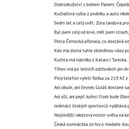
Dobrodružství s bohem Panem: Čepelka 
Kuchařová vyšla z podniku a auto nikde.
Sedm let a celý svět: Zora Jandová pr
Byl jsem celý od krve, měl jsem strach
Petra Černocká přiznala, co dostává o
Kdo má doma tuhle skleněnou vázu po 
Kuchta má nabídky z Kataru i Turecka.
Třinec má po letních odchodech jen dv
Plný telefon vyřeší fleška za 219 Kč 
Ani cibule, ani česnek. Guláš dostane s
Ani sůl, ani pepř: kuřecí řízek bude šť
Jedenáct českých sportovců vydělává př
Nejsilnější raketový motor světa na k
Česká osmnáctka ze hry o medaile. Ko