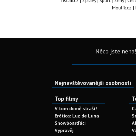
Tiscali.cz
|
Zprávy
|
Sport
|
Ženy
|
Ces
Moulík.cz
|
Něco jste nenaš
Nejnavštěvovanější osobnosti
Top filmy
T
V tom domě straší!
C
Erótica: Luz de Luna
S
Snowboarďáci
A
Vyprávěj
V