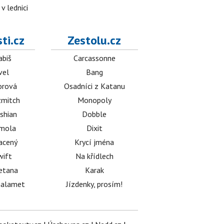
v lednici
ti.cz
Zestolu.cz
abiš
Carcassonne
vel
Bang
orová
Osadníci z Katanu
mitch
Monopoly
shian
Dobble
émola
Dixit
acený
Krycí jména
wift
Na křídlech
etana
Karak
halamet
Jízdenky, prosím!