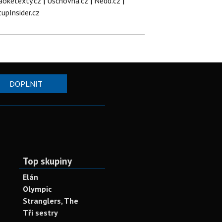
aoketexty.cz
|
Úschovna.cz
|
Nedd.cz
|
tupInsider.cz
DOPLNIT
Top skupiny
Elán
Olympic
Stranglers, The
Tři sestry