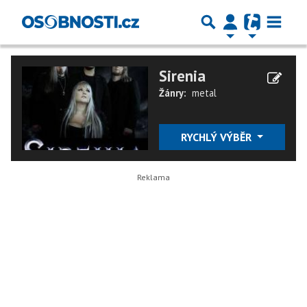
Sirenia
Žánry:
metal
RYCHLÝ VÝBĚR