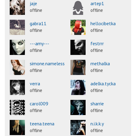
jaje
artep1
offline
offline
gabra11
hellocibetka
offline
offline
---amy---
festrrr
offline
offline
simone.nameless
methalka
offline
offline
verra
adelka.tycka
offline
offline
carol009
sharrie
offline
offline
teena.teena
n.i.k.k.y
offline
offline