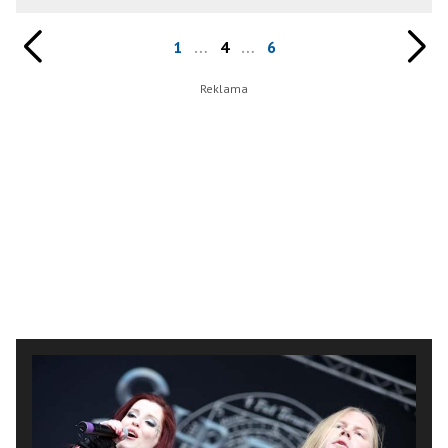
1
…
4
…
6