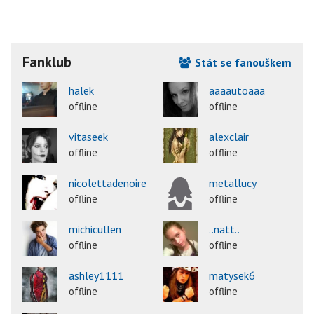
Fanklub
Stát se fanouškem
halek
aaaautoaaa
offline
offline
vitaseek
alexclair
offline
offline
nicolettadenoire
metallucy
offline
offline
michicullen
..natt..
offline
offline
ashley1111
matysek6
offline
offline