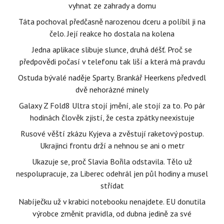
vyhnat ze zahrady a domu
Táta pochoval předčasně narozenou dceru a políbil ji na
čelo. Její reakce ho dostala na kolena
Jedna aplikace slibuje slunce, druhá déšť. Proč se
předpovědi počasí v telefonu tak liší a která má pravdu
Ostuda bývalé naděje Sparty. Brankář Heerkens předvedl
dvě nehorázné minely
Galaxy Z Fold8 Ultra stojí jmění, ale stojí za to. Po pár
hodinách člověk zjistí, že cesta zpátky neexistuje
Rusové věští zkázu Kyjeva a zvěstují raketový postup.
Ukrajinci frontu drží a nehnou se ani o metr
Ukazuje se, proč Slavia Bořila odstavila. Tělo už
nespolupracuje, za Liberec odehrál jen půl hodiny a musel
střídat
Nabíječku už v krabici notebooku nenajdete. EU donutila
výrobce změnit pravidla, od dubna jedině za své