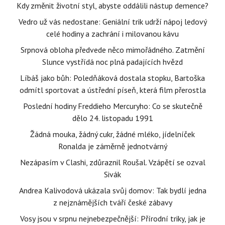
Kdy změnit životní styl, abyste oddálili nástup demence?
Vedro už vás nedostane: Geniální trik udrží nápoj ledový
celé hodiny a zachrání i milovanou kávu
Srpnová obloha předvede něco mimořádného. Zatmění
Slunce vystřídá noc plná padajících hvězd
Líbáš jako bůh: Poledňáková dostala stopku, Bartoška
odmítl sportovat a ústřední píseň, která film přerostla
Poslední hodiny Freddieho Mercuryho: Co se skutečně
dělo 24. listopadu 1991
Žádná mouka, žádný cukr, žádné mléko, jídelníček
Ronalda je záměrně jednotvárný
Nezápasím v Clashi, zdůraznil Roušal. Vzápětí se ozval
Sivák
Andrea Kalivodová ukázala svůj domov: Tak bydlí jedna
z nejznámějších tváří české zábavy
Vosy jsou v srpnu nejnebezpečnější: Přírodní triky, jak je