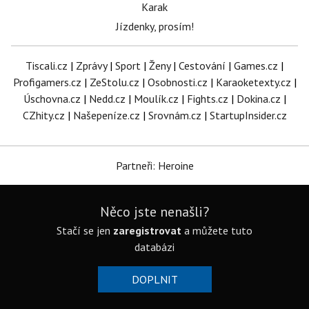
Karak
Jízdenky, prosím!
Tiscali.cz
|
Zprávy
|
Sport
|
Ženy
|
Cestování
|
Games.cz
|
Profigamers.cz
|
ZeStolu.cz
|
Osobnosti.cz
|
Karaoketexty.cz
|
Úschovna.cz
|
Nedd.cz
|
Moulík.cz
|
Fights.cz
|
Dokina.cz
|
CZhity.cz
|
Našepeníze.cz
|
Srovnám.cz
|
StartupInsider.cz
Partneři: Heroine
Něco jste nenašli?
Stačí se jen
zaregistrovat
a můžete tuto
databázi
DOPLNIT