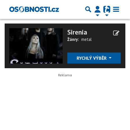
Sirenia
Žánry:
metal
RYCHLÝ VÝBĚR