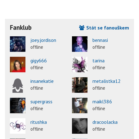
Fanklub
Stát se fanouškem
joey.jordison
bennasi
offline
offline
gigy666
tarina
offline
offline
insanekatie
metalistka12
offline
offline
supergrass
maikl386
offline
offline
ritushka
dracoolacka
offline
offline