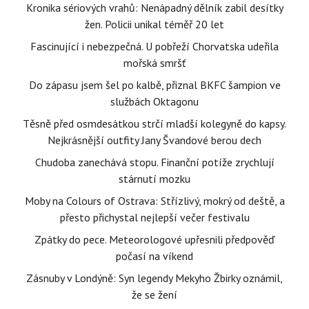
Kronika sériových vrahů: Nenápadný dělník zabil desítky
žen. Policii unikal téměř 20 let
Fascinující i nebezpečná. U pobřeží Chorvatska udeřila
mořská smršť
Do zápasu jsem šel po kalbě, přiznal BKFC šampion ve
službách Oktagonu
Těsně před osmdesátkou strčí mladší kolegyně do kapsy.
Nejkrásnější outfity Jany Švandové berou dech
Chudoba zanechává stopu. Finanční potíže zrychlují
stárnutí mozku
Moby na Colours of Ostrava: Střízlivý, mokrý od deště, a
přesto přichystal nejlepší večer festivalu
Zpátky do pece. Meteorologové upřesnili předpověď
počasí na víkend
Zásnuby v Londýně: Syn legendy Mekyho Žbirky oznámil,
že se žení