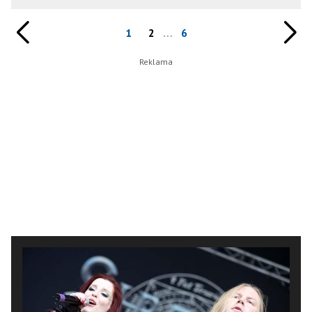
1
2
…
6