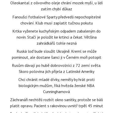
Oleokantal z olivového oleje chrání mozek myší, u lidí
zatím chybí důkaz
Fanoušci fotbalové Sparty předvedli nepochopitelné
chování. Klub musí zaplatit tučnou pokutu
Krtka vyženete kuchyňským odpadem zabaleným do
novin. Stačí je položit ke krtinci a čekat. Většina
zahrádkářů tohle nezná
Ruská loď bude sloužit Ukrajině. Kreml se může
pominout, ale dostane šanci ji v Černém moři potopit
Rusům dávají po hubě dobrovolníci z 72 zemí světa.
Skoro polovina jich přijela z Latinské Ameriky
Chci chránit mladé dívky, neměly by hrát proti
biologickým mužům, říká hvězda ženské NBA
Cunninghamová
Záchranáři nechtěli rozbít okno sanitky, protože se báli
platit opravu. Pacient s rakovinou uvnitř trpěl 45 minut