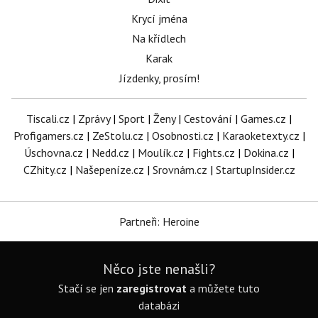
Krycí jména
Na křídlech
Karak
Jízdenky, prosím!
Tiscali.cz
|
Zprávy
|
Sport
|
Ženy
|
Cestování
|
Games.cz
|
Profigamers.cz
|
ZeStolu.cz
|
Osobnosti.cz
|
Karaoketexty.cz
|
Úschovna.cz
|
Nedd.cz
|
Moulík.cz
|
Fights.cz
|
Dokina.cz
|
CZhity.cz
|
Našepeníze.cz
|
Srovnám.cz
|
StartupInsider.cz
Partneři: Heroine
Něco jste nenašli?
Stačí se jen
zaregistrovat
a můžete tuto
databázi