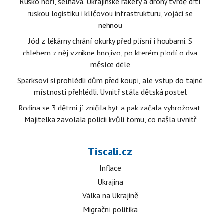
Rusko hoří, selhává. Ukrajinské rakety a drony tvrdě drtí
ruskou logistiku i klíčovou infrastrukturu, vojáci se
nehnou
Jód z lékárny chrání okurky před plísní i houbami. S
chlebem z něj vznikne hnojivo, po kterém plodí o dva
měsíce déle
Sparksovi si prohlédli dům před koupí, ale vstup do tajné
místnosti přehlédli. Uvnitř stála dětská postel
Rodina se 3 dětmi jí zničila byt a pak začala vyhrožovat.
Majitelka zavolala policii kvůli tomu, co našla uvnitř
Tiscali.cz
Inflace
Ukrajina
Válka na Ukrajině
Migrační politika