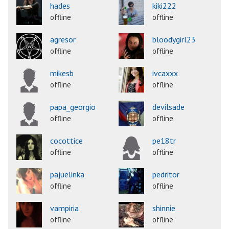
hades
kiki222
offline
offline
agresor
bloodygirl23
offline
offline
mikesb
ivcaxxx
offline
offline
papa_georgio
devilsade
offline
offline
cocottice
pe18tr
offline
offline
pajuelinka
pedritor
offline
offline
vampiria
shinnie
offline
offline