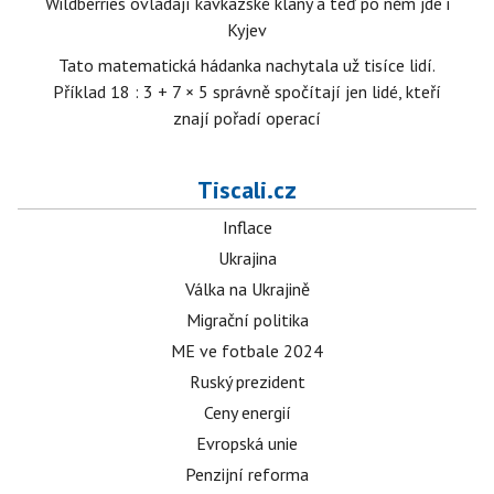
Wildberries ovládají kavkazské klany a teď po něm jde i
Kyjev
Tato matematická hádanka nachytala už tisíce lidí.
Příklad 18 : 3 + 7 × 5 správně spočítají jen lidé, kteří
znají pořadí operací
Tiscali.cz
Inflace
Ukrajina
Válka na Ukrajině
Migrační politika
ME ve fotbale 2024
Ruský prezident
Ceny energií
Evropská unie
Penzijní reforma