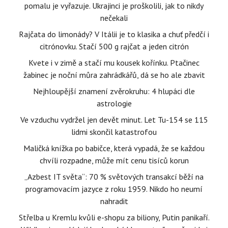
pomalu je vyřazuje. Ukrajinci je proškolili, jak to nikdy
nečekali
Rajčata do limonády? V Itálii je to klasika a chuť předčí i
citrónovku. Stačí 500 g rajčat a jeden citrón
Kvete i v zimě a stačí mu kousek kořínku. Ptačinec
žabinec je noční můra zahrádkářů, dá se ho ale zbavit
Nejhloupější znamení zvěrokruhu: 4 hlupáci dle
astrologie
Ve vzduchu vydržel jen devět minut. Let Tu-154 se 115
lidmi skončil katastrofou
Maličká knížka po babičce, která vypadá, že se každou
chvíli rozpadne, může mít cenu tisíců korun
„Azbest IT světa“: 70 % světových transakcí běží na
programovacím jazyce z roku 1959. Nikdo ho neumí
nahradit
Střelba u Kremlu kvůli e-shopu za biliony, Putin panikaří.