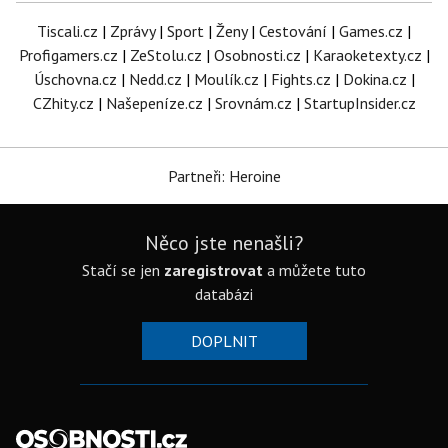
Tiscali.cz
|
Zprávy
|
Sport
|
Ženy
|
Cestování
|
Games.cz
|
Profigamers.cz
|
ZeStolu.cz
|
Osobnosti.cz
|
Karaoketexty.cz
|
Úschovna.cz
|
Nedd.cz
|
Moulík.cz
|
Fights.cz
|
Dokina.cz
|
CZhity.cz
|
Našepeníze.cz
|
Srovnám.cz
|
StartupInsider.cz
Partneři: Heroine
Něco jste nenašli?
Stačí se jen
zaregistrovat
a můžete tuto
databázi
DOPLNIT