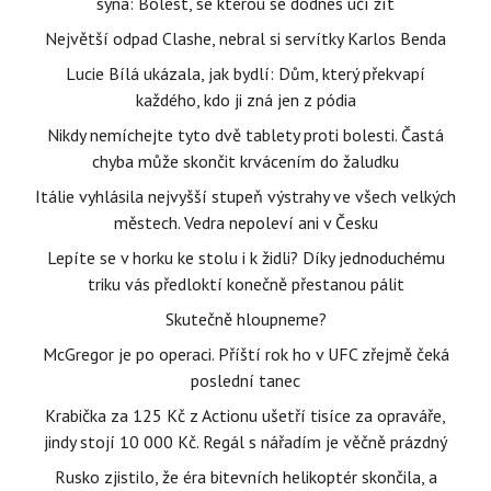
syna: Bolest, se kterou se dodnes učí žít
Největší odpad Clashe, nebral si servítky Karlos Benda
Lucie Bílá ukázala, jak bydlí: Dům, který překvapí
každého, kdo ji zná jen z pódia
Nikdy nemíchejte tyto dvě tablety proti bolesti. Častá
chyba může skončit krvácením do žaludku
Itálie vyhlásila nejvyšší stupeň výstrahy ve všech velkých
městech. Vedra nepoleví ani v Česku
Lepíte se v horku ke stolu i k židli? Díky jednoduchému
triku vás předloktí konečně přestanou pálit
Skutečně hloupneme?
McGregor je po operaci. Příští rok ho v UFC zřejmě čeká
poslední tanec
Krabička za 125 Kč z Actionu ušetří tisíce za opraváře,
jindy stojí 10 000 Kč. Regál s nářadím je věčně prázdný
Rusko zjistilo, že éra bitevních helikoptér skončila, a