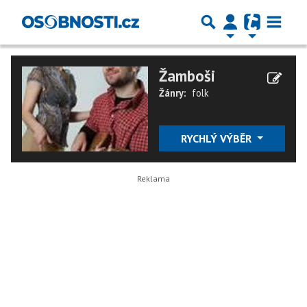
Žamboši
Žánry:
folk
RYCHLÝ VÝBĚR