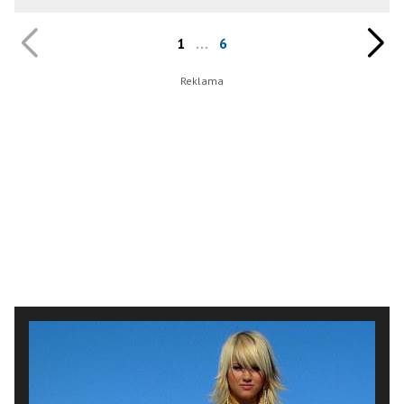
1
…
6