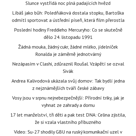
Slunce vystřídá noc plná padajících hvězd
Líbáš jako bůh: Poledňáková dostala stopku, Bartoška
odmítl sportovat a ústřední píseň, která film přerostla
Poslední hodiny Freddieho Mercuryho: Co se skutečně
dělo 24. listopadu 1991
Žádná mouka, žádný cukr, žádné mléko, jídelníček
Ronalda je záměrně jednotvárný
Nezápasím v Clashi, zdůraznil Roušal. Vzápětí se ozval
Sivák
Andrea Kalivodová ukázala svůj domov: Tak bydlí jedna
z nejznámějších tváří české zábavy
Vosy jsou v srpnu nejnebezpečnější: Přírodní triky, jak je
vyhnat ze zahrady a domu
17 let manželství, tři děti a pak test DNA: Celina zjistila,
že si vzala vlastního příbuzného
Video: Su-27 shodily GBU na ruský komunikační uzel v