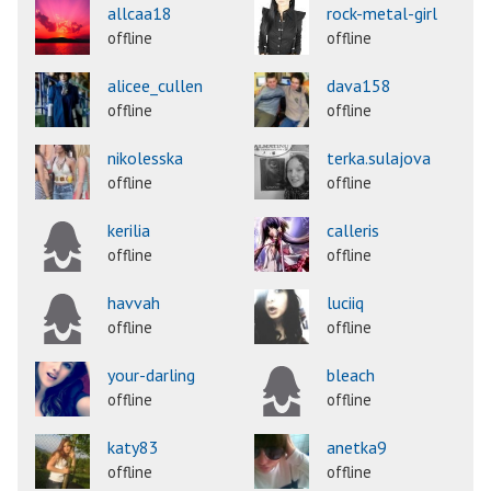
allcaa18
rock-metal-girl
offline
offline
alicee_cullen
dava158
offline
offline
nikolesska
terka.sulajova
offline
offline
kerilia
calleris
offline
offline
havvah
luciiq
offline
offline
your-darling
bleach
offline
offline
katy83
anetka9
offline
offline