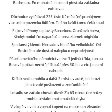
Bachmutu. Po mohutné detonaci přestala základna
existovat
Důchodce vydělával 225 tisíc Kč měsíčně pronájmem
vlastního pozemku řidičům. Teď ho kvůli tomu čeká soud
Fejkové iPhony zaplavily Barcelonu. Oranžová barva,
široký modul fotoaparátů a cena zlomek originálu
Sparťanský klenot Mercado v hledáčku velkoklubů. Od
Rosického ale dostal nálepku o neprodejnosti
Páteř amerického námořnictva tvoří jediná třída, kterou
Rusové potkat nechtějí. Slouží přes 30 let a nic ji neumí
nahradit
Klíček vedle mobilu a další 2 místa v autě, kde hrozí
jeho trvalé poškození a znefunkčnění
Letadlu se začalo chovat divně. Za 63 minut čiré hrůzy
mohla triviální matematická chyba
V zácpě ve vedru zapnul topení na maximum. Absurdní