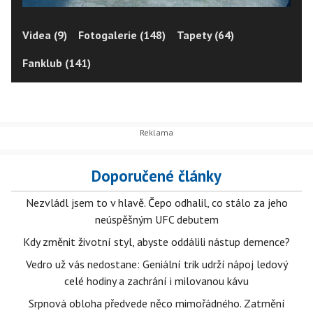
Videa (9)
Fotogalerie (148)
Tapety (64)
Fanklub (141)
Doporučené články
Nezvládl jsem to v hlavě. Čepo odhalil, co stálo za jeho
neúspěšným UFC debutem
Kdy změnit životní styl, abyste oddálili nástup demence?
Vedro už vás nedostane: Geniální trik udrží nápoj ledový
celé hodiny a zachrání i milovanou kávu
Srpnová obloha předvede něco mimořádného. Zatmění