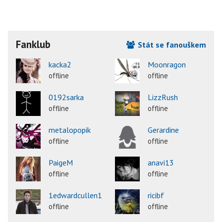
Fanklub
Stát se fanouškem
kacka2
Moonragon
offline
offline
0192sarka
LizzRush
offline
offline
metalopopik
Gerardine
offline
offline
PaigeM
anavi13
offline
offline
1edwardcullen1
ricibf
offline
offline