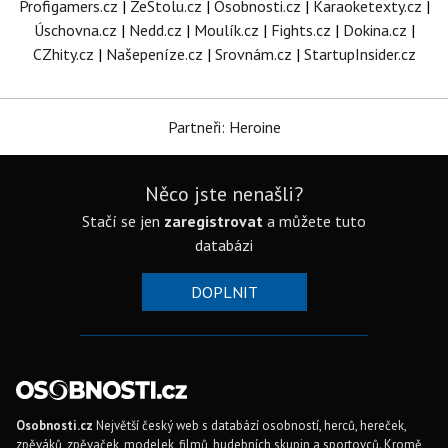
Profigamers.cz
|
ZeStolu.cz
|
Osobnosti.cz
|
Karaoketexty.cz
|
Úschovna.cz
|
Nedd.cz
|
Moulík.cz
|
Fights.cz
|
Dokina.cz
|
CZhity.cz
|
Našepeníze.cz
|
Srovnám.cz
|
StartupInsider.cz
Partneři: Heroine
Něco jste nenašli?
Stačí se jen
zaregistrovat
a můžete tuto
databázi
DOPLNIT
Osobnosti.cz
Největší český web s databází osobností, herců, hereček,
zpěváků, zpěvaček, modelek, filmů, hudebních skupin a sportovců. Kromě