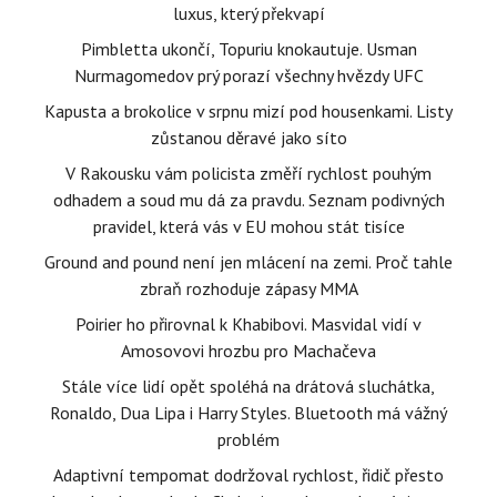
luxus, který překvapí
Pimbletta ukončí, Topuriu knokautuje. Usman
Nurmagomedov prý porazí všechny hvězdy UFC
Kapusta a brokolice v srpnu mizí pod housenkami. Listy
zůstanou děravé jako síto
V Rakousku vám policista změří rychlost pouhým
odhadem a soud mu dá za pravdu. Seznam podivných
pravidel, která vás v EU mohou stát tisíce
Ground and pound není jen mlácení na zemi. Proč tahle
zbraň rozhoduje zápasy MMA
Poirier ho přirovnal k Khabibovi. Masvidal vidí v
Amosovovi hrozbu pro Machačeva
Stále více lidí opět spoléhá na drátová sluchátka,
Ronaldo, Dua Lipa i Harry Styles. Bluetooth má vážný
problém
Adaptivní tempomat dodržoval rychlost, řidič přesto