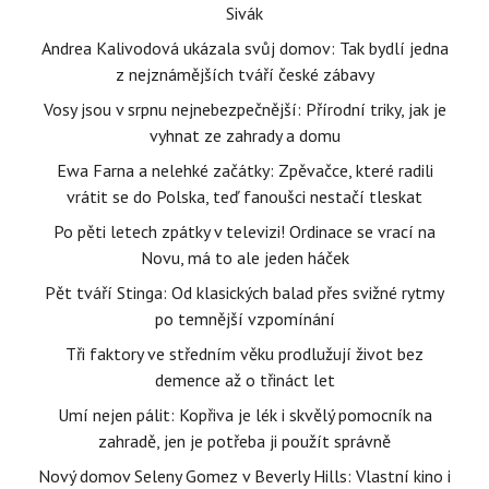
Sivák
Andrea Kalivodová ukázala svůj domov: Tak bydlí jedna
z nejznámějších tváří české zábavy
Vosy jsou v srpnu nejnebezpečnější: Přírodní triky, jak je
vyhnat ze zahrady a domu
Ewa Farna a nelehké začátky: Zpěvačce, které radili
vrátit se do Polska, teď fanoušci nestačí tleskat
Po pěti letech zpátky v televizi! Ordinace se vrací na
Novu, má to ale jeden háček
Pět tváří Stinga: Od klasických balad přes svižné rytmy
po temnější vzpomínání
Tři faktory ve středním věku prodlužují život bez
demence až o třináct let
Umí nejen pálit: Kopřiva je lék i skvělý pomocník na
zahradě, jen je potřeba ji použít správně
Nový domov Seleny Gomez v Beverly Hills: Vlastní kino i