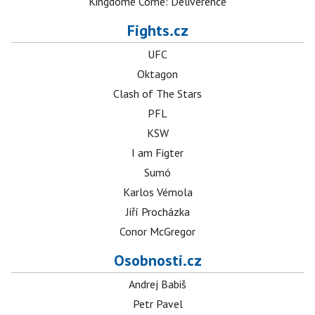
Kingdome Come: Deliverence
Fights.cz
UFC
Oktagon
Clash of The Stars
PFL
KSW
I am Figter
Sumó
Karlos Vémola
Jiří Procházka
Conor McGregor
Osobnosti.cz
Andrej Babiš
Petr Pavel