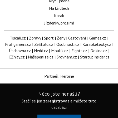
Krycí jména
Na křídlech
Karak
Jízdenky, prosím!
Tiscali.cz
|
Zprávy
|
Sport
|
Ženy
|
Cestování
|
Games.cz
|
Profigamers.cz
|
ZeStolu.cz
|
Osobnosti.cz
|
Karaoketexty.cz
|
Úschovna.cz
|
Nedd.cz
|
Moulík.cz
|
Fights.cz
|
Dokina.cz
|
CZhity.cz
|
Našepeníze.cz
|
Srovnám.cz
|
StartupInsider.cz
Partneři: Heroine
Něco jste nenašli?
Stačí se jen
zaregistrovat
a můžete tuto
databázi