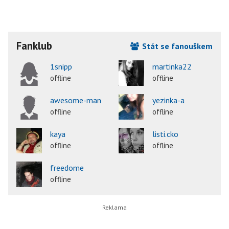
Fanklub
Stát se fanouškem
1snipp
martinka22
offline
offline
awesome-man
yezinka-a
offline
offline
kaya
listi.cko
offline
offline
freedome
offline