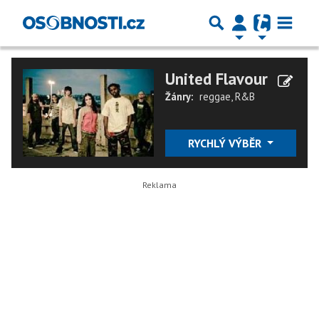
United Flavour
Žánry:
reggae
,
R&B
RYCHLÝ VÝBĚR