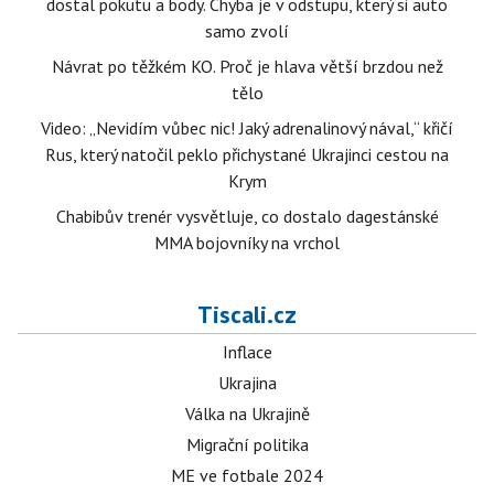
dostal pokutu a body. Chyba je v odstupu, který si auto
samo zvolí
Návrat po těžkém KO. Proč je hlava větší brzdou než
tělo
Video: „Nevidím vůbec nic! Jaký adrenalinový nával,“ křičí
Rus, který natočil peklo přichystané Ukrajinci cestou na
Krym
Chabibův trenér vysvětluje, co dostalo dagestánské
MMA bojovníky na vrchol
Tiscali.cz
Inflace
Ukrajina
Válka na Ukrajině
Migrační politika
ME ve fotbale 2024