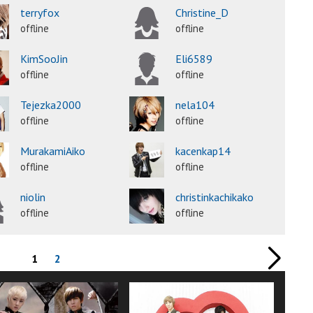
terryfox
Christine_D
offline
offline
KimSooJin
Eli6589
offline
offline
Tejezka2000
nela104
offline
offline
MurakamiAiko
kacenkap14
offline
offline
niolin
christinkachikako
offline
offline
1
2