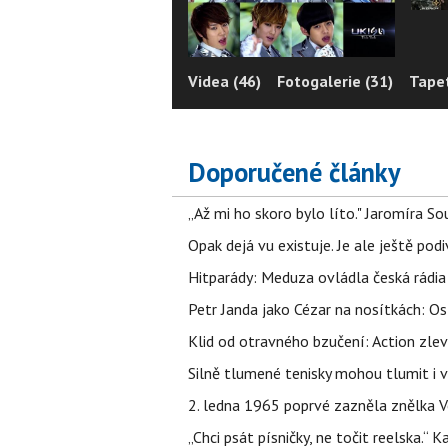
Videa (46)
Fotogalerie (31)
Tapet
Doporučené články
„Až mi ho skoro bylo líto." Jaromíra 
Opak dejá vu existuje. Je ale ještě podi
Hitparády: Meduza ovládla česká rádia 
Petr Janda jako Cézar na nosítkách: Os
Klid od otravného bzučení: Action zlev
Silně tlumené tenisky mohou tlumit i 
2. ledna 1965 poprvé zazněla znělka Ve
„Chci psát písničky, ne točit reelska.“ 