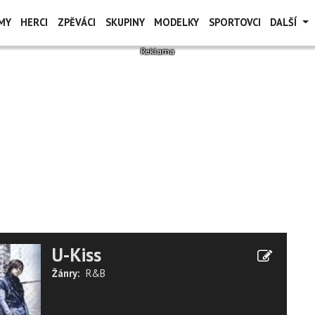
MY
HERCI
ZPĚVÁCI
SKUPINY
MODELKY
SPORTOVCI
DALŠÍ
U-Kiss
Žánry:
R&B