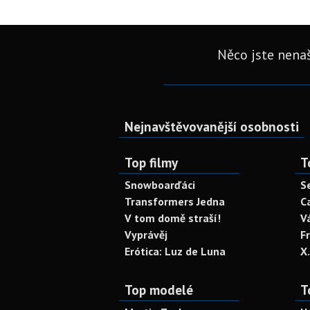
Něco jste nenaš
Nejnavštěvovanější osobnosti
Top filmy
T
Snowboarďáci
S
Transformers Jedna
C
V tom domě straší!
V
Vyprávěj
F
Erótica: Luz de Luna
X
Top modelé
T