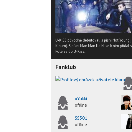
U-KISS původně debutovali s písni Not Young ja
Kibum). S písní Man Man Ha Ni se k nim přidal 
Poté se do U-Kiss...
Fanklub
xYukki
offline
SS501
offline