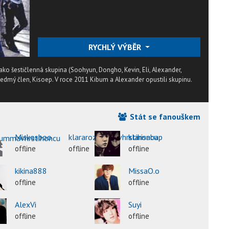
RYCHLÝ VÝBĚR
ko šestičlenná skupina (Soohyun, Dongho, Kevin, Eli, Alexander,
sedmý člen, Kisoep. V roce 2011 Kibum a Alexander opustili skupinu.
Stát se fanouškem
Miskosboo
klararozummavhrstihoncu
klarisabap
offline
offline
offline
kikina888
MissaO.o
offline
offline
AlexVi
Suyi
offline
offline