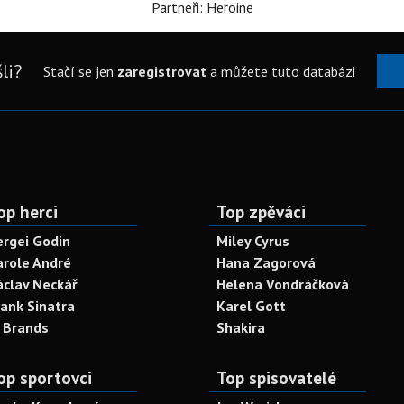
Partneři: Heroine
li?
Stačí se jen
zaregistrovat
a můžete tuto databázi
op herci
Top zpěváci
ergei Godin
Miley Cyrus
arole André
Hana Zagorová
áclav Neckář
Helena Vondráčková
rank Sinatra
Karel Gott
. Brands
Shakira
op sportovci
Top spisovatelé