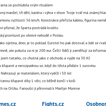
Farna se pochlubila svým rituálem
ný manžel, tři děti, kariéra i výhra v show Tvoje tvář má známý hla
ionu rychlostí 56 km/h. Konstrukce přeřízla kabinu, figurína nemě
vi přiznal, že Sparta postrádá kvalitu
teský promluvil po ohnivé nehodě v Polsku
ako ojetina, dnes je to poklad. Eurotel ho pak dotoval a lidé se rval
ě, ale pokuta za ni je 200 eur. Čeští řidiči ji zaměňují za informa
jsem tatarku, co chutná jako z obchodu a vyjde na 30 Kč
u křupavé a nerozpadnou se, když do těsta přidáte 1 surovinu
 Nahrazují je materiálem, který vydrží i 50 let
stanou křupavé díky 1 věci, co běžně končí v koši
 na Orlíku. Fanoušci ji přirovnali k Marilyn Monroe
mes.cz
Fights.cz
Osobnos