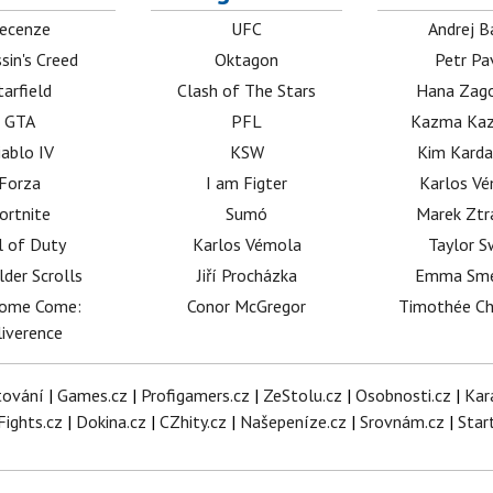
ecenze
UFC
Andrej B
sin's Creed
Oktagon
Petr Pa
tarfield
Clash of The Stars
Hana Zag
GTA
PFL
Kazma Kaz
iablo IV
KSW
Kim Karda
Forza
I am Figter
Karlos V
ortnite
Sumó
Marek Ztr
l of Duty
Karlos Vémola
Taylor S
lder Scrolls
Jiří Procházka
Emma Sm
dome Come:
Conor McGregor
Timothée C
iverence
tování
|
Games.cz
|
Profigamers.cz
|
ZeStolu.cz
|
Osobnosti.cz
|
Kar
Fights.cz
|
Dokina.cz
|
CZhity.cz
|
Našepeníze.cz
|
Srovnám.cz
|
Star