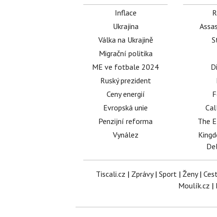
Inflace
R
Ukrajina
Assas
Válka na Ukrajině
S
Migrační politika
ME ve fotbale 2024
D
Ruský prezident
Ceny energií
F
Evropská unie
Cal
Penzijní reforma
The E
Vynález
King
Del
Tiscali.cz
|
Zprávy
|
Sport
|
Ženy
|
Ces
Moulík.cz
|