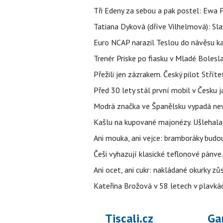
Tři Edeny za sebou a pak postel: Ewa 
Tatiana Dyková (dříve Vilhelmová): Slav
Euro NCAP narazil Teslou do návěsu kam
Trenér Priske po fiasku v Mladé Bolesla
Přežili jen zázrakem. Český pilot Stří
Před 30 lety stál první mobil v Česku j
Modrá značka ve Španělsku vypadá nevinn
Kašlu na kupované majonézy. Ušlehala 
Ani mouka, ani vejce: bramboráky budo
Češi vyhazují klasické teflonové pánve.
Ani ocet, ani cukr: nakládané okurky zů
Kateřina Brožová v 58 letech v plavkách
Tiscali.cz
Ga