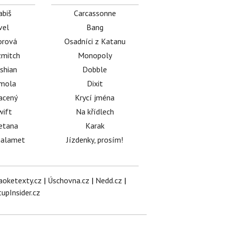
abiš
Carcassonne
vel
Bang
orová
Osadníci z Katanu
mitch
Monopoly
shian
Dobble
émola
Dixit
acený
Krycí jména
wift
Na křídlech
etana
Karak
halamet
Jízdenky, prosím!
aoketexty.cz
|
Úschovna.cz
|
Nedd.cz
|
tupInsider.cz