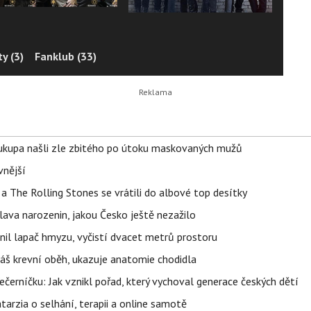
y (3)
Fanklub (33)
Soukupa našli zle zbitého po útoku maskovaných mužů
vnější
a The Rolling Stones se vrátili do albové top desítky
lava narozenin, jakou Česko ještě nezažilo
nil lapač hmyzu, vyčistí dvacet metrů prostoru
váš krevní oběh, ukazuje anatomie chodidla
černíčku: Jak vznikl pořad, který vychoval generace českých dětí
Katarzia o selhání, terapii a online samotě