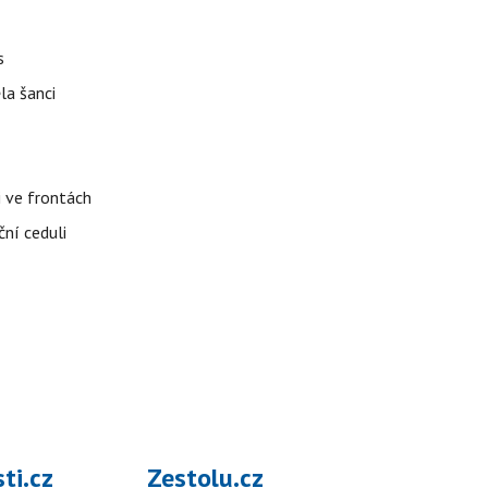
s
la šanci
i ve frontách
ční ceduli
ti.cz
Zestolu.cz