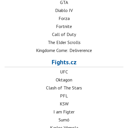
GTA
Diablo IV
Forza
Fortnite
Call of Duty
The Elder Scrolls
Kingdome Come: Deliverence
Fights.cz
UFC
Oktagon
Clash of The Stars
PFL
KSW
I am Figter
Sumó
Karlos Vémola