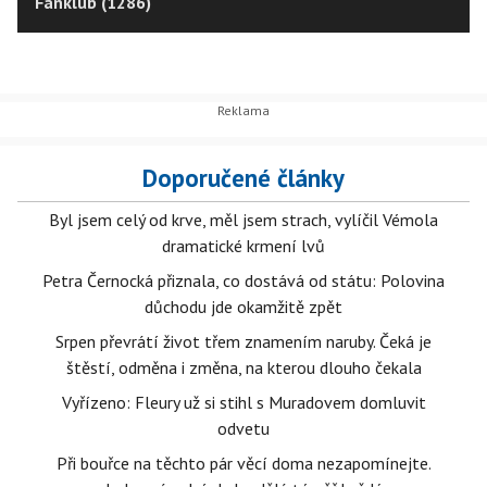
Fanklub (1286)
Doporučené články
Byl jsem celý od krve, měl jsem strach, vylíčil Vémola
dramatické krmení lvů
Petra Černocká přiznala, co dostává od státu: Polovina
důchodu jde okamžitě zpět
Srpen převrátí život třem znamením naruby. Čeká je
štěstí, odměna i změna, na kterou dlouho čekala
Vyřízeno: Fleury už si stihl s Muradovem domluvit
odvetu
Při bouřce na těchto pár věcí doma nezapomínejte.