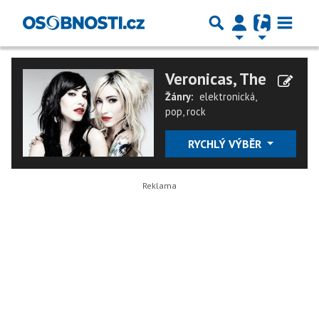
Veronicas, The
Žánry:
elektronická
,
pop
,
rock
RYCHLÝ VÝBĚR