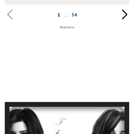
1
…
54