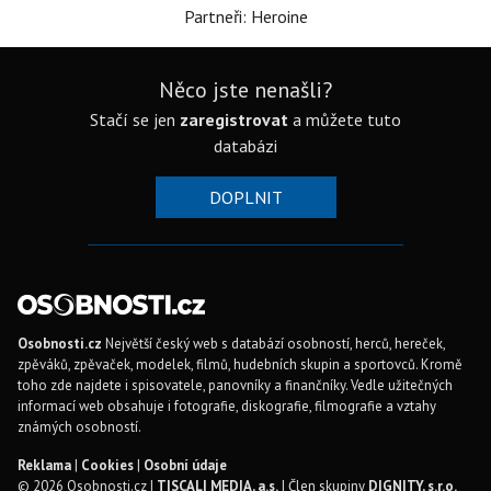
Partneři: Heroine
Něco jste nenašli?
Stačí se jen
zaregistrovat
a můžete tuto
databázi
DOPLNIT
Osobnosti.cz
Největší český web s databází osobností, herců, hereček,
zpěváků, zpěvaček, modelek, filmů, hudebních skupin a sportovců. Kromě
toho zde najdete i spisovatele, panovníky a finančníky. Vedle užitečných
informací web obsahuje i fotografie, diskografie, filmografie a vztahy
známých osobností.
Reklama
|
Cookies
|
Osobní údaje
© 2026 Osobnosti.cz |
TISCALI MEDIA, a.s.
| Člen skupiny
DIGNITY, s.r.o.