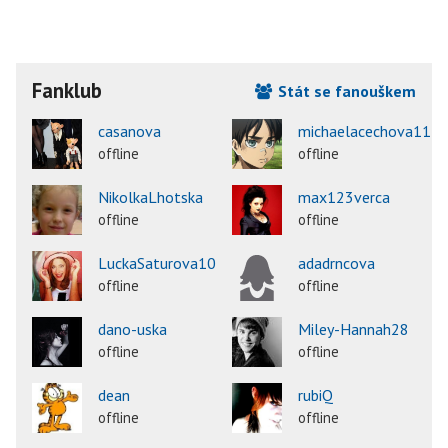
Fanklub
Stát se fanouškem
casanova
michaelacechova11
offline
offline
NikolkaLhotska
max123verca
offline
offline
LuckaSaturova10
adadrncova
offline
offline
dano-uska
Miley-Hannah28
offline
offline
dean
rubiQ
offline
offline