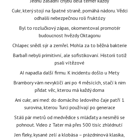
Jednu zásadní chybu dělá téměř každý
Cukr, který stojí na špatné straně, pomáhá nádoru. Vědci
odhalili nebezpečnou roli fruktózy
Byl to rozlučkový zápas, okomentoval promotér
budoucnost hvězdy Oktagonu
Chlapec snědl sýr a zemřel. Mohla za to běžná bakterie
Barbaři nebyli primitivní, ale sofistikovaní. Historii totiž
psali vítězové
AI napadla další firmu. K incidentu došlo u Mety
Brambory vám nevyklíčí ani po 4 měsících, stačí k nim
přidat věc, kterou má každý doma
Ani cukr, ani med: do domácího ledového čaje patří 1
surovina, kterou Turci používají po generace
Stáli pár metrů od medvědice s mláďaty a nesměli se
pohnout. Video z Tater má přes 500 tisíc zhlédnutí
Jen fleky, kysané zelí a klobása – prázdninová klasika,