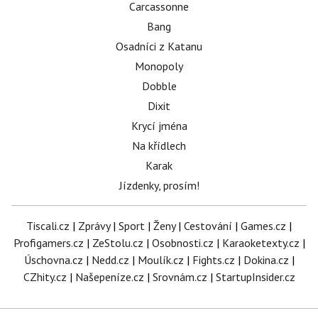
Carcassonne
Bang
Osadníci z Katanu
Monopoly
Dobble
Dixit
Krycí jména
Na křídlech
Karak
Jízdenky, prosím!
Tiscali.cz
|
Zprávy
|
Sport
|
Ženy
|
Cestování
|
Games.cz
|
Profigamers.cz
|
ZeStolu.cz
|
Osobnosti.cz
|
Karaoketexty.cz
|
Úschovna.cz
|
Nedd.cz
|
Moulík.cz
|
Fights.cz
|
Dokina.cz
|
CZhity.cz
|
Našepeníze.cz
|
Srovnám.cz
|
StartupInsider.cz