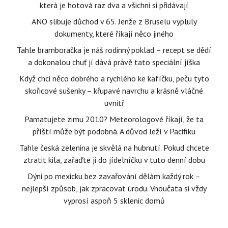
která je hotová raz dva a všichni si přidávají
ANO slibuje důchod v 65. Jenže z Bruselu vypluly
dokumenty, které říkají něco jiného
Tahle bramboračka je náš rodinný poklad – recept se dědí
a dokonalou chuť jí dává právě tato speciální jíška
Když chci něco dobrého a rychlého ke kafíčku, peču tyto
skořicové sušenky – křupavé navrchu a krásně vláčné
uvnitř
Pamatujete zimu 2010? Meteorologové říkají, že ta
příští může být podobná. A důvod leží v Pacifiku
Tahle česká zelenina je skvělá na hubnutí. Pokud chcete
ztratit kila, zařaďte ji do jídelníčku v tuto denní dobu
Dýni po mexicku bez zavařování dělám každý rok –
nejlepší způsob, jak zpracovat úrodu. Vnoučata si vždy
vyprosí aspoň 5 sklenic domů