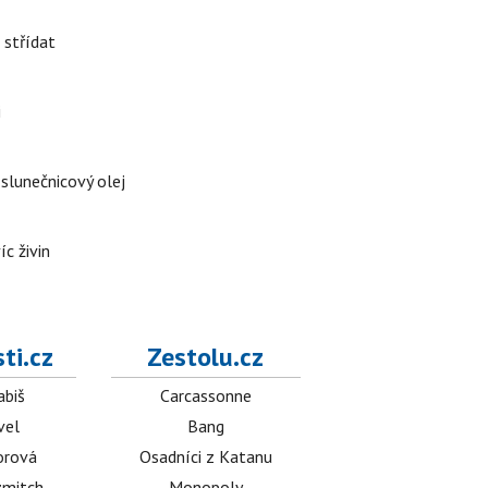
 střídat
i
 slunečnicový olej
íc živin
ti.cz
Zestolu.cz
abiš
Carcassonne
vel
Bang
orová
Osadníci z Katanu
mitch
Monopoly