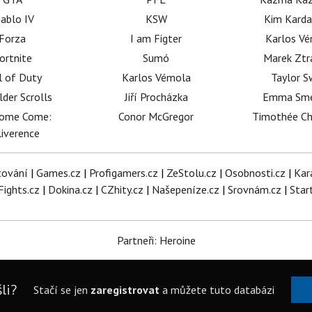
iablo IV
KSW
Kim Karda
Forza
I am Figter
Karlos V
ortnite
Sumó
Marek Ztr
l of Duty
Karlos Vémola
Taylor S
lder Scrolls
Jiří Procházka
Emma Sm
dome Come:
Conor McGregor
Timothée C
iverence
tování
|
Games.cz
|
Profigamers.cz
|
ZeStolu.cz
|
Osobnosti.cz
|
Kar
Fights.cz
|
Dokina.cz
|
CZhity.cz
|
Našepeníze.cz
|
Srovnám.cz
|
Star
Partneři: Heroine
li?
Stačí se jen
zaregistrovat
a můžete tuto databázi