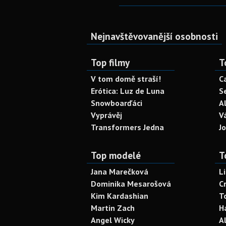
Nejnavštěvovanější osobnosti
Top filmy
T
V tom domě straší!
C
Erótica: Luz de Luna
S
Snowboarďáci
A
Vyprávěj
V
Transformers Jedna
J
Top modelé
T
Jana Marečková
L
Dominika Mesarošová
C
Kim Kardashian
T
Martin Zach
H
Angel Wicky
A