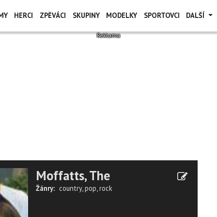
MY
HERCI
ZPĚVÁCI
SKUPINY
MODELKY
SPORTOVCI
DALŠÍ
Moffatts, The
Žánry:
country
,
pop
,
rock