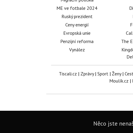
ME ve fotbale 2024
D
Ruský prezident
Ceny energií
F
Evropská unie
Cal
Penzijní reforma
The E
Vynález
King
Del
Tiscali.cz
|
Zprávy
|
Sport
|
Ženy
|
Ces
Moulík.cz
|
Něco jste nenaš