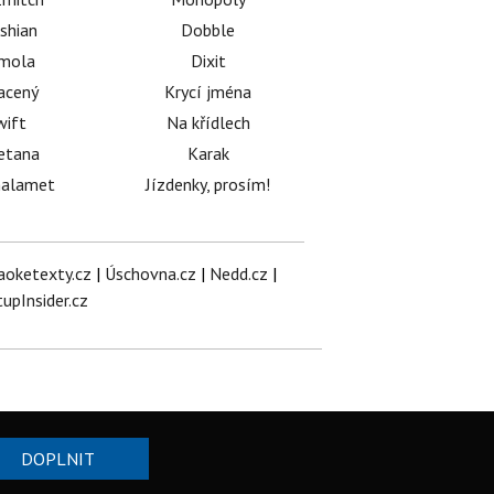
shian
Dobble
émola
Dixit
acený
Krycí jména
wift
Na křídlech
etana
Karak
halamet
Jízdenky, prosím!
aoketexty.cz
|
Úschovna.cz
|
Nedd.cz
|
tupInsider.cz
DOPLNIT