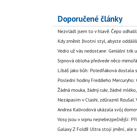
Doporučené články
Nezvládl jsem to v hlavě. Čepo odhal
Kdy změnit životní styl, abyste oddáli
Vedro už vás nedostane: Geniální trik 
Srpnová obloha předvede něco mimořád
Líbáš jako bůh: Poledňáková dostala s
Poslední hodiny Freddieho Mercuryho: 
Žádná mouka, žádný cukr, žádné mléko,
Nezápasím v Clashi, zdůraznil Roušal. 
Andrea Kalivodová ukázala svůj domov:
Vosy jsou v srpnu nejnebezpečnější: Pří
Galaxy Z Fold8 Ultra stojí jmění, ale s