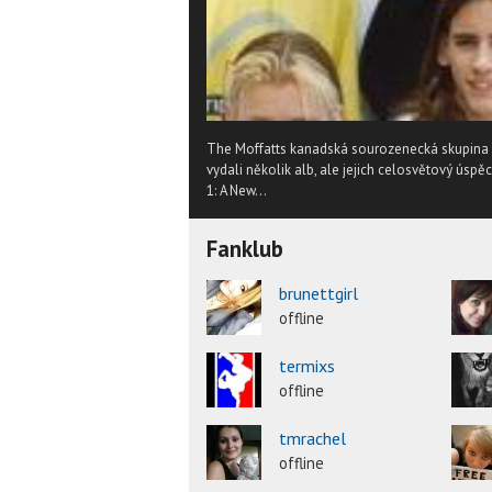
The Moffatts kanadská sourozenecká skupina z
vydali několik alb, ale jejich celosvětový úsp
1: A New...
Fanklub
brunettgirl
offline
termixs
offline
tmrachel
offline