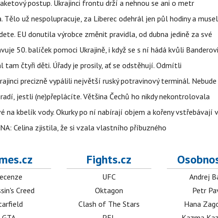
aketový postup. Ukrajinci frontu drží a nehnou se ani o metr
a. Tělo už nespolupracuje, za Liberec odehrál jen půl hodiny a musel
dete. EU donutila výrobce změnit pravidla, od dubna jedině za své
uje 50. balíček pomoci Ukrajině, i když se s ní hádá kvůli Banderov
l tam čtyři děti. Úřady je prosily, ať se odstěhují. Odmítli
ajinci precizně vypálili největší ruský potravinový terminál. Nebude
radí, jestli (ne)přeplácíte. Většina Čechů ho nikdy nekontrolovala
é na kbelík vody. Okurky po ní nabírají objem a kořeny vstřebávají v
NA: Celina zjistila, že si vzala vlastního příbuzného
mes.cz
Fights.cz
Osobnos
ecenze
UFC
Andrej B
sin's Creed
Oktagon
Petr Pa
tarfield
Clash of The Stars
Hana Zag
GTA
PFL
Kazma Kaz