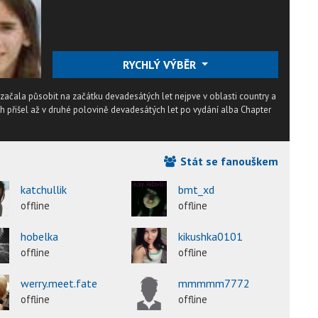
RYCHLÝ VÝBĚR
ačala působit na začátku devadesátých let nejpve v oblasti country a
ěch přišel až v druhé polovině devadesátých let po vydání alba Chapter
Stát se fanouškem
katchullik
bmt_xd
offline
offline
hobelka
kikushka0101
offline
offline
werry.meet.fate
mmmmm7772
offline
offline