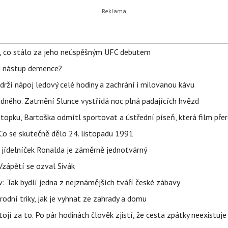
il, co stálo za jeho neúspěšným UFC debutem
li nástup demence?
udrží nápoj ledový celé hodiny a zachrání i milovanou kávu
ného. Zatmění Slunce vystřídá noc plná padajících hvězd
topku, Bartoška odmítl sportovat a ústřední píseň, která film pře
Co se skutečně dělo 24. listopadu 1991
 jídelníček Ronalda je záměrně jednotvárný
Vzápětí se ozval Sivák
 Tak bydlí jedna z nejznámějších tváří české zábavy
rodní triky, jak je vyhnat ze zahrady a domu
tojí za to. Po pár hodinách člověk zjistí, že cesta zpátky neexistuje