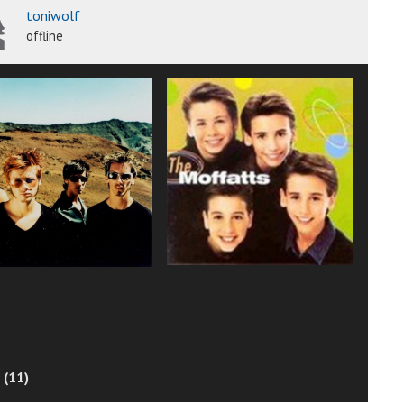
toniwolf
offline
 (11)