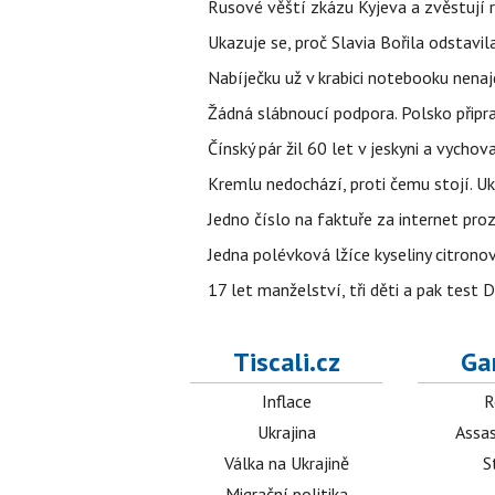
Rusové věští zkázu Kyjeva a zvěstují r
Ukazuje se, proč Slavia Bořila odstavil
Nabíječku už v krabici notebooku nenaj
Žádná slábnoucí podpora. Polsko připrav
Čínský pár žil 60 let v jeskyni a vychova
Kremlu nedochází, proti čemu stojí. Ukr
Jedno číslo na faktuře za internet proz
Jedna polévková lžíce kyseliny citronov
17 let manželství, tři děti a pak test D
Tiscali.cz
Ga
Inflace
R
Ukrajina
Assas
Válka na Ukrajině
S
Migrační politika