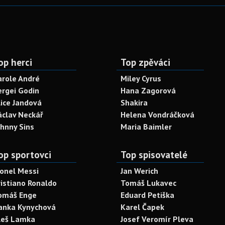
op herci
Top zpěváci
arole André
Miley Cyrus
ergei Godin
Hana Zagorová
lice Jandová
Shakira
áclav Neckář
Helena Vondráčková
ohnny Sins
Maria Baimler
op sportovci
Top spisovatelé
ionel Messi
Jan Werich
ristiano Ronaldo
Tomáš Lukavec
omáš Enge
Eduard Petiška
anka Kynychová
Karel Čapek
leš Lamka
Josef Veromír Pleva