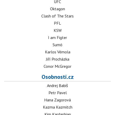
UFC
Oktagon
Clash of The Stars
PFL
KSW
I am Figter
Sumó
Karlos Vémola
Jiří Procházka
Conor McGregor
Osobnosti.cz
Andrej Babiš
Petr Pavel
Hana Zagorová
Kazma Kazmitch
Kim Kardashian