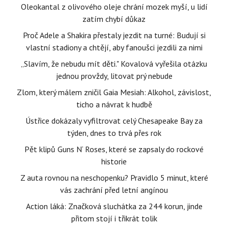
Oleokantal z olivového oleje chrání mozek myší, u lidí
zatím chybí důkaz
Proč Adele a Shakira přestaly jezdit na turné: Budují si
vlastní stadiony a chtějí, aby fanoušci jezdili za nimi
„Slavím, že nebudu mít děti." Kovalová vyřešila otázku
jednou provždy, litovat prý nebude
Zlom, který málem zničil Gaia Mesiah: Alkohol, závislost,
ticho a návrat k hudbě
Ústřice dokázaly vyfiltrovat celý Chesapeake Bay za
týden, dnes to trvá přes rok
Pět klipů Guns N‘ Roses, které se zapsaly do rockové
historie
Z auta rovnou na neschopenku? Pravidlo 5 minut, které
vás zachrání před letní angínou
Action láká: Značková sluchátka za 244 korun, jinde
přitom stojí i třikrát tolik