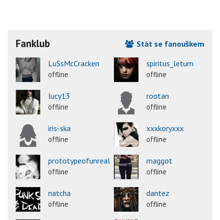
Fanklub
Stát se fanouškem
LuSsMcCracken
spiritus_letum
offline
offline
lucy13
rootan
offline
offline
iris-ska
xxxkoryxxx
offline
offline
prototypeofunreal
maggot
offline
offline
natcha
dantez
offline
offline