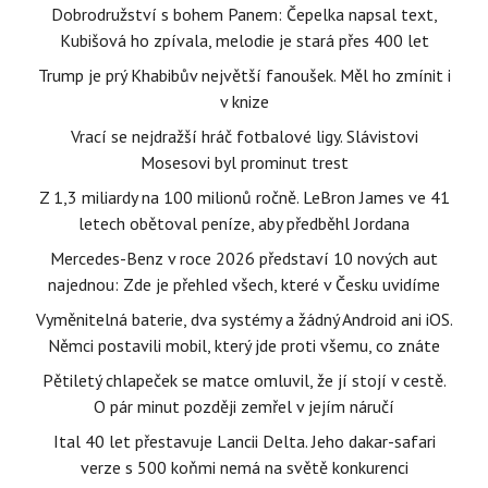
Dobrodružství s bohem Panem: Čepelka napsal text,
Kubišová ho zpívala, melodie je stará přes 400 let
Trump je prý Khabibův největší fanoušek. Měl ho zmínit i
v knize
Vrací se nejdražší hráč fotbalové ligy. Slávistovi
Mosesovi byl prominut trest
Z 1,3 miliardy na 100 milionů ročně. LeBron James ve 41
letech obětoval peníze, aby předběhl Jordana
Mercedes-Benz v roce 2026 představí 10 nových aut
najednou: Zde je přehled všech, které v Česku uvidíme
Vyměnitelná baterie, dva systémy a žádný Android ani iOS.
Němci postavili mobil, který jde proti všemu, co znáte
Pětiletý chlapeček se matce omluvil, že jí stojí v cestě.
O pár minut později zemřel v jejím náručí
Ital 40 let přestavuje Lancii Delta. Jeho dakar-safari
verze s 500 koňmi nemá na světě konkurenci