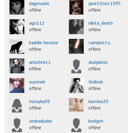
dagmushe
jane13mcr.1995
offline
offline
ago112
nikita_death
offline
offline
baddie-heroine
vampire.t.s.
offline
offline
antichrist.t
skalpbest
offline
offline
susonek
lindisek
offline
offline
monyka09
karolka20
offline
offline
ondradudek
kodlpm
offline
offline