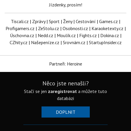
Jízdenky, prosím!
Tiscali.cz
|
Zprávy
|
Sport
|
Ženy
|
Cestování
|
Games.cz
|
Profigamers.cz
|
ZeStolu.cz
|
Osobnosti.cz
|
Karaoketexty.cz
|
Úschovna.cz
|
Nedd.cz
|
Moulík.cz
|
Fights.cz
|
Dokina.cz
|
CZhity.cz
|
Našepeníze.cz
|
Srovnám.cz
|
StartupInsider.cz
Partneři: Heroine
Něco jste nenašli?
Stačí se jen
zaregistrovat
a můžete tuto
databázi
DOPLNIT