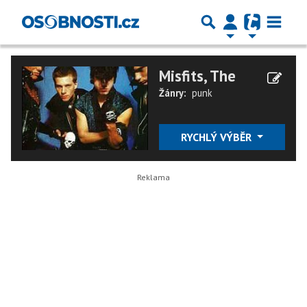
Misfits, The
Žánry:
punk
RYCHLÝ VÝBĚR