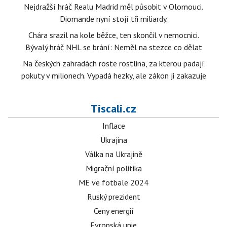
Nejdražší hráč Realu Madrid měl působit v Olomouci.
Diomande nyní stojí tři miliardy.
Chára srazil na kole běžce, ten skončil v nemocnici.
Bývalý hráč NHL se brání: Neměl na stezce co dělat
Na českých zahradách roste rostlina, za kterou padají
pokuty v milionech. Vypadá hezky, ale zákon ji zakazuje
Tiscali.cz
Inflace
Ukrajina
Válka na Ukrajině
Migrační politika
ME ve fotbale 2024
Ruský prezident
Ceny energií
Evropská unie