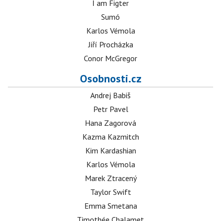
I am Figter
Sumó
Karlos Vémola
Jiří Procházka
Conor McGregor
Osobnosti.cz
Andrej Babiš
Petr Pavel
Hana Zagorová
Kazma Kazmitch
Kim Kardashian
Karlos Vémola
Marek Ztracený
Taylor Swift
Emma Smetana
Timothée Chalamet