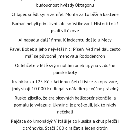
budoucnost hvězdy Oktagonu
Chlapec snědl sýr a zemřel. Mohla za to běžná bakterie
Barbaři nebyli primitivní, ale sofistikovaní. Historii totiž
psali vítězové
AI napadla další firmu. K incidentu došlo u Mety
Pavel Bobek a jeho největší hit: Píseň „Veď mě dál, cesto
má“ se původně jmenovala Rododendron
Odlehčete v létě svým nohám aneb tipy na vzdušné
pánské boty
Krabička za 125 Kč z Actionu ušetří tisíce za opraváře,
jindy stojí 10 000 Kč. Regál s nářadím je věčně prázdný
Rusko zjistilo, že éra bitevních helikoptér skončila, a
pomalu je vyřazuje. Ukrajinci je proškolili, jak to nikdy
nečekali
Rajčata do limonády? V Itálii je to klasika a chuť předčí i
citrónovku. Stačí 500 g rajčat a jeden citrón