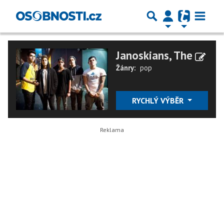
Janoskians, The
Žánry:
pop
RYCHLÝ VÝBĚR