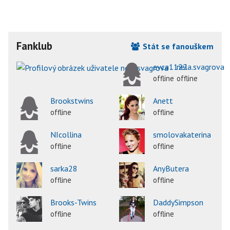
Fanklub
Stát se fanouškem
evca1122
nela.svagrova
offline
offline
Brookstwins
Anett
offline
offline
NIcollina
smolovakaterina
offline
offline
sarka28
AnyButera
offline
offline
Brooks-Twins
DaddySimpson
offline
offline