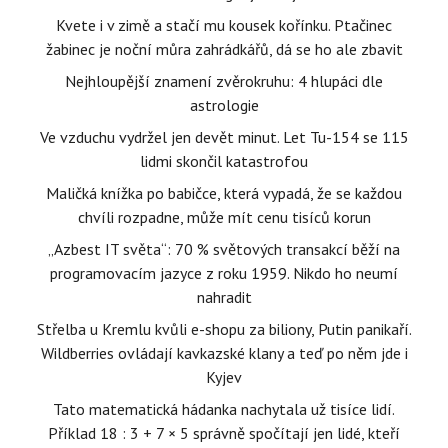
Kvete i v zimě a stačí mu kousek kořínku. Ptačinec
žabinec je noční můra zahrádkářů, dá se ho ale zbavit
Nejhloupější znamení zvěrokruhu: 4 hlupáci dle
astrologie
Ve vzduchu vydržel jen devět minut. Let Tu-154 se 115
lidmi skončil katastrofou
Maličká knížka po babičce, která vypadá, že se každou
chvíli rozpadne, může mít cenu tisíců korun
„Azbest IT světa“: 70 % světových transakcí běží na
programovacím jazyce z roku 1959. Nikdo ho neumí
nahradit
Střelba u Kremlu kvůli e-shopu za biliony, Putin panikaří.
Wildberries ovládají kavkazské klany a teď po něm jde i
Kyjev
Tato matematická hádanka nachytala už tisíce lidí.
Příklad 18 : 3 + 7 × 5 správně spočítají jen lidé, kteří