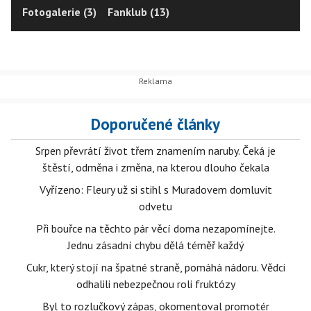
Fotogalerie (3)
Fanklub (13)
Doporučené články
Srpen převrátí život třem znamením naruby. Čeká je
štěstí, odměna i změna, na kterou dlouho čekala
Vyřízeno: Fleury už si stihl s Muradovem domluvit
odvetu
Při bouřce na těchto pár věcí doma nezapomínejte.
Jednu zásadní chybu dělá téměř každý
Cukr, který stojí na špatné straně, pomáhá nádoru. Vědci
odhalili nebezpečnou roli fruktózy
Byl to rozlučkový zápas, okomentoval promotér