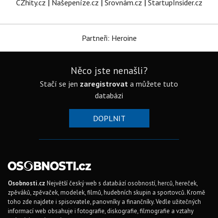
CZhity.cz
|
Našepeníze.cz
|
Srovnám.cz
|
StartupInsider.cz
Partneři: Heroine
Něco jste nenašli?
Stačí se jen
zaregistrovat
a můžete tuto
databázi
DOPLNIT
Osobnosti.cz
Největší český web s databází osobností, herců, hereček,
zpěváků, zpěvaček, modelek, filmů, hudebních skupin a sportovců. Kromě
toho zde najdete i spisovatele, panovníky a finančníky. Vedle užitečných
informací web obsahuje i fotografie, diskografie, filmografie a vztahy