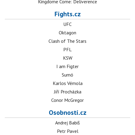
Kingdome Come: Deliverence
Fights.cz
UFC
Oktagon
Clash of The Stars
PFL
KSW
I am Figter
Sumó
Karlos Vémola
Jiří Procházka
Conor McGregor
Osobnosti.cz
Andrej Babiš
Petr Pavel