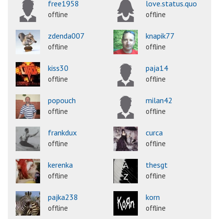
free1958
love.status.quo
offline
offline
zdenda007
knapik77
offline
offline
kiss30
paja14
offline
offline
popouch
milan42
offline
offline
frankdux
curca
offline
offline
kerenka
thesgt
offline
offline
pajka238
korn
offline
offline