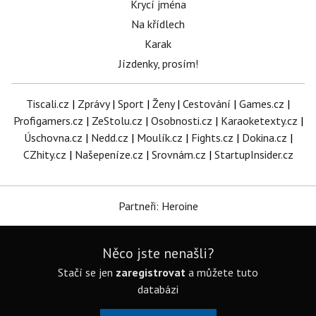
Krycí jména
Na křídlech
Karak
Jízdenky, prosím!
Tiscali.cz
|
Zprávy
|
Sport
|
Ženy
|
Cestování
|
Games.cz
|
Profigamers.cz
|
ZeStolu.cz
|
Osobnosti.cz
|
Karaoketexty.cz
|
Úschovna.cz
|
Nedd.cz
|
Moulík.cz
|
Fights.cz
|
Dokina.cz
|
CZhity.cz
|
Našepeníze.cz
|
Srovnám.cz
|
StartupInsider.cz
Partneři: Heroine
Něco jste nenašli?
Stačí se jen
zaregistrovat
a můžete tuto
databázi