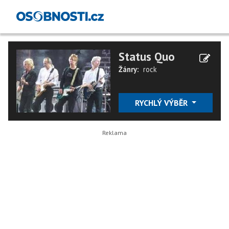
Status Quo
Žánry:
rock
RYCHLÝ VÝBĚR