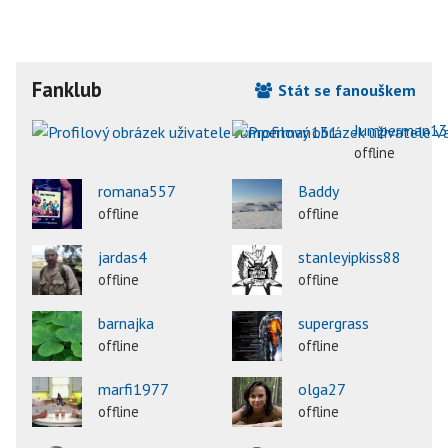
Fanklub
Stát se fanouškem
Jumperman1
offline
romana557
Baddy
offline
offline
jardas4
stanleyipkiss88
offline
offline
barnajka
supergrass
offline
offline
marfi1977
olga27
offline
offline