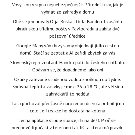
Vosy jsou v srpnu nejnebezpečnější: Přírodní triky, jak je
vyhnat ze zahrady a domu
Obě se jmenovaly Olja. Ruská střela Banderol zasáhla
ukrajinskou třídírnu pošty v Pavlogradu a zabila dvě
poštovní úřednice
Google Mapy vám brzy samy objednají jídlo cestou
domů. Stačí se zeptat a AI zařídí zbytek za vás
Slovenský reprezentant Hancko pálí do českého fotbalu:
Obávám se, že dopadneme jako oni
Okurky zalévané studenou vodou zhořknou do týdne.
Správná teplota zálivky je mezi 25 a 28 °C, ale většina
zahrádkářů to nedělá
Táta pochoval předčasně narozenou dceru a políbil ji na
čelo. Její reakce ho dostala na kolena
Jedna aplikace slibuje slunce, druhá déšť. Proč se
předpovědi počasí v telefonu tak liší a která má pravdu