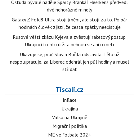
Ostuda bývalé naděje Sparty. Brankář Heerkens předvedl
dvě nehorázné minely
Galaxy Z Fold8 Ultra stojí jmění, ale stojí za to. Po pár
hodinách člověk zjistí, že cesta zpátky neexistuje
Rusové věští zkázu Kyjeva a zvěstují raketový postup.
Ukrajinci frontu drží a nehnou se ani o metr
Ukazuje se, proč Slavia Bořila odstavila. Tělo už
nespolupracuje, za Liberec odehrál jen půl hodiny a musel
střídat
Tiscali.cz
Inflace
Ukrajina
Válka na Ukrajině
Migrační politika
ME ve fotbale 2024