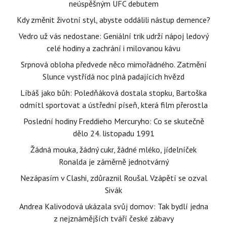
neúspěšným UFC debutem
Kdy změnit životní styl, abyste oddálili nástup demence?
Vedro už vás nedostane: Geniální trik udrží nápoj ledový
celé hodiny a zachrání i milovanou kávu
Srpnová obloha předvede něco mimořádného. Zatmění
Slunce vystřídá noc plná padajících hvězd
Líbáš jako bůh: Poledňáková dostala stopku, Bartoška
odmítl sportovat a ústřední píseň, která film přerostla
Poslední hodiny Freddieho Mercuryho: Co se skutečně
dělo 24. listopadu 1991
Žádná mouka, žádný cukr, žádné mléko, jídelníček
Ronalda je záměrně jednotvárný
Nezápasím v Clashi, zdůraznil Roušal. Vzápětí se ozval
Sivák
Andrea Kalivodová ukázala svůj domov: Tak bydlí jedna
z nejznámějších tváří české zábavy