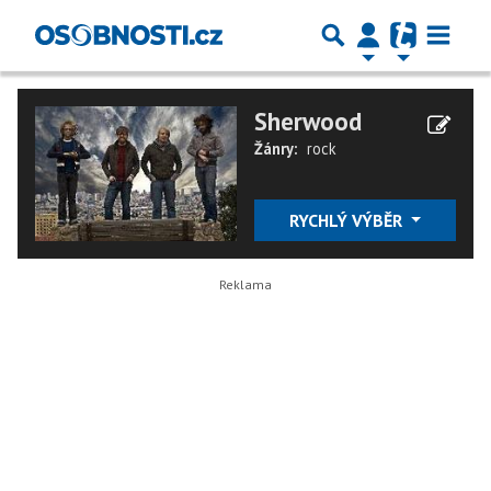
Sherwood
Žánry:
rock
RYCHLÝ VÝBĚR