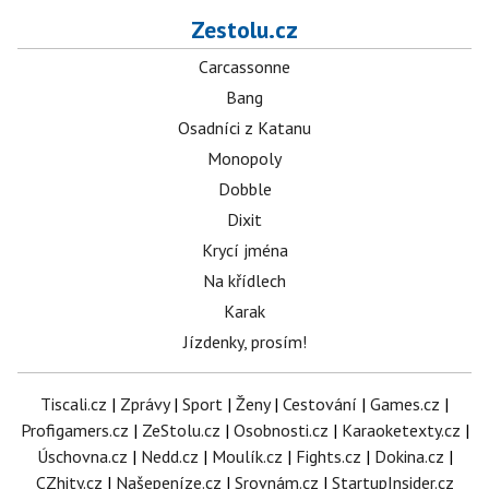
Zestolu.cz
Carcassonne
Bang
Osadníci z Katanu
Monopoly
Dobble
Dixit
Krycí jména
Na křídlech
Karak
Jízdenky, prosím!
Tiscali.cz
|
Zprávy
|
Sport
|
Ženy
|
Cestování
|
Games.cz
|
Profigamers.cz
|
ZeStolu.cz
|
Osobnosti.cz
|
Karaoketexty.cz
|
Úschovna.cz
|
Nedd.cz
|
Moulík.cz
|
Fights.cz
|
Dokina.cz
|
CZhity.cz
|
Našepeníze.cz
|
Srovnám.cz
|
StartupInsider.cz