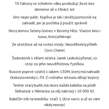
Tři faktory ve středním věku prodlužují život bez
demence až o třináct let
Umí nejen pálit: Kopřiva je lék i skvělý pomocník na
zahradě, jen je potřeba ji použít správně
Nový domov Seleny Gomez v Beverly Hills: Vlastní kino i
luxus, který překvapí
Ze sirotčince až na vrchol módy: Neuvěřitelný příběh
Coco Chanel
Šedesátník s tělem atleta: Janek Ledecký přiznal, co
stojí za jeho neuvěřitelnou fyzičkou
Rusové poprvé vzlétli s Jakem-130M, který má nahradit
československý L-39. Z cvičného letounu dělají bojový
Tenhle starý budík má skoro každá babička na půdě.
Sběratelé z Německa za něj nabízejí i 10 000 Kč
Babiččin trik na knedlíky: stačí 1 lžíce navíc a už se vám
nikdy nesrazí