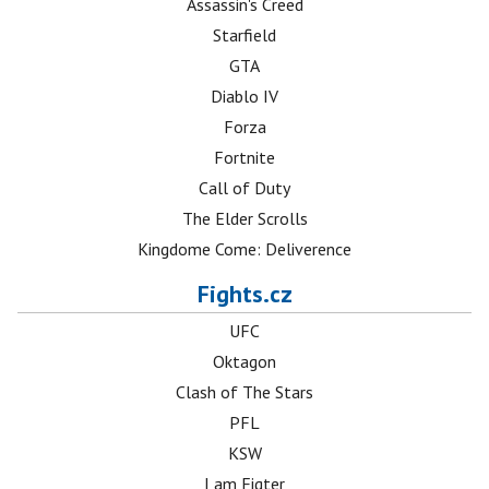
Assassin's Creed
Starfield
GTA
Diablo IV
Forza
Fortnite
Call of Duty
The Elder Scrolls
Kingdome Come: Deliverence
Fights.cz
UFC
Oktagon
Clash of The Stars
PFL
KSW
I am Figter