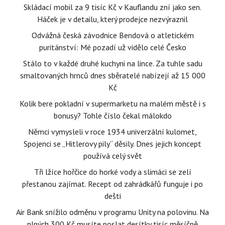
Skládací mobil za 9 tisíc Kč v Kauflandu zní jako sen.
Háček je v detailu, který prodejce nezvýraznil
Odvážná česká závodnice Bendová o atletickém
puritánství: Mé pozadí už vidělo celé Česko
Stálo to v každé druhé kuchyni na lince. Za tuhle sadu
smaltovaných hrnců dnes sběratelé nabízejí až 15 000
Kč
Kolik bere pokladní v supermarketu na malém městě i s
bonusy? Tohle číslo čekal málokdo
Němci vymysleli v roce 1934 univerzální kulomet,
Spojenci se „Hitlerovy pily“ děsily. Dnes jejich koncept
používá celý svět
Tři lžíce hořčice do horké vody a slimáci se zelí
přestanou zajímat. Recept od zahrádkářů funguje i po
dešti
Air Bank snížilo odměnu v programu Unity na polovinu. Na
plných 300 Kč musíte poslat desítky tisíc měsíčně