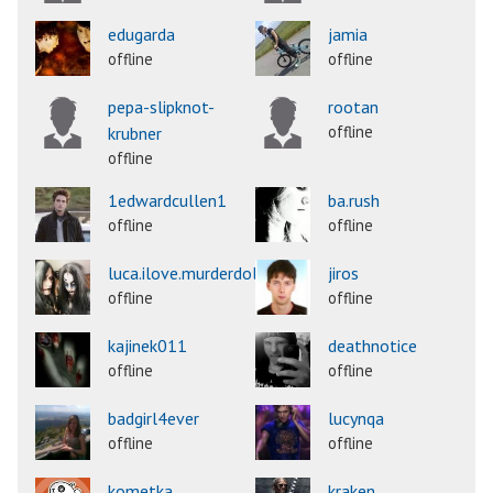
edugarda
jamia
offline
offline
pepa-slipknot-
rootan
offline
krubner
offline
1edwardcullen1
ba.rush
offline
offline
luca.ilove.murderdolls
jiros
offline
offline
kajinek011
deathnotice
offline
offline
badgirl4ever
lucynqa
offline
offline
kometka
kraken