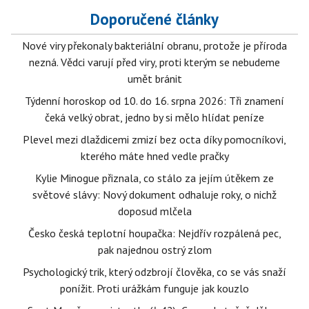
Doporučené články
Nové viry překonaly bakteriální obranu, protože je příroda
nezná. Vědci varují před viry, proti kterým se nebudeme
umět bránit
Týdenní horoskop od 10. do 16. srpna 2026: Tři znamení
čeká velký obrat, jedno by si mělo hlídat peníze
Plevel mezi dlaždicemi zmizí bez octa díky pomocníkovi,
kterého máte hned vedle pračky
Kylie Minogue přiznala, co stálo za jejím útěkem ze
světové slávy: Nový dokument odhaluje roky, o nichž
doposud mlčela
Česko česká teplotní houpačka: Nejdřív rozpálená pec,
pak najednou ostrý zlom
Psychologický trik, který odzbrojí člověka, co se vás snaží
ponížit. Proti urážkám funguje jak kouzlo