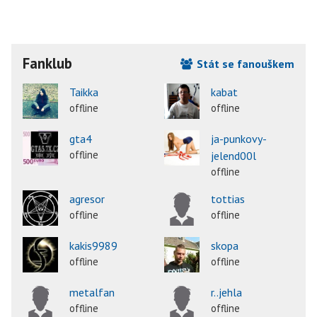
Fanklub
Stát se fanouškem
Taikka
kabat
offline
offline
gta4
ja-punkovy-
offline
jelend00l
offline
agresor
tottias
offline
offline
kakis9989
skopa
offline
offline
metalfan
r..jehla
offline
offline