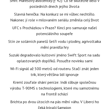
Smrt Marešovy asistentky († 42): Co se skutečně dělo v
posledních dnech jejího života
Slavná herečka: Na konkurz se mi vůbec nechtělo.
Nakonec jí role v milovaném seriálu změnila celý život
UFC s Procházkou v Praze? Kincl pro samuraje našel
potenciálního soupeře
Stín ze solárních panelů šetří vodu i plodiny, agrivoltaika
mění pravidla hry
Suzuki degradovalo kultovní jméno Swift Sport na sadu
oplastovaných doplňků. Posuďte novinku sami
Wi-Fi signál až 500 metrů od routeru. Stačí znát jeden
trik, který většina lidí ignoruje
Kreml zoufale shání peníze: Indii slibuje společnou
výrobu T-90MS s technologiemi, které mu samotnému
na frontě schází
Brichta po dvou útocích na pás mění váhu. V Liberci ho
čeká bývalý šampion