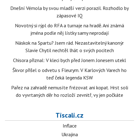
Dnešní Vémola by svou mladší verzi porazil. Rozhodlo by
zápasové IQ
Novotný si rýpl do RFA a turnaje na hradě. Ani známá
jména podle něj lístky samy neprodají
Náskok na Spartu? Jsem rád. Nezastavitelný kanonýr
Slavie Chytil nechtěl lhát o svých pocitech
Chisora přiznal: V kleci bych před Jonem Jonesem utekl
Škvor přišel o odvetu s Fleurym. V Karlových Varech ho
teď čeká legenda KSW
Pařez na zahradě nemusíte frézovat ani kopat. Hrst soli
do vyvrtaných děr ho rozloží zevnitř, vy jen počkáte
Tiscali.cz
Inflace
Ukrajina