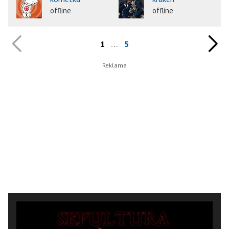
offline
offline
1
…
5