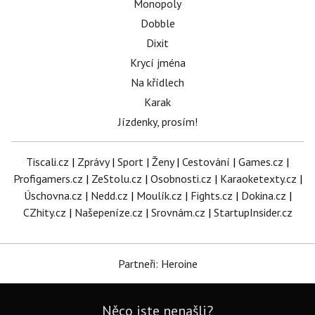
Monopoly
Dobble
Dixit
Krycí jména
Na křídlech
Karak
Jízdenky, prosím!
Tiscali.cz
|
Zprávy
|
Sport
|
Ženy
|
Cestování
|
Games.cz
|
Profigamers.cz
|
ZeStolu.cz
|
Osobnosti.cz
|
Karaoketexty.cz
|
Úschovna.cz
|
Nedd.cz
|
Moulík.cz
|
Fights.cz
|
Dokina.cz
|
CZhity.cz
|
Našepeníze.cz
|
Srovnám.cz
|
StartupInsider.cz
Partneři: Heroine
Něco jste nenašli?