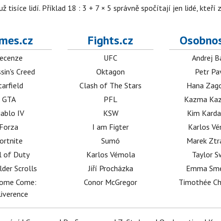
isíce lidí. Příklad 18 : 3 + 7 × 5 správně spočítají jen lidé, kteří 
mes.cz
Fights.cz
Osobnos
ecenze
UFC
Andrej B
sin's Creed
Oktagon
Petr Pa
tarfield
Clash of The Stars
Hana Zag
GTA
PFL
Kazma Kaz
iablo IV
KSW
Kim Karda
Forza
I am Figter
Karlos V
ortnite
Sumó
Marek Ztr
l of Duty
Karlos Vémola
Taylor S
lder Scrolls
Jiří Procházka
Emma Sm
dome Come:
Conor McGregor
Timothée C
iverence