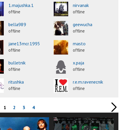
1.majushka.1
nirvanak
offline
offline
bella989
geewucha
offline
offline
jane13mcr.1995
masto
offline
offline
bulletnik
x.paja
offline
offline
ritushka
r.e.m.ravenecnik
offline
offline
1
2
3
4