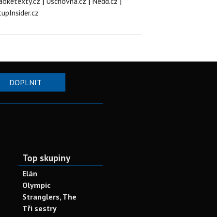
aoketexty.cz
|
Úschovna.cz
|
Nedd.cz
|
tupInsider.cz
DOPLNIT
Top skupiny
Elán
Olympic
Stranglers, The
Tři sestry