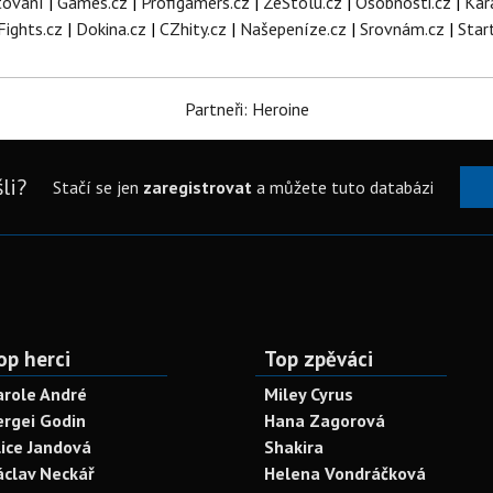
tování
|
Games.cz
|
Profigamers.cz
|
ZeStolu.cz
|
Osobnosti.cz
|
Kar
Fights.cz
|
Dokina.cz
|
CZhity.cz
|
Našepeníze.cz
|
Srovnám.cz
|
Star
Partneři: Heroine
li?
Stačí se jen
zaregistrovat
a můžete tuto databázi
op herci
Top zpěváci
arole André
Miley Cyrus
ergei Godin
Hana Zagorová
lice Jandová
Shakira
áclav Neckář
Helena Vondráčková