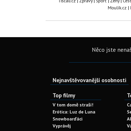
Tiscali.cz
|
Zprávy
|
Sport
|
Ženy
|
Ces
Moulík.cz
|
Něco jste nenaš
Nejnavštěvovanější osobnosti
Top filmy
T
V tom domě straší!
C
Erótica: Luz de Luna
S
Snowboarďáci
A
Vyprávěj
V