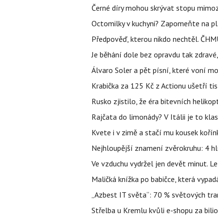
Černé díry mohou skrývat stopu mimoze
Octomilky v kuchyni? Zapomeňte na plác
Předpověď, kterou nikdo nechtěl. ČHMÚ
Je běhání dole bez opravdu tak zdravé, 
Álvaro Soler a pět písní, které voní mo
Krabička za 125 Kč z Actionu ušetří tis
Rusko zjistilo, že éra bitevních helikopt
Rajčata do limonády? V Itálii je to klas
Kvete i v zimě a stačí mu kousek kořín
Nejhloupější znamení zvěrokruhu: 4 hl
Ve vzduchu vydržel jen devět minut. L
Maličká knížka po babičce, která vypad
„Azbest IT světa“: 70 % světových tra
Střelba u Kremlu kvůli e-shopu za bilio