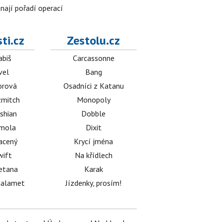
znají pořadí operací
ti.cz
Zestolu.cz
abiš
Carcassonne
vel
Bang
orová
Osadníci z Katanu
mitch
Monopoly
shian
Dobble
émola
Dixit
acený
Krycí jména
wift
Na křídlech
etana
Karak
halamet
Jízdenky, prosím!