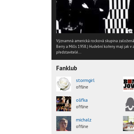
Významná americká rocková skupina založená v r
Berry a Mills 1958.) Hudební kořeny mají jak v am
představitelé...
Fanklub
stormgirl
offline
olifka
offline
michalz
offline