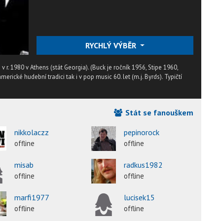
RYCHLÝ VÝBĚR
. 1980 v Athens (stát Georgia). (Buck je ročník 1956, Stipe 1960,
erické hudební tradici tak i v pop music 60. let (m.j. Byrds). Typičtí
Stát se fanouškem
nikkolaczz
pepinorock
offline
offline
misab
radkus1982
offline
offline
marfi1977
lucisek15
offline
offline