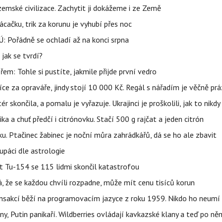
mské civilizace. Zachytit ji dokážeme i ze Země
ačku, trik za korunu je vyhubí přes noc
: Pořádně se ochladí až na konci srpna
jak se tvrdí?
řem: Tohle si pustíte, jakmile přijde první vedro
íce za opraváře, jindy stojí 10 000 Kč. Regál s nářadím je věčně pr
ér skončila, a pomalu je vyřazuje. Ukrajinci je proškolili, jak to nikdy
ika a chuť předčí i citrónovku. Stačí 500 g rajčat a jeden citrón
ku. Ptačinec žabinec je noční můra zahrádkářů, dá se ho ale zbavit
upáci dle astrologie
et Tu-154 se 115 lidmi skončil katastrofou
á, že se každou chvíli rozpadne, může mít cenu tisíců korun
nsakcí běží na programovacím jazyce z roku 1959. Nikdo ho neumí 
ny, Putin panikaří. Wildberries ovládají kavkazské klany a teď po něm