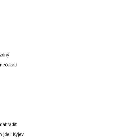
ázdný
 nečekali
nahradit
 jde i Kyjev