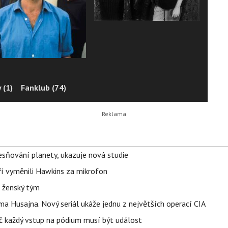
 (1)
Fanklub (74)
sňování planety, ukazuje nová studie
eří vyměnili Hawkins za mikrofon
e ženský tým
a Husajna. Nový seriál ukáže jednu z největších operací CIA
č každý vstup na pódium musí být událost