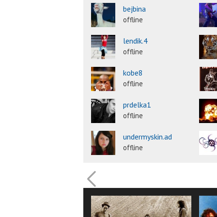
bejbina
offline
lendik.4
offline
kobe8
offline
prdelka1
offline
undermyskin.ad
offline