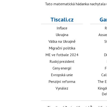
Tato matematická hádanka nachytala už t
Tiscali.cz
Ga
Inflace
R
Ukrajina
Assas
Válka na Ukrajině
S
Migrační politika
ME ve fotbale 2024
D
Ruský prezident
Ceny energií
F
Evropská unie
Cal
Penzijní reforma
The E
Vynález
King
Del