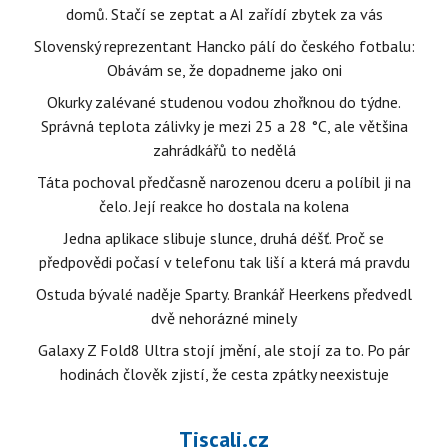
domů. Stačí se zeptat a AI zařídí zbytek za vás
Slovenský reprezentant Hancko pálí do českého fotbalu:
Obávám se, že dopadneme jako oni
Okurky zalévané studenou vodou zhořknou do týdne.
Správná teplota zálivky je mezi 25 a 28 °C, ale většina
zahrádkářů to nedělá
Táta pochoval předčasně narozenou dceru a políbil ji na
čelo. Její reakce ho dostala na kolena
Jedna aplikace slibuje slunce, druhá déšť. Proč se
předpovědi počasí v telefonu tak liší a která má pravdu
Ostuda bývalé naděje Sparty. Brankář Heerkens předvedl
dvě nehorázné minely
Galaxy Z Fold8 Ultra stojí jmění, ale stojí za to. Po pár
hodinách člověk zjistí, že cesta zpátky neexistuje
Tiscali.cz