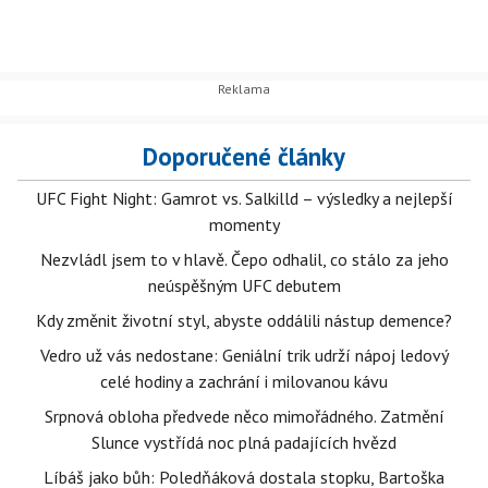
Doporučené články
UFC Fight Night: Gamrot vs. Salkilld – výsledky a nejlepší
momenty
Nezvládl jsem to v hlavě. Čepo odhalil, co stálo za jeho
neúspěšným UFC debutem
Kdy změnit životní styl, abyste oddálili nástup demence?
Vedro už vás nedostane: Geniální trik udrží nápoj ledový
celé hodiny a zachrání i milovanou kávu
Srpnová obloha předvede něco mimořádného. Zatmění
Slunce vystřídá noc plná padajících hvězd
Líbáš jako bůh: Poledňáková dostala stopku, Bartoška