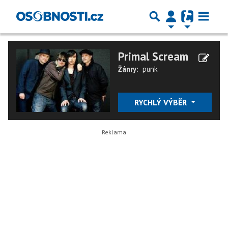
Primal Scream
Žánry:
punk
RYCHLÝ VÝBĚR