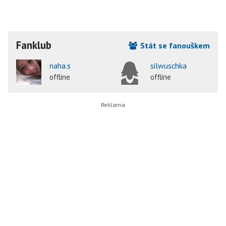
Fanklub
Stát se fanouškem
naha.s
silwuschka
offline
offline