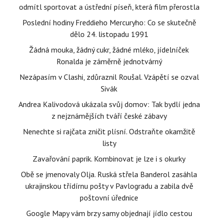
odmítl sportovat a ústřední píseň, která film přerostla
Poslední hodiny Freddieho Mercuryho: Co se skutečně
dělo 24. listopadu 1991
Žádná mouka, žádný cukr, žádné mléko, jídelníček
Ronalda je záměrně jednotvárný
Nezápasím v Clashi, zdůraznil Roušal. Vzápětí se ozval
Sivák
Andrea Kalivodová ukázala svůj domov: Tak bydlí jedna
z nejznámějších tváří české zábavy
Nenechte si rajčata zničit plísní. Odstraňte okamžitě
listy
Zavařování paprik. Kombinovat je lze i s okurky
Obě se jmenovaly Olja. Ruská střela Banderol zasáhla
ukrajinskou třídírnu pošty v Pavlogradu a zabila dvě
poštovní úřednice
Google Mapy vám brzy samy objednají jídlo cestou