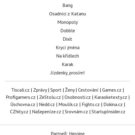
Bang
Osadníci z Katanu
Monopoly
Dobble
Dixit
Krycí jména
Na křídlech
Karak
Jízdenky, prosím!
Tiscali.cz
|
Zprávy
|
Sport
|
Ženy
|
Cestování
|
Games.cz
|
Profigamers.cz
|
ZeStolu.cz
|
Osobnosti.cz
|
Karaoketexty.cz
|
Úschovna.cz
|
Nedd.cz
|
Moulík.cz
|
Fights.cz
|
Dokina.cz
|
CZhity.cz
|
Našepeníze.cz
|
Srovnám.cz
|
StartupInsider.cz
Partneři: Heroine