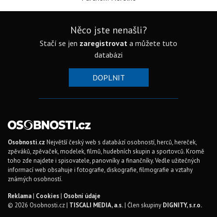
Něco jste nenašli?
Stačí se jen
zaregistrovat
a můžete tuto
databázi
DOPLNIT
Osobnosti.cz
Největší český web s databází osobností, herců, hereček,
zpěváků, zpěvaček, modelek, filmů, hudebních skupin a sportovců. Kromě
toho zde najdete i spisovatele, panovníky a finančníky. Vedle užitečných
informací web obsahuje i fotografie, diskografie, filmografie a vztahy
známých osobností.
Reklama
|
Cookies
|
Osobní údaje
© 2026 Osobnosti.cz |
TISCALI MEDIA, a.s.
| Člen skupiny
DIGNITY, s.r.o.