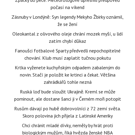
Zpátky do pece. Meteorologové upřesnili předpověď
počasí na víkend
Zásnuby v Londýně: Syn legendy Mekyho Žbirky oznámil,
že se žení
Oleokantal z olivového oleje chrání mozek myší, u lidí
zatím chybí důkaz
Fanoušci fotbalové Sparty předvedli nepochopitelné
chování. Klub musí zaplatit tučnou pokutu
Krtka vyženete kuchyňským odpadem zabaleným do
novin. Stačí je položit ke krtinci a čekat. Většina
zahrádkářů tohle nezná
Ruská loď bude sloužit Ukrajině. Kreml se může
pominout, ale dostane šanci ji v Černém moři potopit
Rusům dávají po hubě dobrovolníci z 72 zemí světa.
Skoro polovina jich přijela z Latinské Ameriky
Chci chránit mladé dívky, neměly by hrát proti
biologickým mužům, říká hvězda ženské NBA