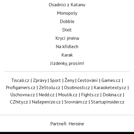
Osadníci z Katanu
Monopoly
Dobble
Dixit
Krycí jména
Na křídlech
Karak
Jízdenky, prosím!
Tiscali.cz
|
Zprávy
|
Sport
|
Ženy
|
Cestování
|
Games.cz
|
Profigamers.cz
|
ZeStolu.cz
|
Osobnosti.cz
|
Karaoketexty.cz
|
Úschovna.cz
|
Nedd.cz
|
Moulík.cz
|
Fights.cz
|
Dokina.cz
|
CZhity.cz
|
Našepeníze.cz
|
Srovnám.cz
|
StartupInsider.cz
Partneři: Heroine