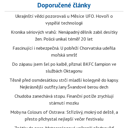
Doporučené články
Ukrajinští vědci pozorovali u Měsíce UFO. Hovoří o
vyspělé technologii
Kronika sériových vrahů: Nenápadný dělník zabil desítky
žen. Policii unikal téměř 20 let
Fascinující i nebezpečná. U pobřeží Chorvatska udeřila
mořská smršť
Do zápasu jsem šel po kalbě, přiznal BKFC šampion ve
službách Oktagonu
Těsně před osmdesátkou strčí mladší kolegyně do kapsy.
Nejkrásnější outfity Jany Švandové berou dech
Chudoba zanechává stopu. Finanční potíže zrychlují
stárnutí mozku
Moby na Colours of Ostrava: Střízlivý, mokrý od deště, a
přesto přichystal nejlepší večer festivalu