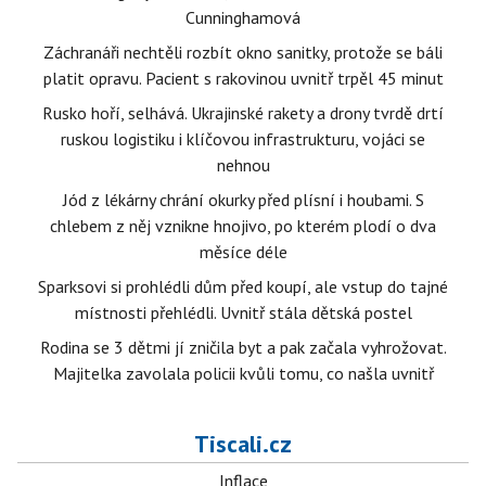
Cunninghamová
Záchranáři nechtěli rozbít okno sanitky, protože se báli
platit opravu. Pacient s rakovinou uvnitř trpěl 45 minut
Rusko hoří, selhává. Ukrajinské rakety a drony tvrdě drtí
ruskou logistiku i klíčovou infrastrukturu, vojáci se
nehnou
Jód z lékárny chrání okurky před plísní i houbami. S
chlebem z něj vznikne hnojivo, po kterém plodí o dva
měsíce déle
Sparksovi si prohlédli dům před koupí, ale vstup do tajné
místnosti přehlédli. Uvnitř stála dětská postel
Rodina se 3 dětmi jí zničila byt a pak začala vyhrožovat.
Majitelka zavolala policii kvůli tomu, co našla uvnitř
Tiscali.cz
Inflace