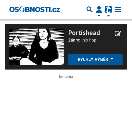
Portishead
Žánry:
hip hop
RYCHLÝ VÝBĚR