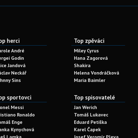
op herci
Top zpěváci
arole André
Miley Cyrus
ergei Godin
Hana Zagorová
lice Jandová
Shakira
áclav Neckář
Helena Vondráčková
ohnny Sins
Maria Baimler
op sportovci
Top spisovatelé
ionel Messi
Jan Werich
ristiano Ronaldo
Tomáš Lukavec
omáš Enge
Eduard Petiška
anka Kynychová
Karel Čapek
leš Lamka
Josef Veromír Pleva