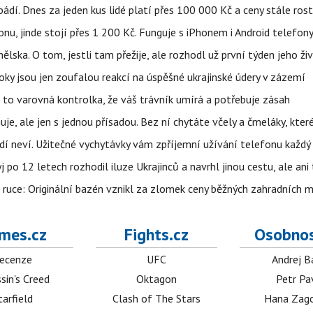
pádí. Dnes za jeden kus lidé platí přes 100 000 Kč a ceny stále ros
u, jinde stojí přes 1 200 Kč. Funguje s iPhonem i Android telefon
lska. O tom, jestli tam přežije, ale rozhodl už první týden jeho ži
ky jsou jen zoufalou reakcí na úspěšné ukrajinské údery v zázemí
e to varovná kontrolka, že váš trávník umírá a potřebuje zásah
e, ale jen s jednou přísadou. Bez ní chytáte včely a čmeláky, kter
lidí neví. Užitečné vychytávky vám zpříjemní užívání telefonu každý
po 12 letech rozhodil iluze Ukrajinců a navrhl jinou cestu, ale ani
é ruce: Originální bazén vznikl za zlomek ceny běžných zahradních 
mes.cz
Fights.cz
Osobnos
ecenze
UFC
Andrej B
sin's Creed
Oktagon
Petr Pa
tarfield
Clash of The Stars
Hana Zag