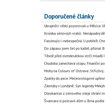
Doporučené články
Ukrajinští vědci pozorovali u Měsíce U
Kronika sériových vrahů: Nenápadný děln
Fascinující i nebezpečná. U pobřeží Ch
Do zápasu jsem šel po kalbě, přiznal
Těsně před osmdesátkou strčí mladší k
Chudoba zanechává stopu. Finanční pot
Moby na Colours of Ostrava: Střízlivý, 
Zpátky do pece. Meteorologové upřesn
Zásnuby v Londýně: Syn legendy Mekyho
Oleokantal z olivového oleje chrání m
Švancara si postavil dům u Brna podle 