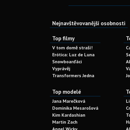
Nejnavštěvovanější osobnosti
Top filmy
T
V tom domě straší!
C
Erótica: Luz de Luna
S
Snowboarďáci
A
Vyprávěj
V
Transformers Jedna
J
Top modelé
T
Jana Marečková
L
Dominika Mesarošová
C
Kim Kardashian
T
Martin Zach
H
Angel Wicky
A