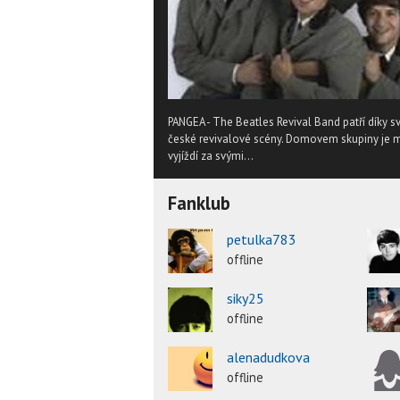
PANGEA - The Beatles Revival Band patří díky
české revivalové scény. Domovem skupiny je m
vyjíždí za svými...
Fanklub
petulka783
offline
siky25
offline
alenadudkova
offline