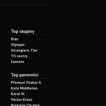
Top skupiny
Elán
Olympic
Stranglers, The
Tři sestry
Fantom
Top panovníci
Přemysl Otakar II.
Kate Middleton
Karel IV.
Václav Klaus
Boleslav Chrabrý