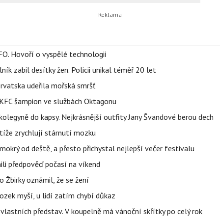
FO. Hovoří o vyspělé technologii
ík zabil desítky žen. Policii unikal téměř 20 let
orvatska udeřila mořská smršť
 BKFC šampion ve službách Oktagonu
olegyně do kapsy. Nejkrásnější outfity Jany Švandové berou dech
íže zrychlují stárnutí mozku
mokrý od deště, a přesto přichystal nejlepší večer festivalu
ili předpověď počasí na víkend
 Žbirky oznámil, že se žení
ozek myší, u lidí zatím chybí důkaz
vlastních představ. V koupelně má vánoční skřítky po celý rok