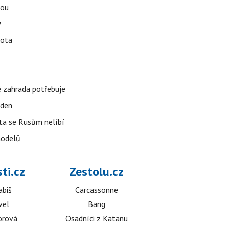
tou
y
vota
é zahrada potřebuje
 den
 ta se Rusům nelíbí
modelů
ti.cz
Zestolu.cz
abiš
Carcassonne
vel
Bang
orová
Osadníci z Katanu