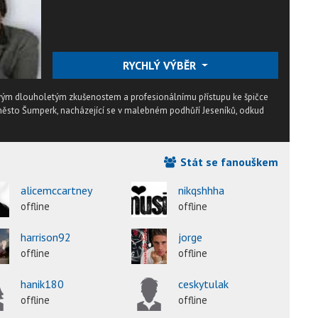
RYCHLÝ VÝBĚR
 svým dlouholetým zkušenostem a profesionálnímu přístupu ke špičce
ěsto Šumperk, nacházející se v malebném podhůří Jeseníků, odkud
Stát se fanouškem
alicemccartney
nikqshhha
offline
offline
harrison92
jorge
offline
offline
hanik180
ceskytulak
offline
offline