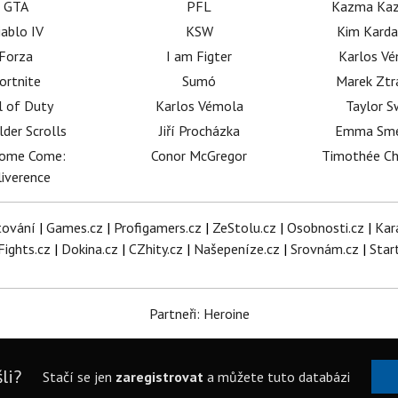
GTA
PFL
Kazma Kaz
iablo IV
KSW
Kim Karda
Forza
I am Figter
Karlos V
ortnite
Sumó
Marek Ztr
l of Duty
Karlos Vémola
Taylor S
lder Scrolls
Jiří Procházka
Emma Sm
dome Come:
Conor McGregor
Timothée C
iverence
tování
|
Games.cz
|
Profigamers.cz
|
ZeStolu.cz
|
Osobnosti.cz
|
Kar
Fights.cz
|
Dokina.cz
|
CZhity.cz
|
Našepeníze.cz
|
Srovnám.cz
|
Star
Partneři: Heroine
li?
Stačí se jen
zaregistrovat
a můžete tuto databázi