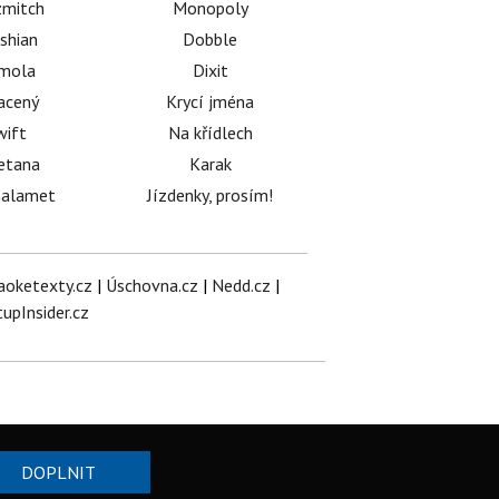
mitch
Monopoly
shian
Dobble
émola
Dixit
acený
Krycí jména
wift
Na křídlech
etana
Karak
halamet
Jízdenky, prosím!
aoketexty.cz
|
Úschovna.cz
|
Nedd.cz
|
tupInsider.cz
DOPLNIT