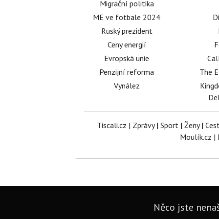
Migrační politika
ME ve fotbale 2024
D
Ruský prezident
Ceny energií
F
Evropská unie
Cal
Penzijní reforma
The E
Vynález
King
Del
Tiscali.cz
|
Zprávy
|
Sport
|
Ženy
|
Ces
Moulík.cz
|
Něco jste nenaš