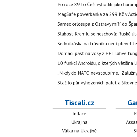
Po roce 89 to Češi vyhodili jako haram
MagSafe powerbanka za 299 Kč v Action
Samec orlosupa z Ostravy míří do Španě
Slabost Kremlu se neschová: Ruské úto
Sedmikráska na trávníku není plevel. J
Domácí past na vosy z PET lahve funguj
10 funkcí Androidu, o kterých většina 
„Nikdy do NATO nevstoupíme.“ Zalužnyj 
Stačilo pár vyhozených palet a šikovn
Tiscali.cz
Ga
Inflace
R
Ukrajina
Assas
Válka na Ukrajině
S