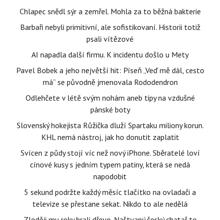
Chlapec snědl sýr a zemřel. Mohla za to běžná bakterie
Barbaři nebyli primitivní, ale sofistikovaní. Historii totiž
psali vítězové
AI napadla další firmu. K incidentu došlo u Mety
Pavel Bobek a jeho největší hit: Píseň „Veď mě dál, cesto
má“ se původně jmenovala Rododendron
Odlehčete v létě svým nohám aneb tipy na vzdušné
pánské boty
Slovenský hokejista Růžička dluží Spartaku miliony korun.
KHL nemá nástroj, jak ho donutit zaplatit
Svícen z půdy stojí víc než nový iPhone. Sběratelé loví
cínové kusy s jedním typem patiny, která se nedá
napodobit
5 sekund podržte každý měsíc tlačítko na ovladači a
televize se přestane sekat. Nikdo to ale nedělá
Zloději mu roky brali dřevo. Naštvaný český chatař to