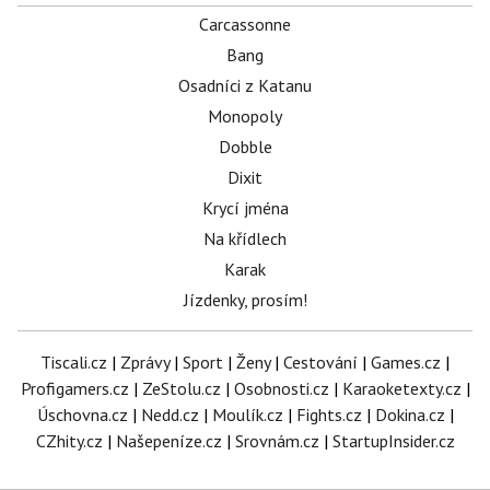
Carcassonne
Bang
Osadníci z Katanu
Monopoly
Dobble
Dixit
Krycí jména
Na křídlech
Karak
Jízdenky, prosím!
Tiscali.cz
|
Zprávy
|
Sport
|
Ženy
|
Cestování
|
Games.cz
|
Profigamers.cz
|
ZeStolu.cz
|
Osobnosti.cz
|
Karaoketexty.cz
|
Úschovna.cz
|
Nedd.cz
|
Moulík.cz
|
Fights.cz
|
Dokina.cz
|
CZhity.cz
|
Našepeníze.cz
|
Srovnám.cz
|
StartupInsider.cz