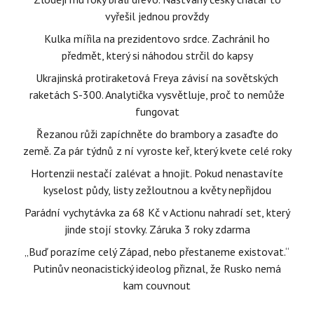
vyřešil jednou provždy
Kulka mířila na prezidentovo srdce. Zachránil ho
předmět, který si náhodou strčil do kapsy
Ukrajinská protiraketová Freya závisí na sovětských
raketách S-300. Analytička vysvětluje, proč to nemůže
fungovat
Řezanou růži zapíchněte do brambory a zasaďte do
země. Za pár týdnů z ní vyroste keř, který kvete celé roky
Hortenzii nestačí zalévat a hnojit. Pokud nenastavíte
kyselost půdy, listy zežloutnou a květy nepřijdou
Parádní vychytávka za 68 Kč v Actionu nahradí set, který
jinde stojí stovky. Záruka 3 roky zdarma
„Buď porazíme celý Západ, nebo přestaneme existovat.“
Putinův neonacistický ideolog přiznal, že Rusko nemá
kam couvnout