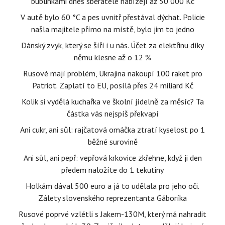
bublinkami dnes sběratelé nabízejí až 50 000 Kč
V autě bylo 60 °C a pes uvnitř přestával dýchat. Policie
našla majitele přímo na místě, bylo jim to jedno
Dánský zvyk, který se šíří i u nás. Účet za elektřinu díky
němu klesne až o 12 %
Rusové mají problém, Ukrajina nakoupí 100 raket pro
Patriot. Zaplatí to EU, posílá přes 24 miliard Kč
Kolik si vydělá kuchařka ve školní jídelně za měsíc? Ta
částka vás nejspíš překvapí
Ani cukr, ani sůl: rajčatová omáčka ztratí kyselost po 1
běžné surovině
Ani sůl, ani pepř: vepřová krkovice zkřehne, když ji den
předem naložíte do 1 tekutiny
Holkám dával 500 euro a já to udělala pro jeho oči.
Zálety slovenského reprezentanta Gáboríka
Rusové poprvé vzlétli s Jakem-130M, který má nahradit