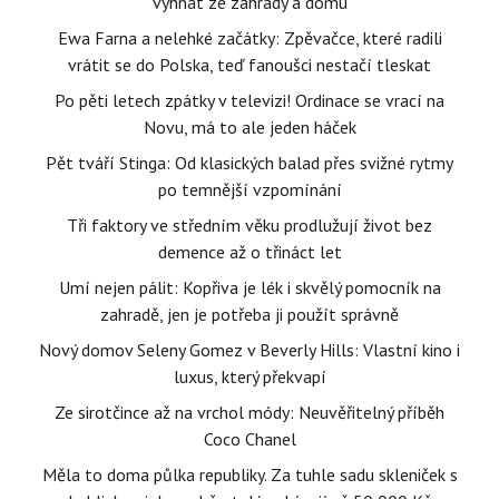
vyhnat ze zahrady a domu
Ewa Farna a nelehké začátky: Zpěvačce, které radili
vrátit se do Polska, teď fanoušci nestačí tleskat
Po pěti letech zpátky v televizi! Ordinace se vrací na
Novu, má to ale jeden háček
Pět tváří Stinga: Od klasických balad přes svižné rytmy
po temnější vzpomínání
Tři faktory ve středním věku prodlužují život bez
demence až o třináct let
Umí nejen pálit: Kopřiva je lék i skvělý pomocník na
zahradě, jen je potřeba ji použít správně
Nový domov Seleny Gomez v Beverly Hills: Vlastní kino i
luxus, který překvapí
Ze sirotčince až na vrchol módy: Neuvěřitelný příběh
Coco Chanel
Měla to doma půlka republiky. Za tuhle sadu skleniček s