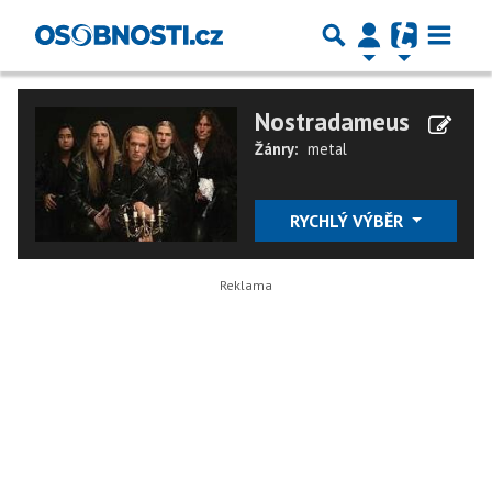
Nostradameus
Žánry:
metal
RYCHLÝ VÝBĚR