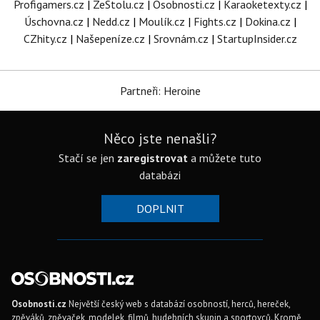
Profigamers.cz
|
ZeStolu.cz
|
Osobnosti.cz
|
Karaoketexty.cz
|
Úschovna.cz
|
Nedd.cz
|
Moulík.cz
|
Fights.cz
|
Dokina.cz
|
CZhity.cz
|
Našepeníze.cz
|
Srovnám.cz
|
StartupInsider.cz
Partneři: Heroine
Něco jste nenašli?
Stačí se jen
zaregistrovat
a můžete tuto
databázi
DOPLNIT
Osobnosti.cz
Největší český web s databází osobností, herců, hereček,
zpěváků, zpěvaček, modelek, filmů, hudebních skupin a sportovců. Kromě