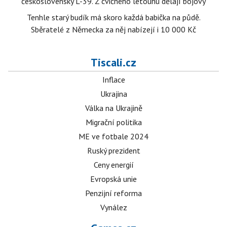
československý L-39. Z cvičného letounu dělají bojový
Tenhle starý budík má skoro každá babička na půdě.
Sběratelé z Německa za něj nabízejí i 10 000 Kč
Tiscali.cz
Inflace
Ukrajina
Válka na Ukrajině
Migrační politika
ME ve fotbale 2024
Ruský prezident
Ceny energií
Evropská unie
Penzijní reforma
Vynález