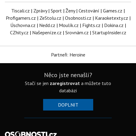
Tiscali.cz
|
Zprávy
|
Sport
|
Ženy
|
Cestování
|
Games.cz
|
Profigamers.cz
|
ZeStolu.cz
|
Osobnosti.cz
|
Karaoketexty.cz
|
Úschovna.cz
|
Nedd.cz
|
Moulík.cz
|
Fights.cz
|
Dokina.cz
|
CZhity.cz
|
Našepeníze.cz
|
Srovnám.cz
|
StartupInsider.cz
Partneři: Heroine
Něco jste nenašli?
Stačí se jen
zaregistrovat
a můžete tuto
databázi
DOPLNIT