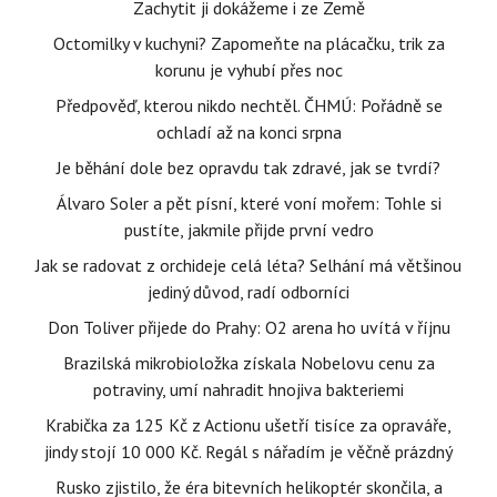
Zachytit ji dokážeme i ze Země
Octomilky v kuchyni? Zapomeňte na plácačku, trik za
korunu je vyhubí přes noc
Předpověď, kterou nikdo nechtěl. ČHMÚ: Pořádně se
ochladí až na konci srpna
Je běhání dole bez opravdu tak zdravé, jak se tvrdí?
Álvaro Soler a pět písní, které voní mořem: Tohle si
pustíte, jakmile přijde první vedro
Jak se radovat z orchideje celá léta? Selhání má většinou
jediný důvod, radí odborníci
Don Toliver přijede do Prahy: O2 arena ho uvítá v říjnu
Brazilská mikrobioložka získala Nobelovu cenu za
potraviny, umí nahradit hnojiva bakteriemi
Krabička za 125 Kč z Actionu ušetří tisíce za opraváře,
jindy stojí 10 000 Kč. Regál s nářadím je věčně prázdný
Rusko zjistilo, že éra bitevních helikoptér skončila, a