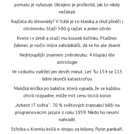
pomalu je vyřazuje. Ukrajinci je proškolili, jak to nikdy
nečekali
Rajčata do limonády? V Itálii je to klasika a chuť předčí i
citrónovku. Stačí 500 g rajčat a jeden citrón
Kvete i v zimě a stačí mu kousek kořínku. Ptačinec
žabinec je noční můra zahrádkářů, dá se ho ale zbavit
Nejhloupější znamení zvěrokruhu: 4 hlupáci dle
astrologie
Ve vzduchu vydržel jen devět minut. Let Tu-154 se 115
lidmi skončil katastrofou
Maličká knížka po babičce, která vypadá, že se každou
chvíli rozpadne, může mít cenu tisíců korun
„Azbest IT světa“: 70 % světových transakcí běží na
programovacím jazyce z roku 1959. Nikdo ho neumí
nahradit
Střelba u Kremlu kvůli e-shopu za biliony, Putin panikaří.