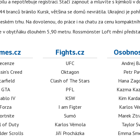
obilu a nepotřebuje registraci. Stačí zapnout a mluvíte s kýmkoli v
4 branců bránilo Kursk, většina se domů nevrátila. Ukrajinci je pohř
 českém trhu. Na dovolenou, do práce i na chatu za cenu kompaktní
jíte v obytňáku dlouhém 5,90 metru. Rossmönster Loft mění předst
mes.cz
Fights.cz
Osobnos
ecenze
UFC
Andrej B
sin's Creed
Oktagon
Petr Pa
tarfield
Clash of The Stars
Hana Zag
GTA
PFL
Kazma Kaz
iablo IV
KSW
Kim Karda
Forza
I am Figter
Karlos V
ortnite
Sumó
Marek Ztr
l of Duty
Karlos Vémola
Taylor S
lder Scrolls
Jiří Procházka
Emma Sm