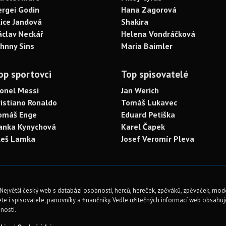
ergei Godin
Hana Zagorová
lice Jandová
Shakira
áclav Neckář
Helena Vondráčková
ohnny Sins
Maria Baimler
op sportovci
Top spisovatelé
ionel Messi
Jan Werich
ristiano Ronaldo
Tomáš Lukavec
omáš Enge
Eduard Petiška
anka Kynychová
Karel Čapek
leš Lamka
Josef Veromír Pleva
Největší český web s databází osobností, herců, hereček, zpěváků, zpěvaček, mod
te i spisovatele, panovníky a finančníky. Vedle užitečných informací web obsahuje 
ností.