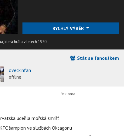
RYCHLÝ VÝBĚR
, která hrála v letech 1970.
Stát se fanouškem
oveckinfan
offline
orvatska udeřila mořská smršť
 BKFC šampion ve službách Oktagonu