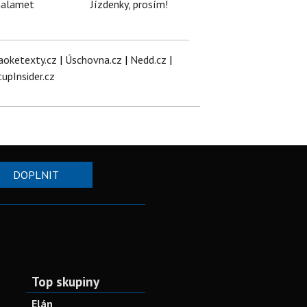
halamet
Jízdenky, prosím!
aoketexty.cz
|
Úschovna.cz
|
Nedd.cz
|
tupInsider.cz
DOPLNIT
Top skupiny
Elán