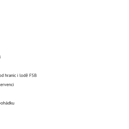
i
od hranic i lodě FSB
červenci
 pohádku