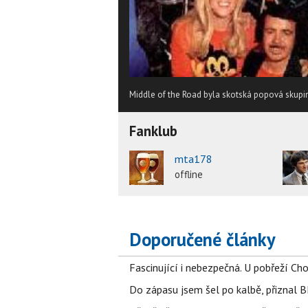
Middle of the Road byla skotská popová skupina
Fanklub
mta178
offline
Doporučené články
Fascinující i nebezpečná. U pobřeží Ch
Do zápasu jsem šel po kalbě, přiznal