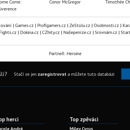
dome Come:
Conor McGregor
Timothée C
iverence
tování
|
Games.cz
|
Profigamers.cz
|
ZeStolu.cz
|
Osobnosti.cz
|
Kar
Fights.cz
|
Dokina.cz
|
CZhity.cz
|
Našepeníze.cz
|
Srovnám.cz
|
Star
Partneři: Heroine
li?
Stačí se jen
zaregistrovat
a můžete tuto databázi
op herci
Top zpěváci
arole André
Miley Cyrus