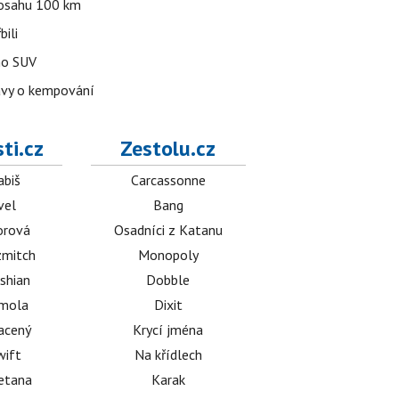
 dosahu 100 km
bili
ho SUV
avy o kempování
ti.cz
Zestolu.cz
abiš
Carcassonne
vel
Bang
orová
Osadníci z Katanu
mitch
Monopoly
shian
Dobble
émola
Dixit
acený
Krycí jména
wift
Na křídlech
etana
Karak