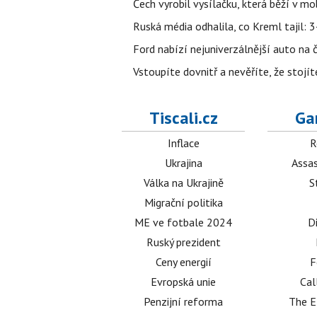
Čech vyrobil vysílačku, která běží v m
Ruská média odhalila, co Kreml tajil: 34
Ford nabízí nejuniverzálnější auto na
Vstoupíte dovnitř a nevěříte, že sto
Tiscali.cz
Ga
Inflace
R
Ukrajina
Assas
Válka na Ukrajině
S
Migrační politika
ME ve fotbale 2024
D
Ruský prezident
Ceny energií
F
Evropská unie
Cal
Penzijní reforma
The E