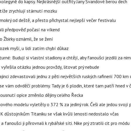
olegyně do kapsy. Nejkrásnější outfity Jany Švandové berou dech
íže zrychlují stárnutí mozku
mokrý od deště, a přesto přichystal nejlepší večer festivalu
ili předpověď počasí na víkend
 Žbirky oznámil, že se žení
ozek myší, u lidí zatím chybí důkaz
urné: Budují si vlastní stadiony a chtějí, aby fanoušci jezdili za nim
 vyřešila otázku jednou provždy, litovat prý nebude
ajinci zdevastovali jednu z pěti největších ruských rafinerií 700 km 
se vám odvděčí problémy. Tady je 6 plodin, které tam patří hned v 
 kousnutí opice změnilo dějiny celého Řecka
 nového modelu vyletěly o 372 % za jediný rok. Češi ale jedou svojí
 K důstojníkům Titaniku se však kvůli lenosti nedostalo včas
anoušci ji přirovnali k rybářské síti. Nike prý ztratili cit pro módu