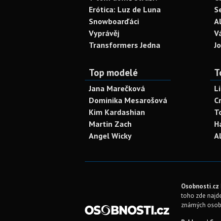
Erótica: Luz de Luna
S
Snowboarďáci
A
Vyprávěj
V
Transformers Jedna
J
Top modelé
T
Jana Marečková
L
Dominika Mesarošová
C
Kim Kardashian
T
Martin Zach
H
Angel Wicky
A
Osobnosti.cz
toho zde najde
známých osob