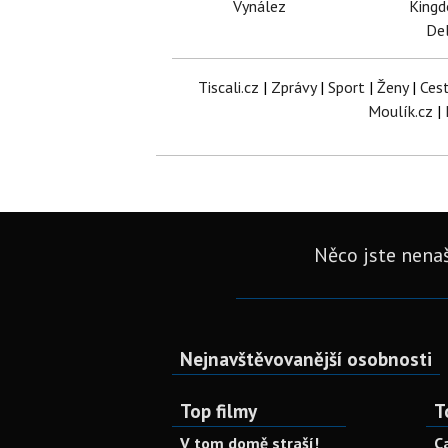
Vynález
King
Del
Tiscali.cz
|
Zprávy
|
Sport
|
Ženy
|
Ces
Moulík.cz
|
Něco jste nenaš
Nejnavštěvovanější osobnosti
Top filmy
T
V tom domě straší!
C