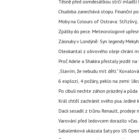
Těsně před osmdesátkou strčí mladší k
Chudoba zanechává stopu. Finanční pot
Moby na Colours of Ostrava: Střízlivý, 
Zpátky do pece. Meteorologové upřesn
Zásnuby v Londýně: Syn legendy Mekyho
Oleokantal z olivového oleje chrání m
Proč Adele a Shakira přestaly jezdit na t
„Slavím, že nebudu mít děti." Kovalová
6 explozí, 4 požáry, peklo na zemi: Ukr
Po cibuli nechte záhon prázdný a půda 
Král chtěl zachránit svého psa. Jediné
Dacii sesadil z trůnu Renault, prodeje
Varování před ledovcem dorazilo včas.
Sabalenková ukázala šaty pro US Open a f