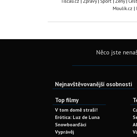
Tiscali.cz
|
Zprávy
|
Sport
|
Ženy
|
Ces
Moulík.cz
|
Něco jste nenaš
Nejnavštěvovanější osobnosti
Top filmy
T
V tom domě straší!
C
Erótica: Luz de Luna
S
Snowboarďáci
A
Vyprávěj
V