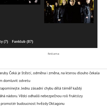
y (7)
Fanklub (87)
ruby. Čeká je štěstí, odměna i změna, na kterou dlouho čekala
vem domluvit odvetu
zapomínejte. Jednu zásadní chybu dělá téměř každý
áhá nádoru. Vědci odhalili nebezpečnou roli fruktózy
l promotér budoucnost hvězdy Oktagonu