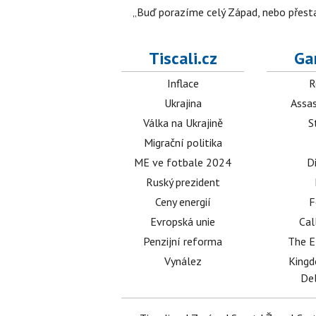
„Buď porazíme celý Západ, nebo přesta
Tiscali.cz
Ga
Inflace
R
Ukrajina
Assas
Válka na Ukrajině
S
Migrační politika
ME ve fotbale 2024
D
Ruský prezident
Ceny energií
F
Evropská unie
Cal
Penzijní reforma
The E
Vynález
King
Del