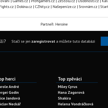
tování
|
Games.cz
|
Profigamers.cz
|
ZeStolu.cz
|
Osobnosti.cz
|
Kar
Fights.cz
|
Dokina.cz
|
CZhity.cz
|
Našepeníze.cz
|
Srovnám.cz
|
Star
Partneři: Heroine
li?
Stačí se jen
zaregistrovat
a můžete tuto databázi
op herci
Top zpěváci
arole André
Miley Cyrus
ergei Godin
Hana Zagorová
lice Jandová
Shakira
áclav Neckář
Helena Vondráčková