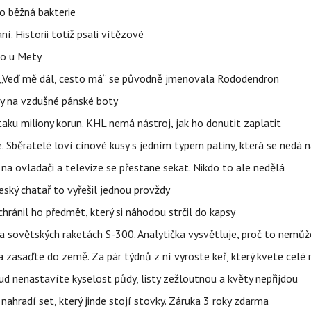
o běžná bakterie
aní. Historii totiž psali vítězové
lo u Mety
eň „Veď mě dál, cesto má“ se původně jmenovala Rododendron
y na vzdušné pánské boty
taku miliony korun. KHL nemá nástroj, jak ho donutit zaplatit
e. Sběratelé loví cínové kusy s jedním typem patiny, která se nedá 
na ovladači a televize se přestane sekat. Nikdo to ale nedělá
eský chatař to vyřešil jednou provždy
hránil ho předmět, který si náhodou strčil do kapsy
 na sovětských raketách S-300. Analytička vysvětluje, proč to nemů
zasaďte do země. Za pár týdnů z ní vyroste keř, který kvete celé 
kud nenastavíte kyselost půdy, listy zežloutnou a květy nepřijdou
nahradí set, který jinde stojí stovky. Záruka 3 roky zdarma