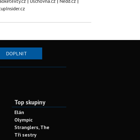
aoketexty.cz
|
Úschovna.cz
|
Nedd.cz
|
tupInsider.cz
DOPLNIT
Top skupiny
Elán
Olympic
Stranglers, The
Tři sestry