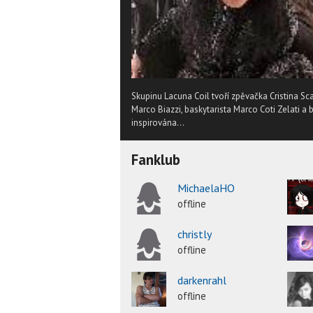
Skupinu Lacuna Coil tvoří zpěvačka Cristina Scab
Marco Biazzi, baskytarista Marco Coti Zelati a 
inspirována...
Fanklub
MichaelaHO
offline
christly
offline
darkenrahl
offline