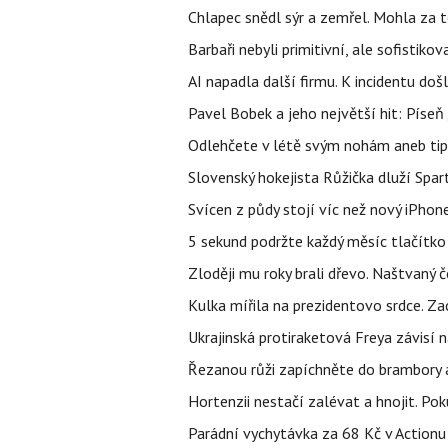
Chlapec snědl sýr a zemřel. Mohla za t
Barbaři nebyli primitivní, ale sofistikov
AI napadla další firmu. K incidentu doš
Pavel Bobek a jeho největší hit: Pís
Odlehčete v létě svým nohám aneb tip
Slovenský hokejista Růžička dluží Spar
Svícen z půdy stojí víc než nový iPhon
5 sekund podržte každý měsíc tlačítko 
Zloději mu roky brali dřevo. Naštvaný č
Kulka mířila na prezidentovo srdce. Zac
Ukrajinská protiraketová Freya závisí
Řezanou růži zapíchněte do brambory a 
Hortenzii nestačí zalévat a hnojit. Po
Parádní vychytávka za 68 Kč v Actionu 