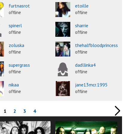
furtnasrot
etoille
offline
offline
spinerl
sharrie
offline
offline
zoluska
thehalfbloodprincess
offline
offline
supergrass
dadllinka4
offline
offline
nikaa
jane13mcr.1995
offline
offline
1
2
3
4