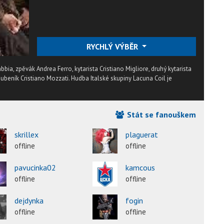
RYCHLÝ VÝBĚR
bia, zpěvák Andrea Ferro, kytarista Cristiano Migliore, druhý kytarista
bubeník Cristiano Mozzati. Hudba Italské skupiny Lacuna Coil je
Stát se fanouškem
skrillex
plaguerat
offline
offline
pavucinka02
kamcous
offline
offline
dejdynka
fogin
offline
offline