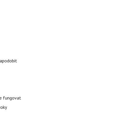
napodobit
že fungovat
roky