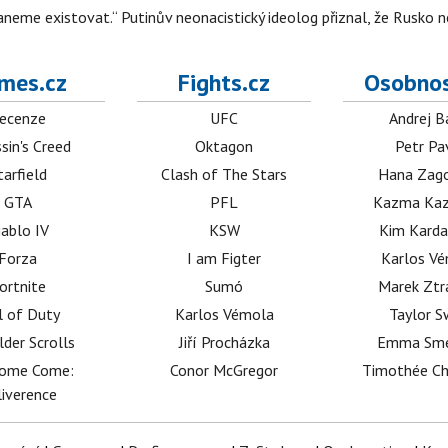
neme existovat.“ Putinův neonacistický ideolog přiznal, že Rusk
mes.cz
Fights.cz
Osobnos
ecenze
UFC
Andrej B
sin's Creed
Oktagon
Petr Pa
tarfield
Clash of The Stars
Hana Zag
GTA
PFL
Kazma Kaz
iablo IV
KSW
Kim Karda
Forza
I am Figter
Karlos V
ortnite
Sumó
Marek Ztr
l of Duty
Karlos Vémola
Taylor S
lder Scrolls
Jiří Procházka
Emma Sm
dome Come:
Conor McGregor
Timothée C
iverence