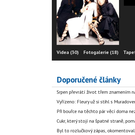
Videa (30)
Fotogalerie (18)
Tapet
Doporučené články
Srpen převrátí život třem znamením na
Vyřízeno: Fleury už si stihl s Murado
Při bouřce na těchto pár věcí doma ne
Cukr, který stojí na špatné straně, pom
Byl to rozlučkový zápas, okomentova