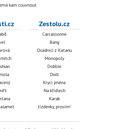
o nemá kam couvnout
ti.cz
Zestolu.cz
abiš
Carcassonne
vel
Bang
orová
Osadníci z Katanu
mitch
Monopoly
shian
Dobble
émola
Dixit
acený
Krycí jména
wift
Na křídlech
etana
Karak
halamet
Jízdenky, prosím!