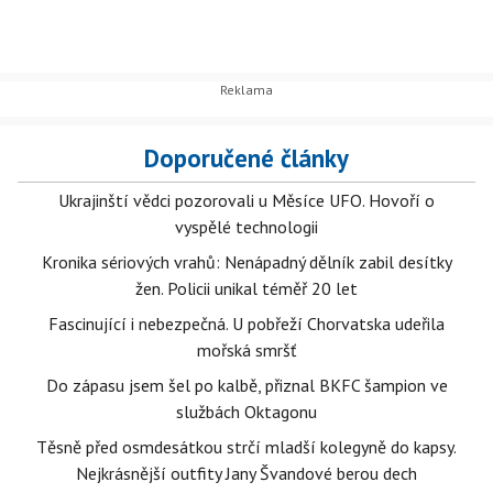
Doporučené články
Ukrajinští vědci pozorovali u Měsíce UFO. Hovoří o
vyspělé technologii
Kronika sériových vrahů: Nenápadný dělník zabil desítky
žen. Policii unikal téměř 20 let
Fascinující i nebezpečná. U pobřeží Chorvatska udeřila
mořská smršť
Do zápasu jsem šel po kalbě, přiznal BKFC šampion ve
službách Oktagonu
Těsně před osmdesátkou strčí mladší kolegyně do kapsy.
Nejkrásnější outfity Jany Švandové berou dech