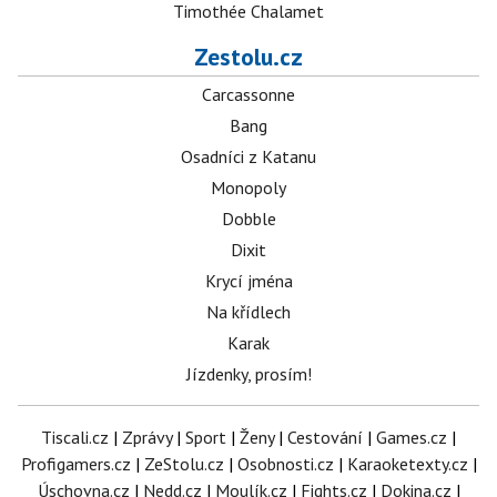
Timothée Chalamet
Zestolu.cz
Carcassonne
Bang
Osadníci z Katanu
Monopoly
Dobble
Dixit
Krycí jména
Na křídlech
Karak
Jízdenky, prosím!
Tiscali.cz
|
Zprávy
|
Sport
|
Ženy
|
Cestování
|
Games.cz
|
Profigamers.cz
|
ZeStolu.cz
|
Osobnosti.cz
|
Karaoketexty.cz
|
Úschovna.cz
|
Nedd.cz
|
Moulík.cz
|
Fights.cz
|
Dokina.cz
|