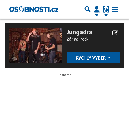
Jungadra
Žánry:
rock
RYCHLÝ VÝBĚR