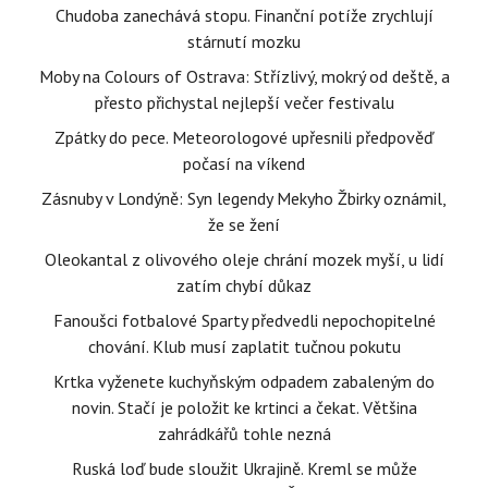
Chudoba zanechává stopu. Finanční potíže zrychlují
stárnutí mozku
Moby na Colours of Ostrava: Střízlivý, mokrý od deště, a
přesto přichystal nejlepší večer festivalu
Zpátky do pece. Meteorologové upřesnili předpověď
počasí na víkend
Zásnuby v Londýně: Syn legendy Mekyho Žbirky oznámil,
že se žení
Oleokantal z olivového oleje chrání mozek myší, u lidí
zatím chybí důkaz
Fanoušci fotbalové Sparty předvedli nepochopitelné
chování. Klub musí zaplatit tučnou pokutu
Krtka vyženete kuchyňským odpadem zabaleným do
novin. Stačí je položit ke krtinci a čekat. Většina
zahrádkářů tohle nezná
Ruská loď bude sloužit Ukrajině. Kreml se může