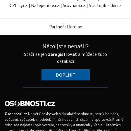
CZhity.cz
|
Našepeníze.cz
|
Srovnám.cz
|
StartupInsider.cz
Partneři: Heroine
Něco jste nenašli?
Stačí se jen
zaregistrovat
a můžete tuto
databázi
DOPLNIT
Osobnosti.cz
Největší český web s databází osobností, herců, hereček,
zpěváků, zpěvaček, modelek, filmů, hudebních skupin a sportovců. Kromě
toho zde najdete i spisovatele, panovníky a finančníky. Vedle užitečných
informací web obsahuje i fotografie, diskografie, filmografie a vztahy