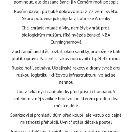
pominout, ale dostane šanci ji v Černém moři potopit
Rusům dávají po hubě dobrovolníci z 72 zemí světa.
Skoro polovina jich přijela z Latinské Ameriky
Chci chránit mladé dívky, neměly by hrát proti
biologickým mužům, říká hvězda ženské NBA
Cunninghamová
Záchranáři nechtěli rozbít okno sanitky, protože se báli
platit opravu. Pacient s rakovinou uvnitř trpěl 45 minut
Rusko hoří, selhává. Ukrajinské rakety a drony tvrdě drtí
ruskou logistiku i klíčovou infrastrukturu, vojáci se
nehnou
Jód z lékárny chrání okurky před plísní i houbami. S
chlebem z něj vznikne hnojivo, po kterém plodí o dva
měsíce déle
Sparksovi si prohlédli dům před koupí, ale vstup do tajné
místnosti přehlédli. Uvnitř stála dětská postel
Rodina se 3 dětmi jí zničila byt a pak začala vyhrožovat.