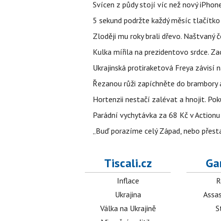
Svícen z půdy stojí víc než nový iPhon
5 sekund podržte každý měsíc tlačítko 
Zloději mu roky brali dřevo. Naštvaný č
Kulka mířila na prezidentovo srdce. Zac
Ukrajinská protiraketová Freya závisí
Řezanou růži zapíchněte do brambory a 
Hortenzii nestačí zalévat a hnojit. Po
Parádní vychytávka za 68 Kč v Actionu 
„Buď porazíme celý Západ, nebo přesta
Tiscali.cz
Ga
Inflace
R
Ukrajina
Assas
Válka na Ukrajině
S