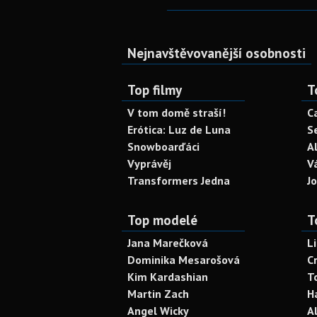
Nejnavštěvovanější osobnosti
Top filmy
T
V tom domě straší!
C
Erótica: Luz de Luna
S
Snowboarďáci
A
Vyprávěj
V
Transformers Jedna
J
Top modelé
T
Jana Marečková
L
Dominika Mesarošová
C
Kim Kardashian
T
Martin Zach
H
Angel Wicky
A