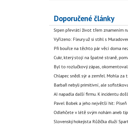
Doporučené články
Srpen převrátí život třem znamením na
Vyřízeno: Fleury už si stihl s Murado
Při bouřce na těchto pár věcí doma ne
Cukr, který stojí na špatné straně, pom
Byl to rozlučkový zápas, okomentova
Chlapec snědl sýr a zemřel. Mohla za t
Barbaři nebyli primitivní, ale sofistikov
AI napadla další firmu. K incidentu doš
Pavel Bobek a jeho největší hit: Pís
Odlehčete v létě svým nohám aneb tip
Slovenský hokejista Růžička dluží Spar