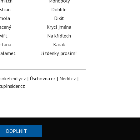
mitch
Monopoly
shian
Dobble
émola
Dixit
acený
Krycí jména
wift
Na křídlech
etana
Karak
halamet
Jízdenky, prosím!
aoketexty.cz
|
Úschovna.cz
|
Nedd.cz
|
tupInsider.cz
DOPLNIT