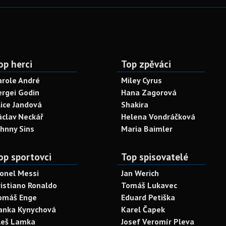
op herci
Top zpěváci
arole André
Miley Cyrus
ergei Godin
Hana Zagorová
lice Jandová
Shakira
áclav Neckář
Helena Vondráčková
ohnny Sins
Maria Baimler
op sportovci
Top spisovatelé
ionel Messi
Jan Werich
ristiano Ronaldo
Tomáš Lukavec
omáš Enge
Eduard Petiška
anka Kynychová
Karel Čapek
leš Lamka
Josef Veromír Pleva