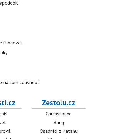
napodobit
že fungovat
roky
o nemá kam couvnout
ti.cz
Zestolu.cz
abiš
Carcassonne
vel
Bang
orová
Osadníci z Katanu