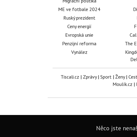
Migrační politika
ME ve fotbale 2024
D
Ruský prezident
Ceny energií
F
Evropská unie
Cal
Penzijní reforma
The E
Vynález
King
Del
Tiscali.cz
|
Zprávy
|
Sport
|
Ženy
|
Ces
Moulík.cz
|
Něco jste nenaš