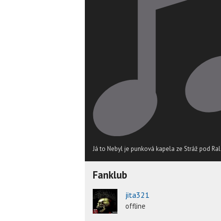
Já to Nebyl je punková kapela ze Stráž pod Ra
Fanklub
jita321
offline