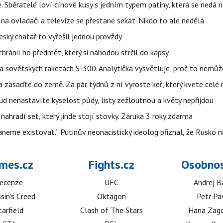
e. Sběratelé loví cínové kusy s jedním typem patiny, která se nedá 
na ovladači a televize se přestane sekat. Nikdo to ale nedělá
eský chatař to vyřešil jednou provždy
hránil ho předmět, který si náhodou strčil do kapsy
 na sovětských raketách S-300. Analytička vysvětluje, proč to nemů
zasaďte do země. Za pár týdnů z ní vyroste keř, který kvete celé 
kud nenastavíte kyselost půdy, listy zežloutnou a květy nepřijdou
nahradí set, který jinde stojí stovky. Záruka 3 roky zdarma
neme existovat.“ Putinův neonacistický ideolog přiznal, že Rusk
mes.cz
Fights.cz
Osobnos
ecenze
UFC
Andrej B
sin's Creed
Oktagon
Petr Pa
tarfield
Clash of The Stars
Hana Zag