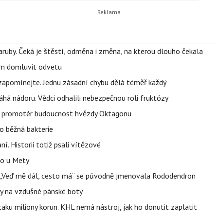
ruby. Čeká je štěstí, odměna i změna, na kterou dlouho čekala
vem domluvit odvetu
zapomínejte. Jednu zásadní chybu dělá téměř každý
áhá nádoru. Vědci odhalili nebezpečnou roli fruktózy
l promotér budoucnost hvězdy Oktagonu
o běžná bakterie
aní. Historii totiž psali vítězové
lo u Mety
eň „Veď mě dál, cesto má“ se původně jmenovala Rododendron
y na vzdušné pánské boty
taku miliony korun. KHL nemá nástroj, jak ho donutit zaplatit