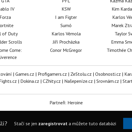
GTA
PFL
Kazma Kaz
iablo IV
KSW
Kim Karda
Forza
I am Figter
Karlos V
ortnite
Sumó
Marek Ztr
l of Duty
Karlos Vémola
Taylor S
lder Scrolls
Jiří Procházka
Emma Sm
dome Come:
Conor McGregor
Timothée C
iverence
tování
|
Games.cz
|
Profigamers.cz
|
ZeStolu.cz
|
Osobnosti.cz
|
Kar
Fights.cz
|
Dokina.cz
|
CZhity.cz
|
Našepeníze.cz
|
Srovnám.cz
|
Star
Partneři: Heroine
li?
Stačí se jen
zaregistrovat
a můžete tuto databázi