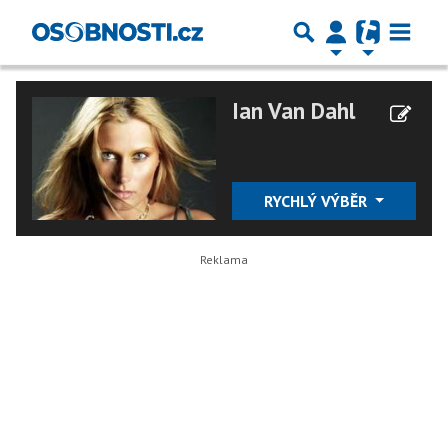
Ian Van Dahl
RYCHLÝ VÝBĚR