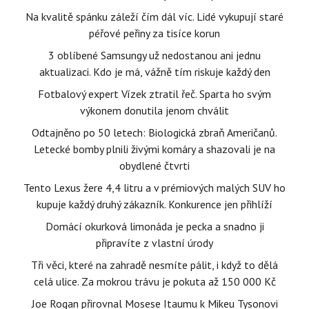
Na kvalitě spánku záleží čím dál víc. Lidé vykupují staré
péřové peřiny za tisíce korun
3 oblíbené Samsungy už nedostanou ani jednu
aktualizaci. Kdo je má, vážně tím riskuje každý den
Fotbalový expert Vízek ztratil řeč. Sparta ho svým
výkonem donutila jenom chválit
Odtajněno po 50 letech: Biologická zbraň Američanů.
Letecké bomby plnili živými komáry a shazovali je na
obydlené čtvrti
Tento Lexus žere 4,4 litru a v prémiových malých SUV ho
kupuje každý druhý zákazník. Konkurence jen přihlíží
Domácí okurková limonáda je pecka a snadno ji
připravíte z vlastní úrody
Tři věci, které na zahradě nesmíte pálit, i když to dělá
celá ulice. Za mokrou trávu je pokuta až 150 000 Kč
Joe Rogan přirovnal Mosese Itaumu k Mikeu Tysonovi