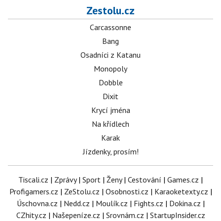
Zestolu.cz
Carcassonne
Bang
Osadníci z Katanu
Monopoly
Dobble
Dixit
Krycí jména
Na křídlech
Karak
Jízdenky, prosím!
Tiscali.cz
|
Zprávy
|
Sport
|
Ženy
|
Cestování
|
Games.cz
|
Profigamers.cz
|
ZeStolu.cz
|
Osobnosti.cz
|
Karaoketexty.cz
|
Úschovna.cz
|
Nedd.cz
|
Moulík.cz
|
Fights.cz
|
Dokina.cz
|
CZhity.cz
|
Našepeníze.cz
|
Srovnám.cz
|
StartupInsider.cz