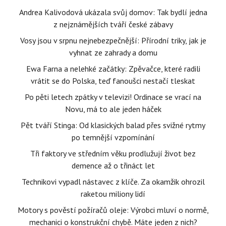
Andrea Kalivodová ukázala svůj domov: Tak bydlí jedna
z nejznámějších tváří české zábavy
Vosy jsou v srpnu nejnebezpečnější: Přírodní triky, jak je
vyhnat ze zahrady a domu
Ewa Farna a nelehké začátky: Zpěvačce, které radili
vrátit se do Polska, teď fanoušci nestačí tleskat
Po pěti letech zpátky v televizi! Ordinace se vrací na
Novu, má to ale jeden háček
Pět tváří Stinga: Od klasických balad přes svižné rytmy
po temnější vzpomínání
Tři faktory ve středním věku prodlužují život bez
demence až o třináct let
Technikovi vypadl nástavec z klíče. Za okamžik ohrozil
raketou miliony lidí
Motory s pověstí požíračů oleje: Výrobci mluví o normě,
mechanici o konstrukční chybě. Máte jeden z nich?