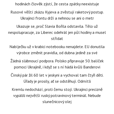
hodinách člověk zjistí, že cesta zpátky neexistuje
Rusové věští zkázu Kyjeva a zvěstují raketový postup.
Ukrajinci frontu drží a nehnou se ani o metr
Ukazuje se, proč Slavia Bořila odstavila. Tělo už
nespolupracuje, za Liberec odehrál jen půl hodiny a musel
střídat
Nabíječku už v krabici notebooku nenajdete. EU donutila
výrobce změnit pravidla, od dubna jedině za své
Žádná slábnoucí podpora. Polsko připravuje 50. balíček
pomoci Ukrajině, i když se s ní hádá kvůli Banderovi
Čínský pár žil 60 let v jeskyni a vychoval tam čtyři děti.
Úřady je prosily, ať se odstěhují. Odmítli
Kremlu nedochází, proti čemu stojí. Ukrajinci precizně
vypálili největší ruský potravinový terminál. Nebude
slunečnicový olej