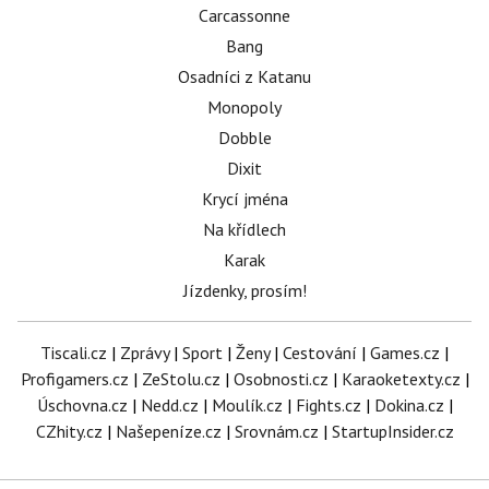
Carcassonne
Bang
Osadníci z Katanu
Monopoly
Dobble
Dixit
Krycí jména
Na křídlech
Karak
Jízdenky, prosím!
Tiscali.cz
|
Zprávy
|
Sport
|
Ženy
|
Cestování
|
Games.cz
|
Profigamers.cz
|
ZeStolu.cz
|
Osobnosti.cz
|
Karaoketexty.cz
|
Úschovna.cz
|
Nedd.cz
|
Moulík.cz
|
Fights.cz
|
Dokina.cz
|
CZhity.cz
|
Našepeníze.cz
|
Srovnám.cz
|
StartupInsider.cz