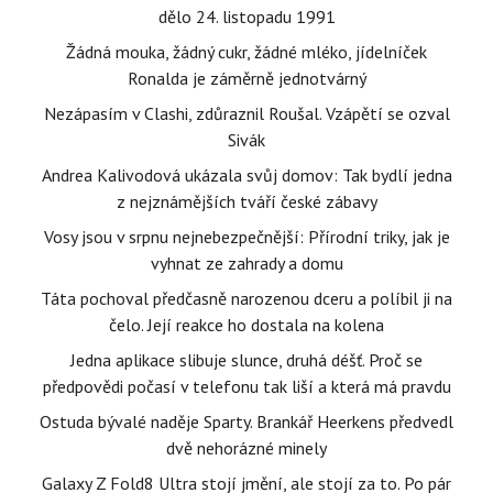
dělo 24. listopadu 1991
Žádná mouka, žádný cukr, žádné mléko, jídelníček
Ronalda je záměrně jednotvárný
Nezápasím v Clashi, zdůraznil Roušal. Vzápětí se ozval
Sivák
Andrea Kalivodová ukázala svůj domov: Tak bydlí jedna
z nejznámějších tváří české zábavy
Vosy jsou v srpnu nejnebezpečnější: Přírodní triky, jak je
vyhnat ze zahrady a domu
Táta pochoval předčasně narozenou dceru a políbil ji na
čelo. Její reakce ho dostala na kolena
Jedna aplikace slibuje slunce, druhá déšť. Proč se
předpovědi počasí v telefonu tak liší a která má pravdu
Ostuda bývalé naděje Sparty. Brankář Heerkens předvedl
dvě nehorázné minely
Galaxy Z Fold8 Ultra stojí jmění, ale stojí za to. Po pár