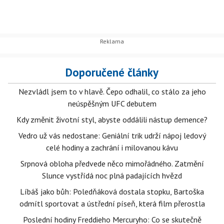
Doporučené články
Nezvládl jsem to v hlavě. Čepo odhalil, co stálo za jeho
neúspěšným UFC debutem
Kdy změnit životní styl, abyste oddálili nástup demence?
Vedro už vás nedostane: Geniální trik udrží nápoj ledový
celé hodiny a zachrání i milovanou kávu
Srpnová obloha předvede něco mimořádného. Zatmění
Slunce vystřídá noc plná padajících hvězd
Líbáš jako bůh: Poledňáková dostala stopku, Bartoška
odmítl sportovat a ústřední píseň, která film přerostla
Poslední hodiny Freddieho Mercuryho: Co se skutečně