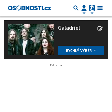
Galadriel
RYCHLÝ VÝBĚR