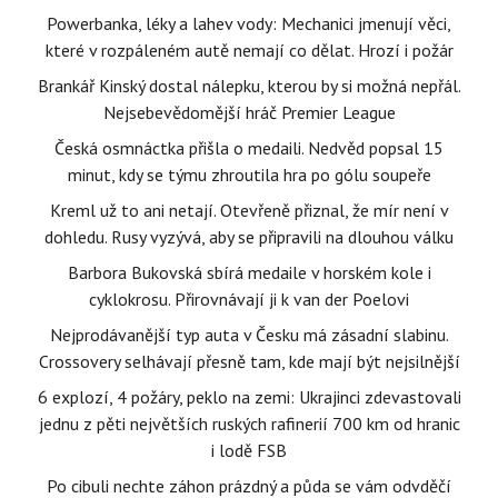
Powerbanka, léky a lahev vody: Mechanici jmenují věci,
které v rozpáleném autě nemají co dělat. Hrozí i požár
Brankář Kinský dostal nálepku, kterou by si možná nepřál.
Nejsebevědomější hráč Premier League
Česká osmnáctka přišla o medaili. Nedvěd popsal 15
minut, kdy se týmu zhroutila hra po gólu soupeře
Kreml už to ani netají. Otevřeně přiznal, že mír není v
dohledu. Rusy vyzývá, aby se připravili na dlouhou válku
Barbora Bukovská sbírá medaile v horském kole i
cyklokrosu. Přirovnávají ji k van der Poelovi
Nejprodávanější typ auta v Česku má zásadní slabinu.
Crossovery selhávají přesně tam, kde mají být nejsilnější
6 explozí, 4 požáry, peklo na zemi: Ukrajinci zdevastovali
jednu z pěti největších ruských rafinerií 700 km od hranic
i lodě FSB
Po cibuli nechte záhon prázdný a půda se vám odvděčí