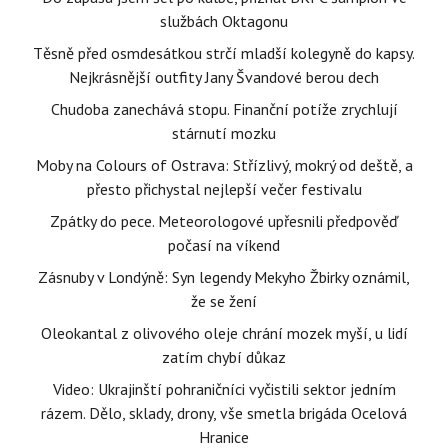
službách Oktagonu
Těsně před osmdesátkou strčí mladší kolegyně do kapsy.
Nejkrásnější outfity Jany Švandové berou dech
Chudoba zanechává stopu. Finanční potíže zrychlují
stárnutí mozku
Moby na Colours of Ostrava: Střízlivý, mokrý od deště, a
přesto přichystal nejlepší večer festivalu
Zpátky do pece. Meteorologové upřesnili předpověď
počasí na víkend
Zásnuby v Londýně: Syn legendy Mekyho Žbirky oznámil,
že se žení
Oleokantal z olivového oleje chrání mozek myší, u lidí
zatím chybí důkaz
Video: Ukrajinští pohraničníci vyčistili sektor jedním
rázem. Dělo, sklady, drony, vše smetla brigáda Ocelová
Hranice