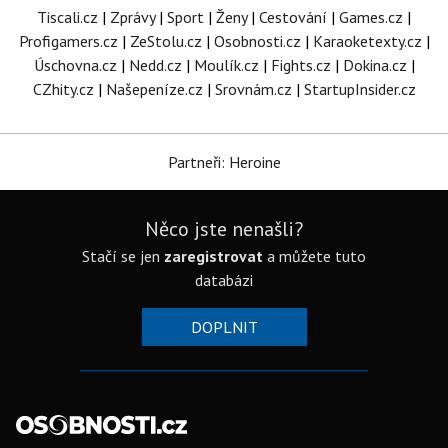
Tiscali.cz
|
Zprávy
|
Sport
|
Ženy
|
Cestování
|
Games.cz
|
Profigamers.cz
|
ZeStolu.cz
|
Osobnosti.cz
|
Karaoketexty.cz
|
Úschovna.cz
|
Nedd.cz
|
Moulík.cz
|
Fights.cz
|
Dokina.cz
|
CZhity.cz
|
Našepeníze.cz
|
Srovnám.cz
|
StartupInsider.cz
Partneři: Heroine
Něco jste nenašli?
Stačí se jen
zaregistrovat
a můžete tuto
databázi
DOPLNIT