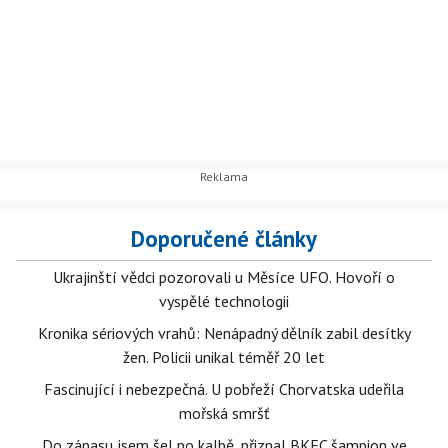
Doporučené články
Ukrajinští vědci pozorovali u Měsíce UFO. Hovoří o
vyspělé technologii
Kronika sériových vrahů: Nenápadný dělník zabil desítky
žen. Policii unikal téměř 20 let
Fascinující i nebezpečná. U pobřeží Chorvatska udeřila
mořská smršť
Do zápasu jsem šel po kalbě, přiznal BKFC šampion ve