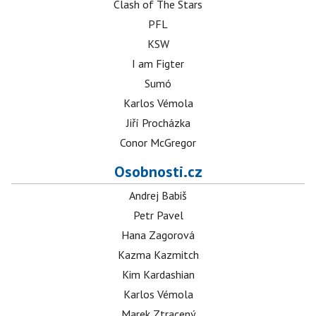
Clash of The Stars
PFL
KSW
I am Figter
Sumó
Karlos Vémola
Jiří Procházka
Conor McGregor
Osobnosti.cz
Andrej Babiš
Petr Pavel
Hana Zagorová
Kazma Kazmitch
Kim Kardashian
Karlos Vémola
Marek Ztracený