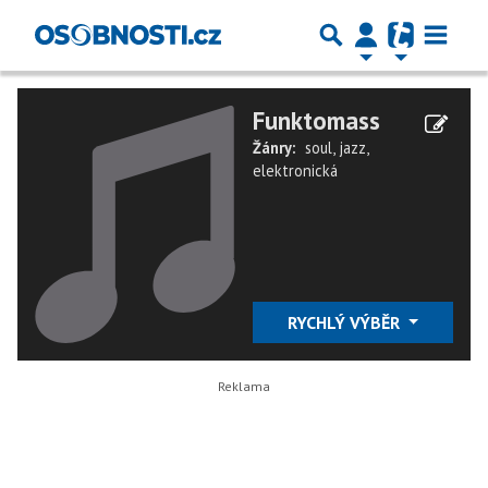
Funktomass
Žánry:
soul
,
jazz
,
elektronická
RYCHLÝ VÝBĚR