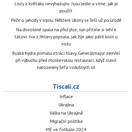
Listy z květáku nevyhazujte. Jsou jedlé a víme, jak je
použít
Péče o jahody v srpnu. Některé úkony se řeší už po úrodě
Na dovolené spala na přistýlce, syn přítele si lehl k
tátovi. Iva z Jihlavy popsala, jak žije jako páté kolo u
vozu
Ruská hydra pomalu ztrácí hlavy. Generálmajor zemřel
při výbuchu před moskevskou restaurací, když slavil
narozeniny šéfa vzdušných sil
Tiscali.cz
Inflace
Ukrajina
Válka na Ukrajině
Migrační politika
ME ve fotbale 2024