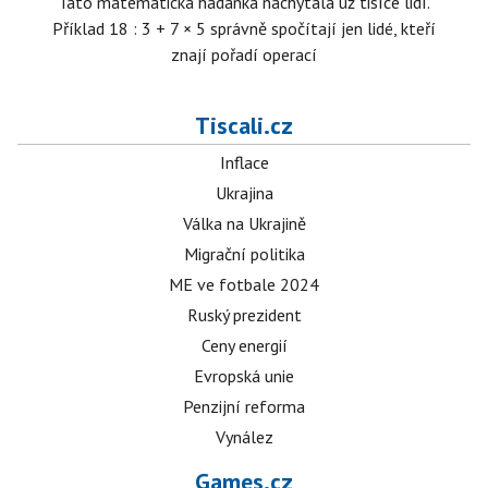
Tato matematická hádanka nachytala už tisíce lidí.
Příklad 18 : 3 + 7 × 5 správně spočítají jen lidé, kteří
znají pořadí operací
Tiscali.cz
Inflace
Ukrajina
Válka na Ukrajině
Migrační politika
ME ve fotbale 2024
Ruský prezident
Ceny energií
Evropská unie
Penzijní reforma
Vynález
Games.cz