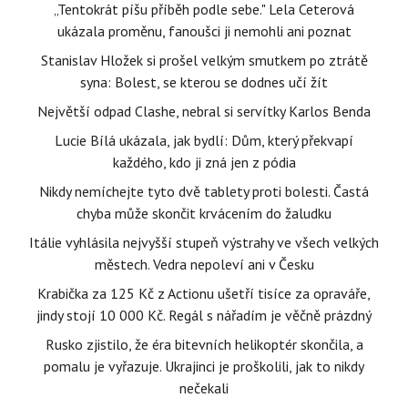
„Tentokrát píšu příběh podle sebe." Lela Ceterová
ukázala proměnu, fanoušci ji nemohli ani poznat
Stanislav Hložek si prošel velkým smutkem po ztrátě
syna: Bolest, se kterou se dodnes učí žít
Největší odpad Clashe, nebral si servítky Karlos Benda
Lucie Bílá ukázala, jak bydlí: Dům, který překvapí
každého, kdo ji zná jen z pódia
Nikdy nemíchejte tyto dvě tablety proti bolesti. Častá
chyba může skončit krvácením do žaludku
Itálie vyhlásila nejvyšší stupeň výstrahy ve všech velkých
městech. Vedra nepoleví ani v Česku
Krabička za 125 Kč z Actionu ušetří tisíce za opraváře,
jindy stojí 10 000 Kč. Regál s nářadím je věčně prázdný
Rusko zjistilo, že éra bitevních helikoptér skončila, a
pomalu je vyřazuje. Ukrajinci je proškolili, jak to nikdy
nečekali