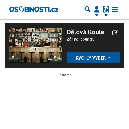
Dělová Koule
Žánry:
country
RYCHLÝ VÝBĚR