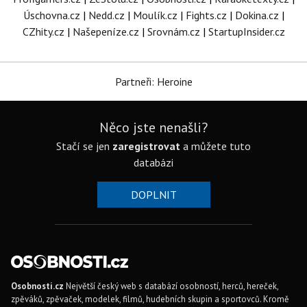
Úschovna.cz
|
Nedd.cz
|
Moulík.cz
|
Fights.cz
|
Dokina.cz
|
CZhity.cz
|
Našepeníze.cz
|
Srovnám.cz
|
StartupInsider.cz
Partneři: Heroine
Něco jste nenašli?
Stačí se jen
zaregistrovat
a můžete tuto
databázi
DOPLNIT
Osobnosti.cz
Největší český web s databází osobností, herců, hereček,
zpěváků, zpěvaček, modelek, filmů, hudebních skupin a sportovců. Kromě