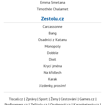
Emma Smetana
Timothée Chalamet
Zestolu.cz
Carcassonne
Bang
Osadníci z Katanu
Monopoly
Dobble
Dixit
Krycí jména
Na křídlech
Karak
Jízdenky, prosím!
Tiscali.cz
|
Zprávy
|
Sport
|
Ženy
|
Cestování
|
Games.cz
|
Profigamers.cz
|
ZeStolu.cz
|
Osobnosti.cz
|
Karaoketexty.cz
|