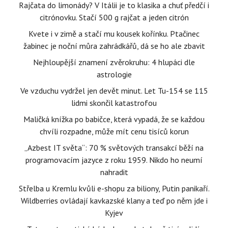
Rajčata do limonády? V Itálii je to klasika a chuť předčí i
citrónovku. Stačí 500 g rajčat a jeden citrón
Kvete i v zimě a stačí mu kousek kořínku. Ptačinec
žabinec je noční můra zahrádkářů, dá se ho ale zbavit
Nejhloupější znamení zvěrokruhu: 4 hlupáci dle
astrologie
Ve vzduchu vydržel jen devět minut. Let Tu-154 se 115
lidmi skončil katastrofou
Maličká knížka po babičce, která vypadá, že se každou
chvíli rozpadne, může mít cenu tisíců korun
„Azbest IT světa“: 70 % světových transakcí běží na
programovacím jazyce z roku 1959. Nikdo ho neumí
nahradit
Střelba u Kremlu kvůli e-shopu za biliony, Putin panikaří.
Wildberries ovládají kavkazské klany a teď po něm jde i
Kyjev