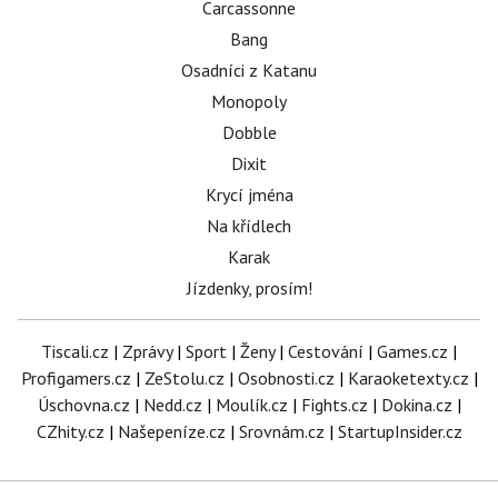
Carcassonne
Bang
Osadníci z Katanu
Monopoly
Dobble
Dixit
Krycí jména
Na křídlech
Karak
Jízdenky, prosím!
Tiscali.cz
|
Zprávy
|
Sport
|
Ženy
|
Cestování
|
Games.cz
|
Profigamers.cz
|
ZeStolu.cz
|
Osobnosti.cz
|
Karaoketexty.cz
|
Úschovna.cz
|
Nedd.cz
|
Moulík.cz
|
Fights.cz
|
Dokina.cz
|
CZhity.cz
|
Našepeníze.cz
|
Srovnám.cz
|
StartupInsider.cz