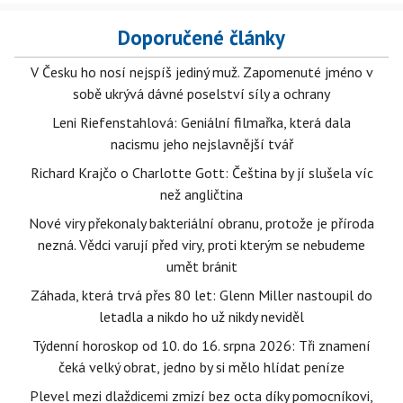
Doporučené články
V Česku ho nosí nejspíš jediný muž. Zapomenuté jméno v
sobě ukrývá dávné poselství síly a ochrany
Leni Riefenstahlová: Geniální filmařka, která dala
nacismu jeho nejslavnější tvář
Richard Krajčo o Charlotte Gott: Čeština by jí slušela víc
než angličtina
Nové viry překonaly bakteriální obranu, protože je příroda
nezná. Vědci varují před viry, proti kterým se nebudeme
umět bránit
Záhada, která trvá přes 80 let: Glenn Miller nastoupil do
letadla a nikdo ho už nikdy neviděl
Týdenní horoskop od 10. do 16. srpna 2026: Tři znamení
čeká velký obrat, jedno by si mělo hlídat peníze
Plevel mezi dlaždicemi zmizí bez octa díky pomocníkovi,