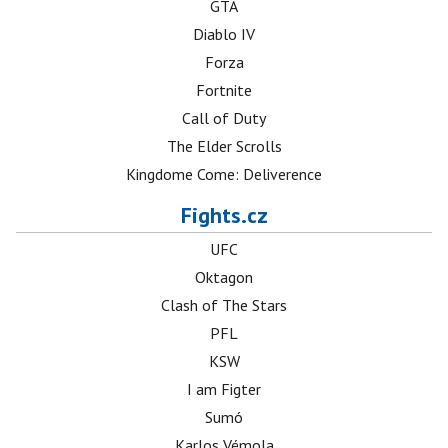
GTA
Diablo IV
Forza
Fortnite
Call of Duty
The Elder Scrolls
Kingdome Come: Deliverence
Fights.cz
UFC
Oktagon
Clash of The Stars
PFL
KSW
I am Figter
Sumó
Karlos Vémola