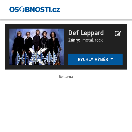
Def Leppard
Žánry:
metal
,
rock
RYCHLÝ VÝBĚR