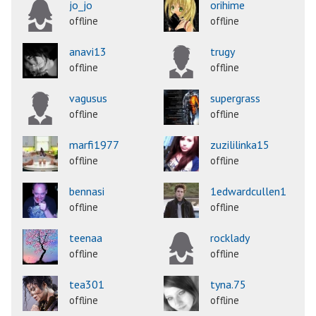
jo_jo
orihime
offline
offline
anavi13
trugy
offline
offline
vagusus
supergrass
offline
offline
marfi1977
zuzililinka15
offline
offline
bennasi
1edwardcullen1
offline
offline
teenaa
rocklady
offline
offline
tea301
tyna.75
offline
offline