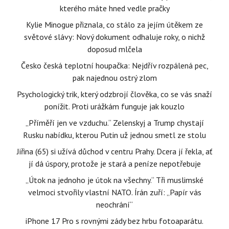
kterého máte hned vedle pračky
Kylie Minogue přiznala, co stálo za jejím útěkem ze
světové slávy: Nový dokument odhaluje roky, o nichž
doposud mlčela
Česko česká teplotní houpačka: Nejdřív rozpálená pec,
pak najednou ostrý zlom
Psychologický trik, který odzbrojí člověka, co se vás snaží
ponížit. Proti urážkám funguje jak kouzlo
„Příměří jen ve vzduchu.“ Zelenskyj a Trump chystají
Rusku nabídku, kterou Putin už jednou smetl ze stolu
Jiřina (65) si užívá důchod v centru Prahy. Dcera jí řekla, ať
jí dá úspory, protože je stará a peníze nepotřebuje
„Útok na jednoho je útok na všechny.“ Tři muslimské
velmoci stvořily vlastní NATO. Írán zuří: „Papír vás
neochrání“
iPhone 17 Pro s rovnými zády bez hrbu fotoaparátu.