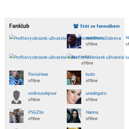
Fanklub
Stát se fanouškem
arachnos
N
offline
of
vidal
offline
PavlaHaar
kudo
offline
offline
ondrousekpour
unadegato
offline
offline
PSGZlin
Nanna
offline
offline