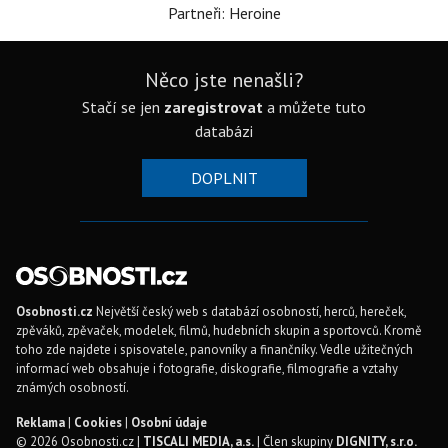
Partneři: Heroine
Něco jste nenašli?
Stačí se jen
zaregistrovat
a můžete tuto
databázi
DOPLNIT
Osobnosti.cz
Největší český web s databází osobností, herců, hereček,
zpěváků, zpěvaček, modelek, filmů, hudebních skupin a sportovců. Kromě
toho zde najdete i spisovatele, panovníky a finančníky. Vedle užitečných
informací web obsahuje i fotografie, diskografie, filmografie a vztahy
známých osobností.
Reklama
|
Cookies
|
Osobní údaje
© 2026 Osobnosti.cz |
TISCALI MEDIA, a.s.
| Člen skupiny
DIGNITY, s.r.o.