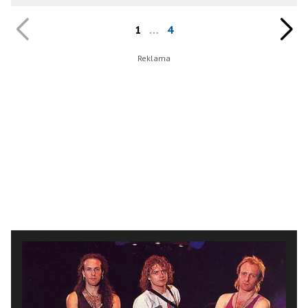
1
…
4