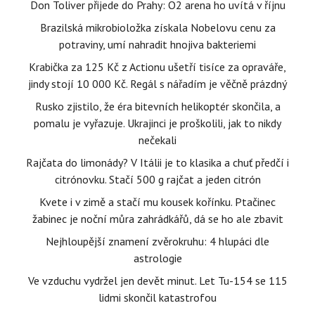
Don Toliver přijede do Prahy: O2 arena ho uvítá v říjnu
Brazilská mikrobioložka získala Nobelovu cenu za
potraviny, umí nahradit hnojiva bakteriemi
Krabička za 125 Kč z Actionu ušetří tisíce za opraváře,
jindy stojí 10 000 Kč. Regál s nářadím je věčně prázdný
Rusko zjistilo, že éra bitevních helikoptér skončila, a
pomalu je vyřazuje. Ukrajinci je proškolili, jak to nikdy
nečekali
Rajčata do limonády? V Itálii je to klasika a chuť předčí i
citrónovku. Stačí 500 g rajčat a jeden citrón
Kvete i v zimě a stačí mu kousek kořínku. Ptačinec
žabinec je noční můra zahrádkářů, dá se ho ale zbavit
Nejhloupější znamení zvěrokruhu: 4 hlupáci dle
astrologie
Ve vzduchu vydržel jen devět minut. Let Tu-154 se 115
lidmi skončil katastrofou