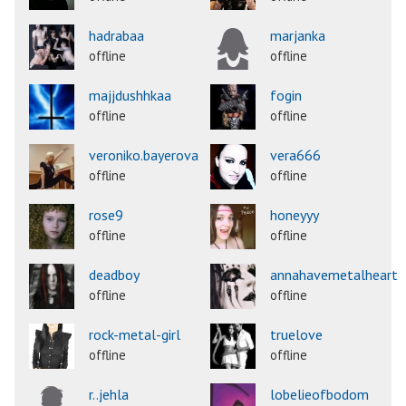
hadrabaa
marjanka
offline
offline
majjdushhkaa
fogin
offline
offline
veroniko.bayerova
vera666
offline
offline
rose9
honeyyy
offline
offline
deadboy
annahavemetalheart
offline
offline
rock-metal-girl
truelove
offline
offline
r..jehla
lobelieofbodom