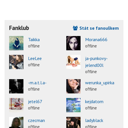
Fanklub
Stát se fanouškem
Taikka
Morana666
offline
offline
LeeLee
ja-punkovy-
offline
jelend00l
offline
-m.a.t.l.a-
werunka_upirka
offline
offline
jetel67
kejdatom
offline
offline
czecman
ladyblack
offline
offline