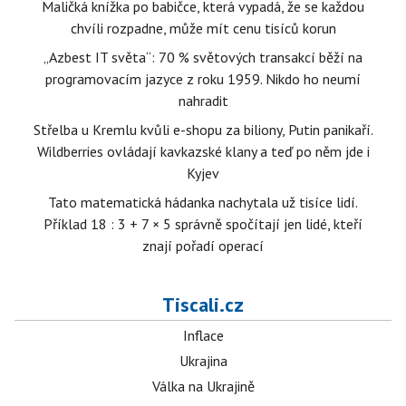
Maličká knížka po babičce, která vypadá, že se každou
chvíli rozpadne, může mít cenu tisíců korun
„Azbest IT světa“: 70 % světových transakcí běží na
programovacím jazyce z roku 1959. Nikdo ho neumí
nahradit
Střelba u Kremlu kvůli e-shopu za biliony, Putin panikaří.
Wildberries ovládají kavkazské klany a teď po něm jde i
Kyjev
Tato matematická hádanka nachytala už tisíce lidí.
Příklad 18 : 3 + 7 × 5 správně spočítají jen lidé, kteří
znají pořadí operací
Tiscali.cz
Inflace
Ukrajina
Válka na Ukrajině