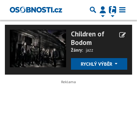
Children of
Bodom
Žánry:
jazz
RYCHLÝ VÝBĚR