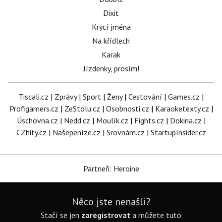
Dixit
Krycí jména
Na křídlech
Karak
Jízdenky, prosím!
Tiscali.cz
|
Zprávy
|
Sport
|
Ženy
|
Cestování
|
Games.cz
|
Profigamers.cz
|
ZeStolu.cz
|
Osobnosti.cz
|
Karaoketexty.cz
|
Úschovna.cz
|
Nedd.cz
|
Moulík.cz
|
Fights.cz
|
Dokina.cz
|
CZhity.cz
|
Našepeníze.cz
|
Srovnám.cz
|
StartupInsider.cz
Partneři: Heroine
Něco jste nenašli?
Stačí se jen
zaregistrovat
a můžete tuto