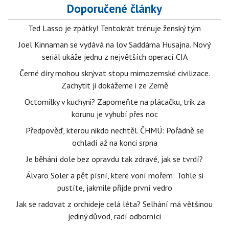
Doporučené články
Ted Lasso je zpátky! Tentokrát trénuje ženský tým
Joel Kinnaman se vydává na lov Saddáma Husajna. Nový
seriál ukáže jednu z největších operací CIA
Černé díry mohou skrývat stopu mimozemské civilizace.
Zachytit ji dokážeme i ze Země
Octomilky v kuchyni? Zapomeňte na plácačku, trik za
korunu je vyhubí přes noc
Předpověď, kterou nikdo nechtěl. ČHMÚ: Pořádně se
ochladí až na konci srpna
Je běhání dole bez opravdu tak zdravé, jak se tvrdí?
Álvaro Soler a pět písní, které voní mořem: Tohle si
pustíte, jakmile přijde první vedro
Jak se radovat z orchideje celá léta? Selhání má většinou
jediný důvod, radí odborníci