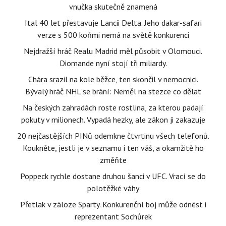
vnučka skutečně znamená
Ital 40 let přestavuje Lancii Delta. Jeho dakar-safari
verze s 500 koňmi nemá na světě konkurenci
Nejdražší hráč Realu Madrid měl působit v Olomouci.
Diomande nyní stojí tři miliardy.
Chára srazil na kole běžce, ten skončil v nemocnici.
Bývalý hráč NHL se brání: Neměl na stezce co dělat
Na českých zahradách roste rostlina, za kterou padají
pokuty v milionech. Vypadá hezky, ale zákon ji zakazuje
20 nejčastějších PINů odemkne čtvrtinu všech telefonů.
Koukněte, jestli je v seznamu i ten váš, a okamžitě ho
změňte
Poppeck rychle dostane druhou šanci v UFC. Vrací se do
polotěžké váhy
Přetlak v záloze Sparty. Konkurenční boj může odnést i
reprezentant Sochůrek