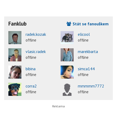
Fanklub
Stát se fanouškem
radek.kozak
elicool
offline
offline
vlasic.radek
marekbarta
offline
offline
bibina
simca144
offline
offline
corra2
mmmmm7772
offline
offline