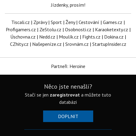
Jízdenky, prosím!
Tiscali.cz
|
Zprávy
|
Sport
|
Ženy
|
Cestování
|
Games.cz
|
Profigamers.cz
|
ZeStolu.cz
|
Osobnosti.cz
|
Karaoketexty.cz
|
Úschovna.cz
|
Nedd.cz
|
Moulík.cz
|
Fights.cz
|
Dokina.cz
|
CZhity.cz
|
Našepeníze.cz
|
Srovnám.cz
|
StartupInsider.cz
Partneři: Heroine
Něco jste nenašli?
Stačí se jen
zaregistrovat
a můžete tuto
databázi
DOPLNIT