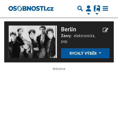
Berlin
Žánry:
elektronická
,
pop
RYCHLÝ VÝBĚR