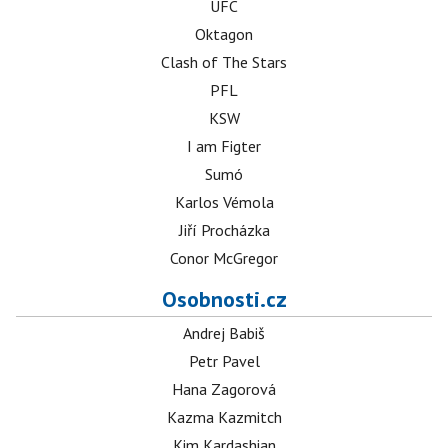
UFC
Oktagon
Clash of The Stars
PFL
KSW
I am Figter
Sumó
Karlos Vémola
Jiří Procházka
Conor McGregor
Osobnosti.cz
Andrej Babiš
Petr Pavel
Hana Zagorová
Kazma Kazmitch
Kim Kardashian