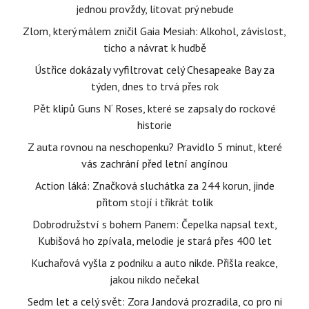
jednou provždy, litovat prý nebude
Zlom, který málem zničil Gaia Mesiah: Alkohol, závislost,
ticho a návrat k hudbě
Ústřice dokázaly vyfiltrovat celý Chesapeake Bay za
týden, dnes to trvá přes rok
Pět klipů Guns N‘ Roses, které se zapsaly do rockové
historie
Z auta rovnou na neschopenku? Pravidlo 5 minut, které
vás zachrání před letní angínou
Action láká: Značková sluchátka za 244 korun, jinde
přitom stojí i třikrát tolik
Dobrodružství s bohem Panem: Čepelka napsal text,
Kubišová ho zpívala, melodie je stará přes 400 let
Kuchařová vyšla z podniku a auto nikde. Přišla reakce,
jakou nikdo nečekal
Sedm let a celý svět: Zora Jandová prozradila, co pro ni