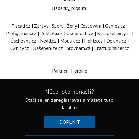
Jízdenky, prosím!
Tiscali.cz
|
Zprávy
|
Sport
|
Ženy
|
Cestování
|
Games.cz
|
Profigamers.cz
|
ZeStolu.cz
|
Osobnosti.cz
|
Karaoketexty.cz
|
Úschovna.cz
|
Nedd.cz
|
Moulík.cz
|
Fights.cz
|
Dokina.cz
|
CZhity.cz
|
Našepeníze.cz
|
Srovnám.cz
|
StartupInsider.cz
Partneři: Heroine
Něco jste nenašli?
Stačí se jen
zaregistrovat
a můžete tuto
databázi
DOPLNIT