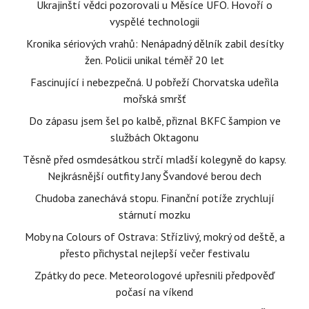
Ukrajinští vědci pozorovali u Měsíce UFO. Hovoří o
vyspělé technologii
Kronika sériových vrahů: Nenápadný dělník zabil desítky
žen. Policii unikal téměř 20 let
Fascinující i nebezpečná. U pobřeží Chorvatska udeřila
mořská smršť
Do zápasu jsem šel po kalbě, přiznal BKFC šampion ve
službách Oktagonu
Těsně před osmdesátkou strčí mladší kolegyně do kapsy.
Nejkrásnější outfity Jany Švandové berou dech
Chudoba zanechává stopu. Finanční potíže zrychlují
stárnutí mozku
Moby na Colours of Ostrava: Střízlivý, mokrý od deště, a
přesto přichystal nejlepší večer festivalu
Zpátky do pece. Meteorologové upřesnili předpověď
počasí na víkend