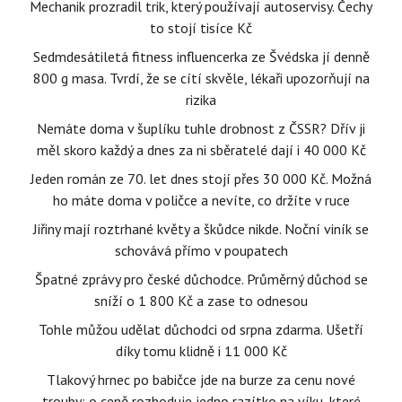
Mechanik prozradil trik, který používají autoservisy. Čechy
to stojí tisíce Kč
Sedmdesátiletá fitness influencerka ze Švédska jí denně
800 g masa. Tvrdí, že se cítí skvěle, lékaři upozorňují na
rizika
Nemáte doma v šuplíku tuhle drobnost z ČSSR? Dřív ji
měl skoro každý a dnes za ni sběratelé dají i 40 000 Kč
Jeden román ze 70. let dnes stojí přes 30 000 Kč. Možná
ho máte doma v poličce a nevíte, co držíte v ruce
Jiřiny mají roztrhané květy a škůdce nikde. Noční viník se
schovává přímo v poupatech
Špatné zprávy pro české důchodce. Průměrný důchod se
sníží o 1 800 Kč a zase to odnesou
Tohle můžou udělat důchodci od srpna zdarma. Ušetří
díky tomu klidně i 11 000 Kč
Tlakový hrnec po babičce jde na burze za cenu nové
trouby: o ceně rozhoduje jedno razítko na víku, které