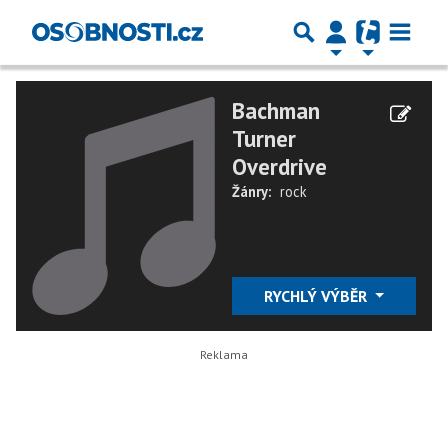
Bachman
Turner
Overdrive
Žánry:
rock
RYCHLÝ VÝBĚR