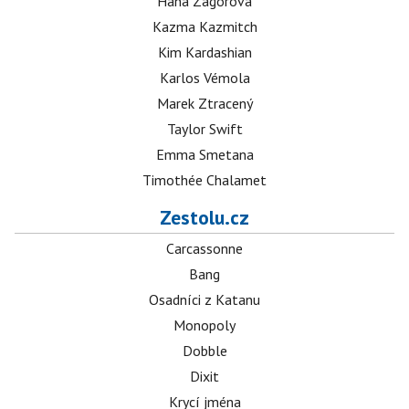
Hana Zagorová
Kazma Kazmitch
Kim Kardashian
Karlos Vémola
Marek Ztracený
Taylor Swift
Emma Smetana
Timothée Chalamet
Zestolu.cz
Carcassonne
Bang
Osadníci z Katanu
Monopoly
Dobble
Dixit
Krycí jména