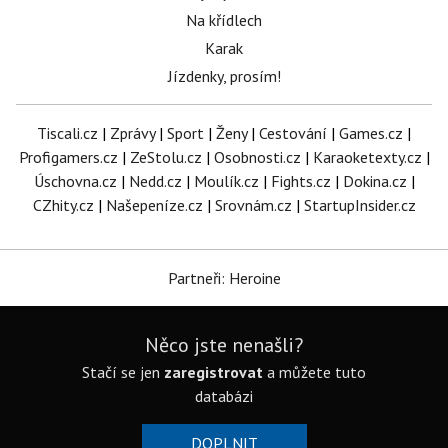
Na křídlech
Karak
Jízdenky, prosím!
Tiscali.cz
|
Zprávy
|
Sport
|
Ženy
|
Cestování
|
Games.cz
|
Profigamers.cz
|
ZeStolu.cz
|
Osobnosti.cz
|
Karaoketexty.cz
|
Úschovna.cz
|
Nedd.cz
|
Moulík.cz
|
Fights.cz
|
Dokina.cz
|
CZhity.cz
|
Našepeníze.cz
|
Srovnám.cz
|
StartupInsider.cz
Partneři: Heroine
Něco jste nenašli?
Stačí se jen
zaregistrovat
a můžete tuto
databázi
DOPLNIT