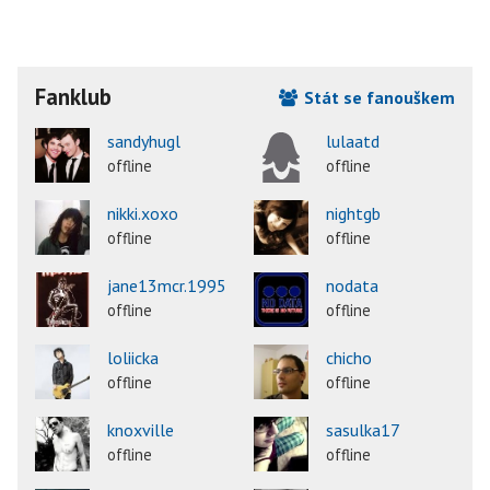
Fanklub
Stát se fanouškem
sandyhugl
lulaatd
offline
offline
nikki.xoxo
nightgb
offline
offline
jane13mcr.1995
nodata
offline
offline
loliicka
chicho
offline
offline
knoxville
sasulka17
offline
offline