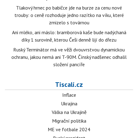
Tlakový hrnec po babičce jde na burze za cenu nové
trouby: o ceně rozhoduje jedno razítko na víku, které
zmizelo s továrnou
Ani mléko, ani máslo: bramborová kaše bude nadýchaná
díky 1 surovině, kterou Češi denně lijí do dřezu
Ruský Terminátor má ve věži dvouvrstvou dynamickou
ochranu, jakou nemá ani T-90M. Čínský nadšenec odhalil
složení pancíře
Tiscali.cz
Inflace
Ukrajina
Válka na Ukrajině
Migrační politika
ME ve fotbale 2024