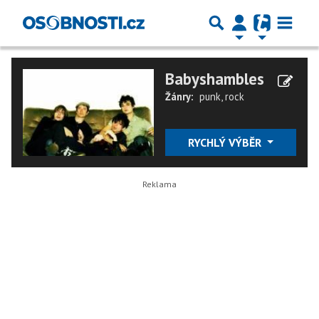
Babyshambles
Žánry:
punk
,
rock
RYCHLÝ VÝBĚR