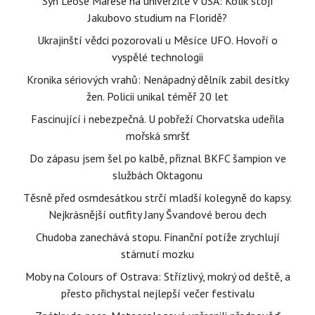
Syn Leoše Mareše na univerzitě v USA: Kolik stojí
Jakubovo studium na Floridě?
Ukrajinští vědci pozorovali u Měsíce UFO. Hovoří o
vyspělé technologii
Kronika sériových vrahů: Nenápadný dělník zabil desítky
žen. Policii unikal téměř 20 let
Fascinující i nebezpečná. U pobřeží Chorvatska udeřila
mořská smršť
Do zápasu jsem šel po kalbě, přiznal BKFC šampion ve
službách Oktagonu
Těsně před osmdesátkou strčí mladší kolegyně do kapsy.
Nejkrásnější outfity Jany Švandové berou dech
Chudoba zanechává stopu. Finanční potíže zrychlují
stárnutí mozku
Moby na Colours of Ostrava: Střízlivý, mokrý od deště, a
přesto přichystal nejlepší večer festivalu