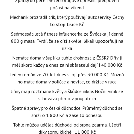
Zpátky do pece. Meteorologové upřesnili předpověď
počasí na víkend
Mechanik prozradil trik, který používají autoservisy. Čechy
to stojí tisíce Kč
Sedmdesátiletá fitness influencerka ze Švédska jí denně
800 g masa. Tvrdí, že se cítí skvěle, lékaři upozorňují na
rizika
Nemáte doma v šuplíku tuhle drobnost z ČSSR? Dřív ji
měl skoro každý a dnes za ni sběratelé dají i 40 000 Kč
Jeden román ze 70. let dnes stojí přes 30 000 Kč. Možná
ho máte doma v poličce a nevíte, co držíte v ruce
Jiřiny mají roztrhané květy a škůdce nikde. Noční viník se
schovává přímo v poupatech
Špatné zprávy pro české důchodce. Průměrný důchod se
sníží o 1 800 Kč a zase to odnesou
Tohle můžou udělat důchodci od srpna zdarma. Ušetří
díky tomu klidně i 11 000 Kč