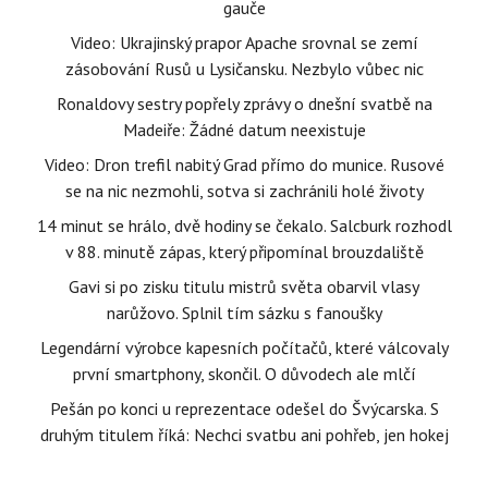
gauče
Video: Ukrajinský prapor Apache srovnal se zemí
zásobování Rusů u Lysičansku. Nezbylo vůbec nic
Ronaldovy sestry popřely zprávy o dnešní svatbě na
Madeiře: Žádné datum neexistuje
Video: Dron trefil nabitý Grad přímo do munice. Rusové
se na nic nezmohli, sotva si zachránili holé životy
14 minut se hrálo, dvě hodiny se čekalo. Salcburk rozhodl
v 88. minutě zápas, který připomínal brouzdaliště
Gavi si po zisku titulu mistrů světa obarvil vlasy
narůžovo. Splnil tím sázku s fanoušky
Legendární výrobce kapesních počítačů, které válcovaly
první smartphony, skončil. O důvodech ale mlčí
Pešán po konci u reprezentace odešel do Švýcarska. S
druhým titulem říká: Nechci svatbu ani pohřeb, jen hokej