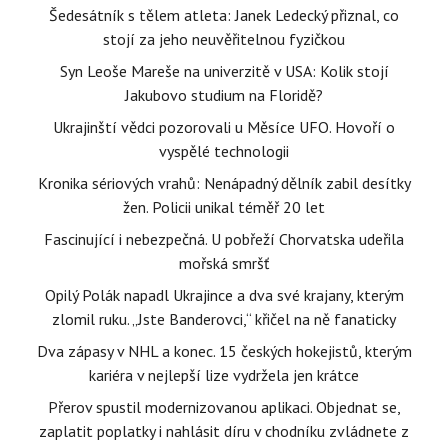
Šedesátník s tělem atleta: Janek Ledecký přiznal, co
stojí za jeho neuvěřitelnou fyzičkou
Syn Leoše Mareše na univerzitě v USA: Kolik stojí
Jakubovo studium na Floridě?
Ukrajinští vědci pozorovali u Měsíce UFO. Hovoří o
vyspělé technologii
Kronika sériových vrahů: Nenápadný dělník zabil desítky
žen. Policii unikal téměř 20 let
Fascinující i nebezpečná. U pobřeží Chorvatska udeřila
mořská smršť
Opilý Polák napadl Ukrajince a dva své krajany, kterým
zlomil ruku. „Jste Banderovci,“ křičel na ně fanaticky
Dva zápasy v NHL a konec. 15 českých hokejistů, kterým
kariéra v nejlepší lize vydržela jen krátce
Přerov spustil modernizovanou aplikaci. Objednat se,
zaplatit poplatky i nahlásit díru v chodníku zvládnete z