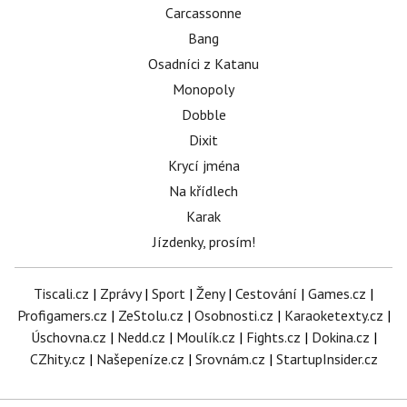
Carcassonne
Bang
Osadníci z Katanu
Monopoly
Dobble
Dixit
Krycí jména
Na křídlech
Karak
Jízdenky, prosím!
Tiscali.cz
|
Zprávy
|
Sport
|
Ženy
|
Cestování
|
Games.cz
|
Profigamers.cz
|
ZeStolu.cz
|
Osobnosti.cz
|
Karaoketexty.cz
|
Úschovna.cz
|
Nedd.cz
|
Moulík.cz
|
Fights.cz
|
Dokina.cz
|
CZhity.cz
|
Našepeníze.cz
|
Srovnám.cz
|
StartupInsider.cz