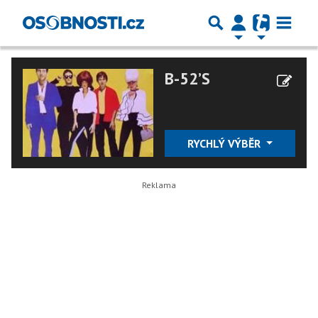
B-52’S
RYCHLÝ VÝBĚR