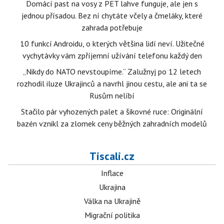
Domácí past na vosy z PET lahve funguje, ale jen s
jednou přísadou. Bez ní chytáte včely a čmeláky, které
zahrada potřebuje
10 funkcí Androidu, o kterých většina lidí neví. Užitečné
vychytávky vám zpříjemní užívání telefonu každý den
„Nikdy do NATO nevstoupíme.“ Zalužnyj po 12 letech
rozhodil iluze Ukrajinců a navrhl jinou cestu, ale ani ta se
Rusům nelíbí
Stačilo pár vyhozených palet a šikovné ruce: Originální
bazén vznikl za zlomek ceny běžných zahradních modelů
Tiscali.cz
Inflace
Ukrajina
Válka na Ukrajině
Migrační politika