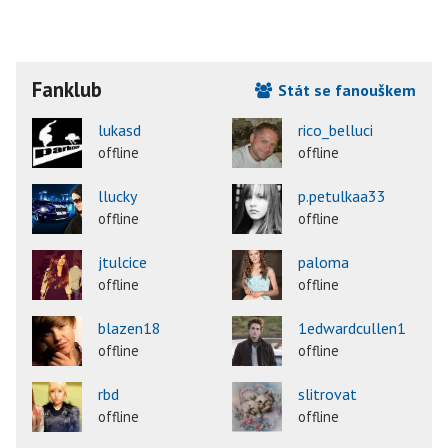
Fanklub
Stát se fanouškem
lukasd
rico_belluci
offline
offline
llucky
p.petulkaa33
offline
offline
jtulcice
paloma
offline
offline
blazen18
1edwardcullen1
offline
offline
rbd
slitrovat
offline
offline