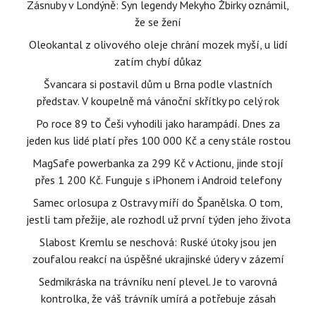
Zásnuby v Londýně: Syn legendy Mekyho Žbirky oznámil,
že se žení
Oleokantal z olivového oleje chrání mozek myší, u lidí
zatím chybí důkaz
Švancara si postavil dům u Brna podle vlastních
představ. V koupelně má vánoční skřítky po celý rok
Po roce 89 to Češi vyhodili jako harampádí. Dnes za
jeden kus lidé platí přes 100 000 Kč a ceny stále rostou
MagSafe powerbanka za 299 Kč v Actionu, jinde stojí
přes 1 200 Kč. Funguje s iPhonem i Android telefony
Samec orlosupa z Ostravy míří do Španělska. O tom,
jestli tam přežije, ale rozhodl už první týden jeho života
Slabost Kremlu se neschová: Ruské útoky jsou jen
zoufalou reakcí na úspěšné ukrajinské údery v zázemí
Sedmikráska na trávníku není plevel. Je to varovná
kontrolka, že váš trávník umírá a potřebuje zásah