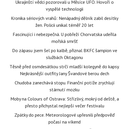
Ukrajinští vědci pozorovali u Měsíce UFO. Hovoří o
vyspělé technologii
Kronika sériových vrahů: Nenápadný dělník zabil desítky
žen. Policii unikal téměř 20 let
Fascinující i nebezpečná. U pobřeží Chorvatska udeřila
mořská smršť
Do zápasu jsem šel po kalbě, přiznal BKFC šampion ve
službách Oktagonu
Těsně před osmdesátkou strčí mladší kolegyně do kapsy.
Nejkrásnější outfity Jany Švandové berou dech
Chudoba zanechává stopu. Finanční potíže zrychlují
stárnutí mozku
Moby na Colours of Ostrava: Střízlivý, mokrý od deště, a
přesto přichystal nejlepší večer festivalu
Zpátky do pece. Meteorologové upřesnili předpověď
počasí na víkend