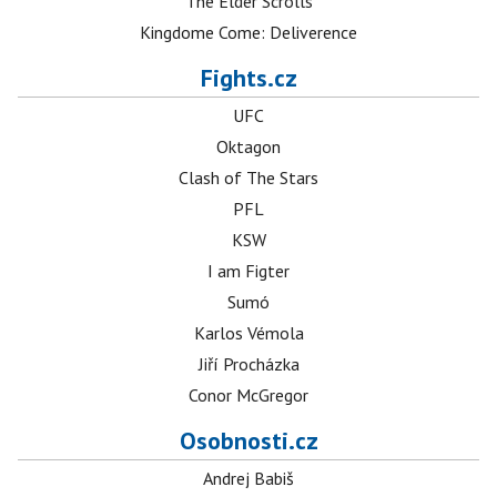
The Elder Scrolls
Kingdome Come: Deliverence
Fights.cz
UFC
Oktagon
Clash of The Stars
PFL
KSW
I am Figter
Sumó
Karlos Vémola
Jiří Procházka
Conor McGregor
Osobnosti.cz
Andrej Babiš