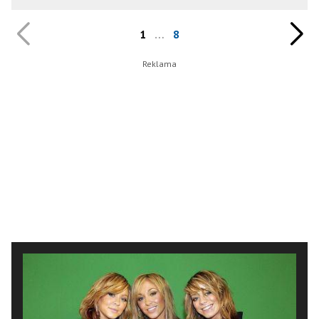
1
…
8