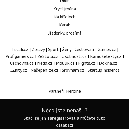
Dixit
Krycí jména
Na křídlech
Karak
Jízdenky, prosím!
Tiscali.cz
|
Zprávy
|
Sport
|
Ženy
|
Cestování
|
Games.cz
|
Profigamers.cz
|
ZeStolu.cz
|
Osobnosti.cz
|
Karaoketexty.cz
|
Úschovna.cz
|
Nedd.cz
|
Moulík.cz
|
Fights.cz
|
Dokina.cz
|
CZhity.cz
|
Našepeníze.cz
|
Srovnám.cz
|
StartupInsider.cz
Partneři: Heroine
Něco jste nenašli?
Stačí se jen
zaregistrovat
a můžete tuto
databázi