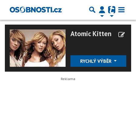
Atomic Kitten
RYCHLÝ VÝBĚR