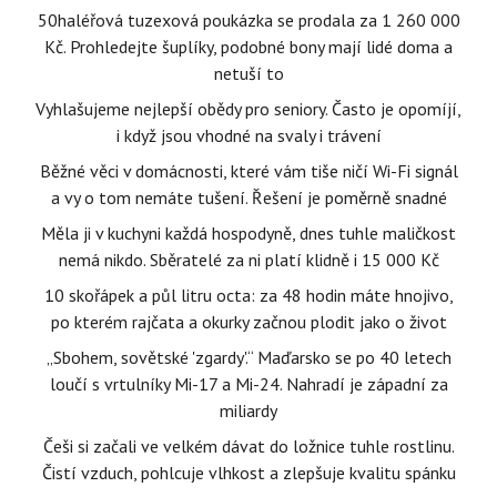
50haléřová tuzexová poukázka se prodala za 1 260 000
Kč. Prohledejte šuplíky, podobné bony mají lidé doma a
netuší to
Vyhlašujeme nejlepší obědy pro seniory. Často je opomíjí,
i když jsou vhodné na svaly i trávení
Běžné věci v domácnosti, které vám tiše ničí Wi-Fi signál
a vy o tom nemáte tušení. Řešení je poměrně snadné
Měla ji v kuchyni každá hospodyně, dnes tuhle maličkost
nemá nikdo. Sběratelé za ni platí klidně i 15 000 Kč
10 skořápek a půl litru octa: za 48 hodin máte hnojivo,
po kterém rajčata a okurky začnou plodit jako o život
„Sbohem, sovětské 'zgardy'.“ Maďarsko se po 40 letech
loučí s vrtulníky Mi-17 a Mi-24. Nahradí je západní za
miliardy
Češi si začali ve velkém dávat do ložnice tuhle rostlinu.
Čistí vzduch, pohlcuje vlhkost a zlepšuje kvalitu spánku