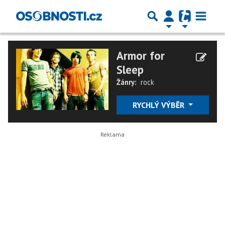
Armor for
Sleep
Žánry:
rock
RYCHLÝ VÝBĚR