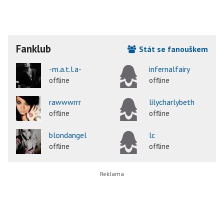
Fanklub
Stát se fanouškem
-m.a.t.l.a-
infernalfairy
offline
offline
rawwwrrr
lilycharlybeth
offline
offline
blondangel
lc
offline
offline