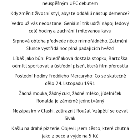
neúspěšným UFC debutem
Kdy změnit životní styl, abyste oddálili nástup demence?
Vedro už vás nedostane: Geniální trik udrží nápoj ledový
celé hodiny a zachrání i milovanou kávu
Srpnová obloha předvede něco mimořádného. Zatmění
Slunce vystřídá noc plná padajících hvězd
Líbáš jako bůh: Poledňáková dostala stopku, Bartoška
odmítl sportovat a ústřední píseň, která film přerostla
Poslední hodiny Freddieho Mercuryho: Co se skutečně
dělo 24. listopadu 1991
Žádná mouka, žádný cukr, žádné mléko, jídelníček
Ronalda je záměrně jednotvárný
Nezápasím v Clashi, zdůraznil Roušal. Vzápětí se ozval
Sivák
Kašlu na drahé pizzerie. Objevil jsem těsto, které chutná
jako z pece a vyjde na 5 Kč