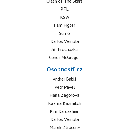
Clash of The Stars
PFL
KSW
I am Figter
Sumó
Karlos Vémola
Jiří Procházka
Conor McGregor
Osobnosti.cz
Andrej Babiš
Petr Pavel
Hana Zagorová
Kazma Kazmitch
Kim Kardashian
Karlos Vémola
Marek Ztracený