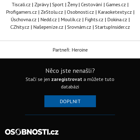
Tiscali.cz
|
Zprávy
|
Sport
|
Ženy
|
Cestování
|
Games.cz
|
Profigamers.cz
|
ZeStolu.cz
|
Osobnosti.cz
|
Karaoketexty.cz
|
Úschovna.cz
|
Nedd.cz
|
Moulík.cz
|
Fights.cz
|
Dokina.cz
|
CZhity.cz
|
Našepeníze.cz
|
Srovnám.cz
|
StartupInsider.cz
Partneři: Heroine
Něco jste nenašli?
Stačí se jen
zaregistrovat
a můžete tuto
databázi
DOPLNIT