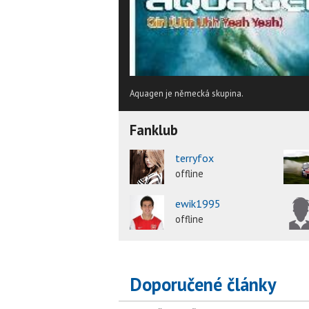
Aquagen je německá skupina.
Fanklub
terryfox
offline
ewik1995
offline
Doporučené články