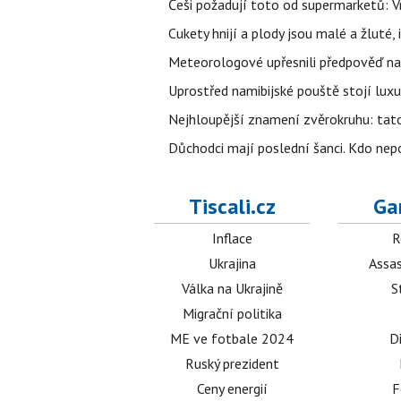
Češi požadují toto od supermarketů: 
Cukety hnijí a plody jsou malé a žluté, 
Meteorologové upřesnili předpověď na 
Uprostřed namibijské pouště stojí luxu
Nejhloupější znamení zvěrokruhu: tat
Důchodci mají poslední šanci. Kdo nep
Tiscali.cz
Ga
Inflace
R
Ukrajina
Assas
Válka na Ukrajině
S
Migrační politika
ME ve fotbale 2024
D
Ruský prezident
Ceny energií
F