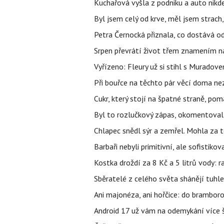
Kuchařová vyšla z podniku a auto nikde.
Byl jsem celý od krve, měl jsem strach
Petra Černocká přiznala, co dostává o
Srpen převrátí život třem znamením na
Vyřízeno: Fleury už si stihl s Murado
Při bouřce na těchto pár věcí doma ne
Cukr, který stojí na špatné straně, pom
Byl to rozlučkový zápas, okomentova
Chlapec snědl sýr a zemřel. Mohla za t
Barbaři nebyli primitivní, ale sofistikov
Kostka droždí za 8 Kč a 5 litrů vody: ra
Sběratelé z celého světa shánějí tuhle 
Ani majonéza, ani hořčice: do brambor
Android 17 už vám na odemykání více ša