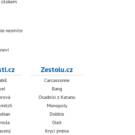
d útokem
 ale nesmíte
 neví
ti.cz
Zestolu.cz
abiš
Carcassonne
vel
Bang
orová
Osadníci z Katanu
mitch
Monopoly
shian
Dobble
émola
Dixit
acený
Krycí jména