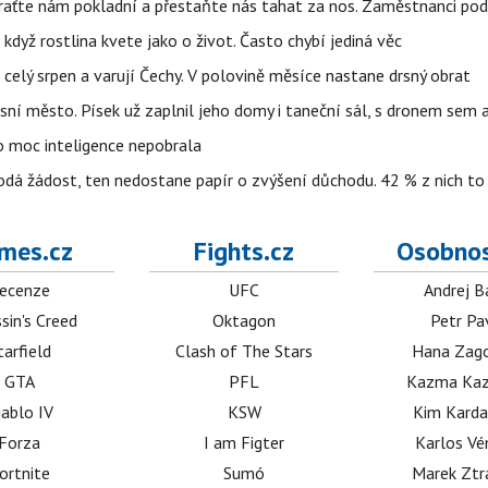
Vraťte nám pokladní a přestaňte nás tahat za nos. Zaměstnanci po
i když rostlina kvete jako o život. Často chybí jediná věc
celý srpen a varují Čechy. V polovině měsíce nastane drsný obrat
sní město. Písek už zaplnil jeho domy i taneční sál, s dronem sem
o moc inteligence nepobrala
odá žádost, ten nedostane papír o zvýšení důchodu. 42 % z nich to
mes.cz
Fights.cz
Osobnos
ecenze
UFC
Andrej B
sin's Creed
Oktagon
Petr Pa
tarfield
Clash of The Stars
Hana Zag
GTA
PFL
Kazma Kaz
iablo IV
KSW
Kim Karda
Forza
I am Figter
Karlos V
ortnite
Sumó
Marek Ztr