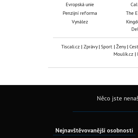
Evropská unie
Cal
Penzijní reforma
The E
Vynález
King
Del
Tiscali.cz
|
Zprávy
|
Sport
|
Ženy
|
Ces
Moulík.cz
|
Něco jste nenaš
Nejnavštěvovanější osobnosti