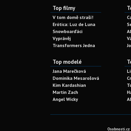
Top filmy
T
V tom domě straší!
C
Erótica: Luz de Luna
S
Snowboarďáci
A
Vyprávěj
V
Transformers Jedna
J
Top modelé
T
Jana Marečková
L
Dominika Mesarošová
C
Kim Kardashian
T
Martin Zach
H
Angel Wicky
A
Osobnosti.cz