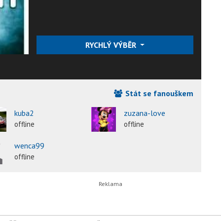
RYCHLÝ VÝBĚR
Stát se fanouškem
kuba2
zuzana-love
offline
offline
wenca99
offline