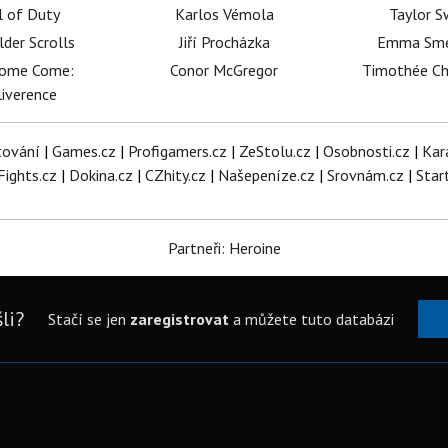
l of Duty
Karlos Vémola
Taylor S
lder Scrolls
Jiří Procházka
Emma Sm
dome Come:
Conor McGregor
Timothée C
iverence
tování
|
Games.cz
|
Profigamers.cz
|
ZeStolu.cz
|
Osobnosti.cz
|
Kar
Fights.cz
|
Dokina.cz
|
CZhity.cz
|
Našepeníze.cz
|
Srovnám.cz
|
Star
Partneři: Heroine
li?
Stačí se jen
zaregistrovat
a můžete tuto databázi