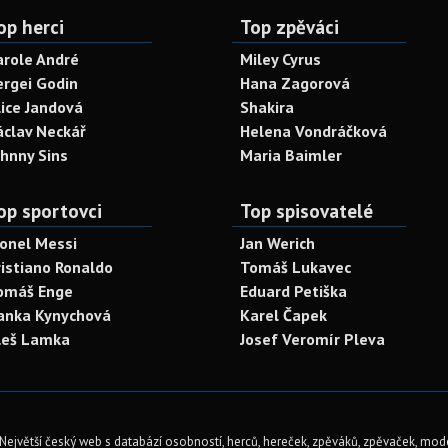
op herci
Top zpěváci
arole André
Miley Cyrus
ergei Godin
Hana Zagorová
lice Jandová
Shakira
áclav Neckář
Helena Vondráčková
ohnny Sins
Maria Baimler
op sportovci
Top spisovatelé
ionel Messi
Jan Werich
ristiano Ronaldo
Tomáš Lukavec
omáš Enge
Eduard Petiška
anka Kynychová
Karel Čapek
leš Lamka
Josef Veromír Pleva
Největší český web s databází osobností, herců, hereček, zpěváků, zpěvaček, mod