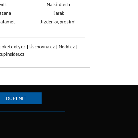
wift
Na křídlech
etana
Karak
halamet
Jízdenky, prosím!
aoketexty.cz
|
Úschovna.cz
|
Nedd.cz
|
tupInsider.cz
DOPLNIT