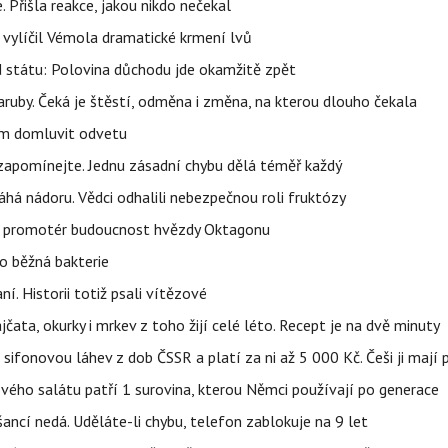
 Přišla reakce, jakou nikdo nečekal
, vylíčil Vémola dramatické krmení lvů
d státu: Polovina důchodu jde okamžitě zpět
ruby. Čeká je štěstí, odměna i změna, na kterou dlouho čekala
vem domluvit odvetu
zapomínejte. Jednu zásadní chybu dělá téměř každý
áhá nádoru. Vědci odhalili nebezpečnou roli fruktózy
l promotér budoucnost hvězdy Oktagonu
o běžná bakterie
aní. Historii totiž psali vítězové
jčata, okurky i mrkev z toho žijí celé léto. Recept je na dvě minuty
sifonovou láhev z dob ČSSR a platí za ni až 5 000 Kč. Češi ji mají 
ového salátu patří 1 surovina, kterou Němci používají po generace
ncí nedá. Uděláte-li chybu, telefon zablokuje na 9 let