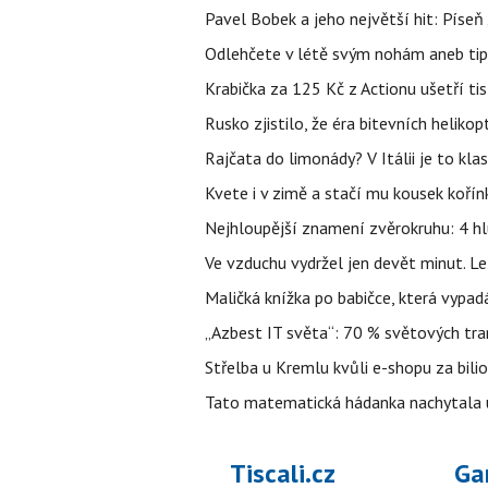
Pavel Bobek a jeho největší hit: Pís
Odlehčete v létě svým nohám aneb tip
Krabička za 125 Kč z Actionu ušetří tis
Rusko zjistilo, že éra bitevních helikopt
Rajčata do limonády? V Itálii je to klas
Kvete i v zimě a stačí mu kousek kořín
Nejhloupější znamení zvěrokruhu: 4 hl
Ve vzduchu vydržel jen devět minut. L
Maličká knížka po babičce, která vypad
„Azbest IT světa“: 70 % světových tra
Střelba u Kremlu kvůli e-shopu za bilio
Tato matematická hádanka nachytala už t
Tiscali.cz
Ga