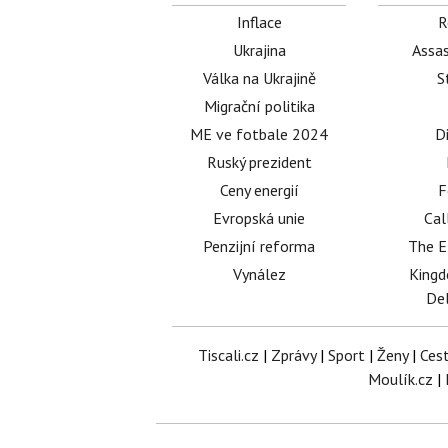
Inflace
R
Ukrajina
Assas
Válka na Ukrajině
S
Migrační politika
ME ve fotbale 2024
D
Ruský prezident
Ceny energií
F
Evropská unie
Cal
Penzijní reforma
The E
Vynález
King
Del
Tiscali.cz
|
Zprávy
|
Sport
|
Ženy
|
Ces
Moulík.cz
|