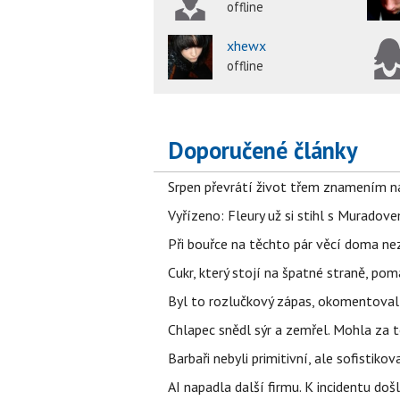
offline
xhewx
offline
Doporučené články
Srpen převrátí život třem znamením na
Vyřízeno: Fleury už si stihl s Murado
Při bouřce na těchto pár věcí doma ne
Cukr, který stojí na špatné straně, pom
Byl to rozlučkový zápas, okomentova
Chlapec snědl sýr a zemřel. Mohla za t
Barbaři nebyli primitivní, ale sofistikov
AI napadla další firmu. K incidentu doš