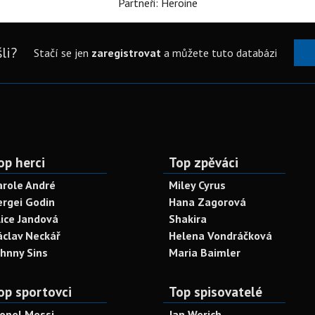
Partneři: Heroine
li?
Stačí se jen
zaregistrovat
a můžete tuto databázi
op herci
Top zpěváci
arole André
Miley Cyrus
ergei Godin
Hana Zagorová
lice Jandová
Shakira
áclav Neckář
Helena Vondráčková
ohnny Sins
Maria Baimler
op sportovci
Top spisovatelé
ionel Messi
Jan Werich