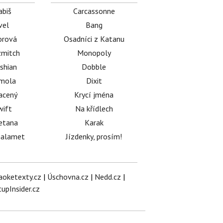
abiš
Carcassonne
vel
Bang
orová
Osadníci z Katanu
mitch
Monopoly
shian
Dobble
émola
Dixit
acený
Krycí jména
wift
Na křídlech
etana
Karak
halamet
Jízdenky, prosím!
aoketexty.cz
|
Úschovna.cz
|
Nedd.cz
|
tupInsider.cz