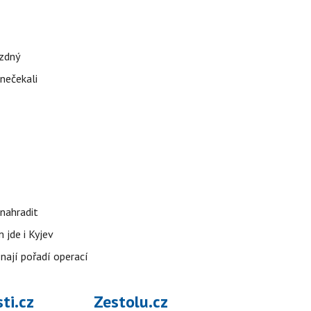
ázdný
 nečekali
nahradit
 jde i Kyjev
znají pořadí operací
ti.cz
Zestolu.cz