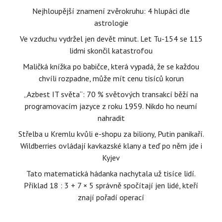
Nejhloupější znamení zvěrokruhu: 4 hlupáci dle
astrologie
Ve vzduchu vydržel jen devět minut. Let Tu-154 se 115
lidmi skončil katastrofou
Maličká knížka po babičce, která vypadá, že se každou
chvíli rozpadne, může mít cenu tisíců korun
„Azbest IT světa“: 70 % světových transakcí běží na
programovacím jazyce z roku 1959. Nikdo ho neumí
nahradit
Střelba u Kremlu kvůli e-shopu za biliony, Putin panikaří.
Wildberries ovládají kavkazské klany a teď po něm jde i
Kyjev
Tato matematická hádanka nachytala už tisíce lidí.
Příklad 18 : 3 + 7 × 5 správně spočítají jen lidé, kteří
znají pořadí operací