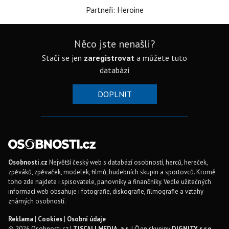
Partneři: Heroine
Něco jste nenašli?
Stačí se jen
zaregistrovat
a můžete tuto
databázi
DOPLNIT
Osobnosti.cz
Největší český web s databází osobností, herců, hereček,
zpěváků, zpěvaček, modelek, filmů, hudebních skupin a sportovců. Kromě
toho zde najdete i spisovatele, panovníky a finančníky. Vedle užitečných
informací web obsahuje i fotografie, diskografie, filmografie a vztahy
známých osobností.
Reklama
|
Cookies
|
Osobní údaje
© 2026 Osobnosti.cz |
TISCALI MEDIA, a.s.
| Člen skupiny
DIGNITY, s.r.o.