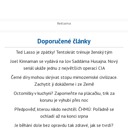
Doporučené články
Ted Lasso je zpátky! Tentokrát trénuje ženský tým
Joel Kinnaman se vydává na lov Saddáma Husajna. Nový
seriál ukáže jednu z největších operací CIA
Černé díry mohou skrývat stopu mimozemské civilizace.
Zachytit ji dokážeme i ze Země
Octomilky v kuchyni? Zapomeňte na plácačku, trik za
korunu je vyhubí přes noc
Předpověď, kterou nikdo nechtěl. ČHMÚ: Pořádně se
ochladí až na konci srpna
Je běhání dole bez opravdu tak zdravé, jak se tvrdí?