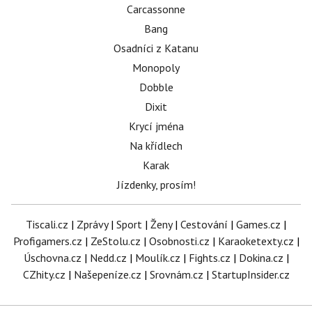
Carcassonne
Bang
Osadníci z Katanu
Monopoly
Dobble
Dixit
Krycí jména
Na křídlech
Karak
Jízdenky, prosím!
Tiscali.cz
|
Zprávy
|
Sport
|
Ženy
|
Cestování
|
Games.cz
|
Profigamers.cz
|
ZeStolu.cz
|
Osobnosti.cz
|
Karaoketexty.cz
|
Úschovna.cz
|
Nedd.cz
|
Moulík.cz
|
Fights.cz
|
Dokina.cz
|
CZhity.cz
|
Našepeníze.cz
|
Srovnám.cz
|
StartupInsider.cz