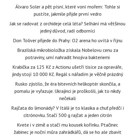
Álvaro Soler a pět písní, které voní mořem: Tohle si
pustíte, jakmile přijde první vedro
Jak se radovat z orchideje celá léta? Selhání má většinou
jediný důvod, radí odborníci
Don Toliver přijede do Prahy: O2 arena ho uvítá v říjnu
Brazilská mikrobioložka získala Nobelovu cenu za
potraviny, umí nahradit hnojiva bakteriemi
Krabička za 125 Kč z Actionu ušetří tisíce za opraváře,
jindy stojí 10 000 Kč. Regál s nářadím je věčně prázdný
Rusko zjistilo, že éra bitevních helikoptér skončila, a
pomalu je vyřazuje. Ukrajinci je proškolili, jak to nikdy
nečekali
Rajčata do limonády? V Itálii je to klasika a chuť předčí i
citrónovku. Stačí 500 g rajčat a jeden citrón
Kvete i v zimě a stačí mu kousek kořínku. Ptačinec
žabinec je noční můra zahrádkářů, dá se ho ale zbavit