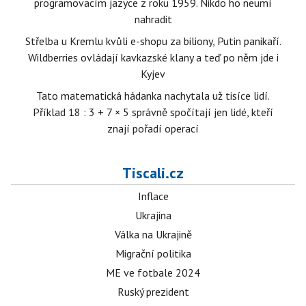
programovacím jazyce z roku 1959. Nikdo ho neumí
nahradit
Střelba u Kremlu kvůli e-shopu za biliony, Putin panikaří.
Wildberries ovládají kavkazské klany a teď po něm jde i
Kyjev
Tato matematická hádanka nachytala už tisíce lidí.
Příklad 18 : 3 + 7 × 5 správně spočítají jen lidé, kteří
znají pořadí operací
Tiscali.cz
Inflace
Ukrajina
Válka na Ukrajině
Migrační politika
ME ve fotbale 2024
Ruský prezident