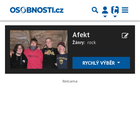
Afekt
Žánry:
rock
RYCHLÝ VÝBĚR