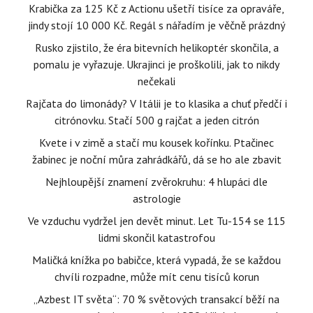
Krabička za 125 Kč z Actionu ušetří tisíce za opraváře,
jindy stojí 10 000 Kč. Regál s nářadím je věčně prázdný
Rusko zjistilo, že éra bitevních helikoptér skončila, a
pomalu je vyřazuje. Ukrajinci je proškolili, jak to nikdy
nečekali
Rajčata do limonády? V Itálii je to klasika a chuť předčí i
citrónovku. Stačí 500 g rajčat a jeden citrón
Kvete i v zimě a stačí mu kousek kořínku. Ptačinec
žabinec je noční můra zahrádkářů, dá se ho ale zbavit
Nejhloupější znamení zvěrokruhu: 4 hlupáci dle
astrologie
Ve vzduchu vydržel jen devět minut. Let Tu-154 se 115
lidmi skončil katastrofou
Maličká knížka po babičce, která vypadá, že se každou
chvíli rozpadne, může mít cenu tisíců korun
„Azbest IT světa“: 70 % světových transakcí běží na