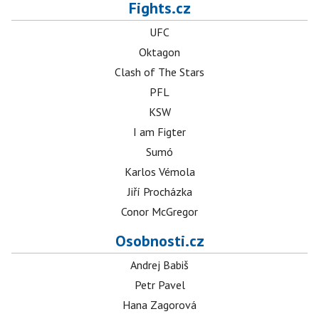
Fights.cz
UFC
Oktagon
Clash of The Stars
PFL
KSW
I am Figter
Sumó
Karlos Vémola
Jiří Procházka
Conor McGregor
Osobnosti.cz
Andrej Babiš
Petr Pavel
Hana Zagorová