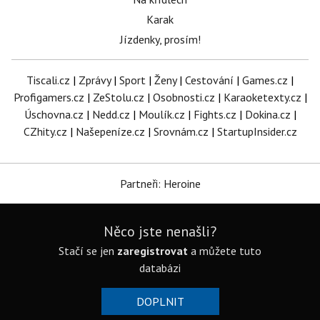
Karak
Jízdenky, prosím!
Tiscali.cz
|
Zprávy
|
Sport
|
Ženy
|
Cestování
|
Games.cz
|
Profigamers.cz
|
ZeStolu.cz
|
Osobnosti.cz
|
Karaoketexty.cz
|
Úschovna.cz
|
Nedd.cz
|
Moulík.cz
|
Fights.cz
|
Dokina.cz
|
CZhity.cz
|
Našepeníze.cz
|
Srovnám.cz
|
StartupInsider.cz
Partneři: Heroine
Něco jste nenašli?
Stačí se jen
zaregistrovat
a můžete tuto
databázi
DOPLNIT