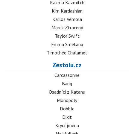
Kazma Kazmitch
Kim Kardashian
Karlos Vémola
Marek Ztracený
Taylor Swift
Emma Smetana
Timothée Chalamet
Zestolu.cz
Carcassonne
Bang
Osadníci z Katanu
Monopoly
Dobble
Dixit
Krycí jména
Na křídlech