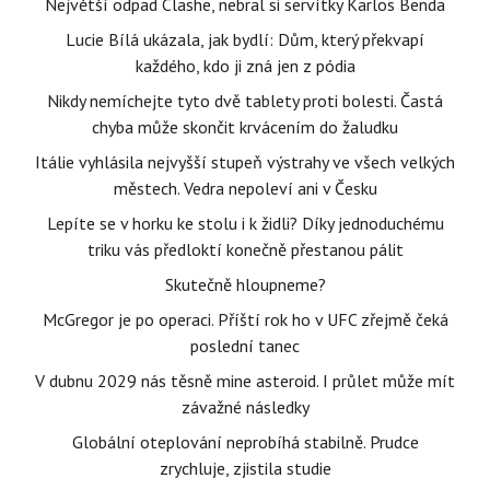
Největší odpad Clashe, nebral si servítky Karlos Benda
Lucie Bílá ukázala, jak bydlí: Dům, který překvapí
každého, kdo ji zná jen z pódia
Nikdy nemíchejte tyto dvě tablety proti bolesti. Častá
chyba může skončit krvácením do žaludku
Itálie vyhlásila nejvyšší stupeň výstrahy ve všech velkých
městech. Vedra nepoleví ani v Česku
Lepíte se v horku ke stolu i k židli? Díky jednoduchému
triku vás předloktí konečně přestanou pálit
Skutečně hloupneme?
McGregor je po operaci. Příští rok ho v UFC zřejmě čeká
poslední tanec
V dubnu 2029 nás těsně mine asteroid. I průlet může mít
závažné následky
Globální oteplování neprobíhá stabilně. Prudce
zrychluje, zjistila studie