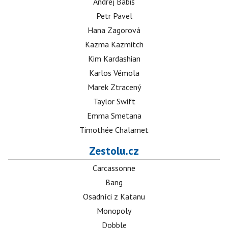
Andrej Babiš
Petr Pavel
Hana Zagorová
Kazma Kazmitch
Kim Kardashian
Karlos Vémola
Marek Ztracený
Taylor Swift
Emma Smetana
Timothée Chalamet
Zestolu.cz
Carcassonne
Bang
Osadníci z Katanu
Monopoly
Dobble