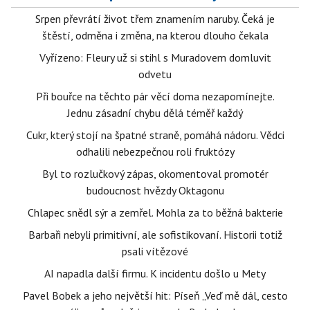
Srpen převrátí život třem znamením naruby. Čeká je
štěstí, odměna i změna, na kterou dlouho čekala
Vyřízeno: Fleury už si stihl s Muradovem domluvit
odvetu
Při bouřce na těchto pár věcí doma nezapomínejte.
Jednu zásadní chybu dělá téměř každý
Cukr, který stojí na špatné straně, pomáhá nádoru. Vědci
odhalili nebezpečnou roli fruktózy
Byl to rozlučkový zápas, okomentoval promotér
budoucnost hvězdy Oktagonu
Chlapec snědl sýr a zemřel. Mohla za to běžná bakterie
Barbaři nebyli primitivní, ale sofistikovaní. Historii totiž
psali vítězové
AI napadla další firmu. K incidentu došlo u Mety
Pavel Bobek a jeho největší hit: Píseň „Veď mě dál, cesto