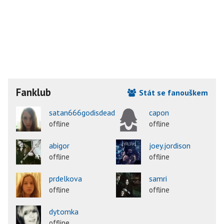
Fanklub
Stát se fanouškem
satan666godisdead
capon
offline
offline
abigor
joey.jordison
offline
offline
prdelkova
samri
offline
offline
dytomka
offline