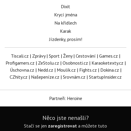
Dixit
Krycí jména
Na křídlech
Karak
Jízdenky, prosím!
Tiscali.cz
|
Zprávy
|
Sport
|
Ženy
|
Cestování
|
Games.cz
|
Profigamers.cz
|
ZeStolu.cz
|
Osobnosti.cz
|
Karaoketexty.cz
|
Úschovna.cz
|
Nedd.cz
|
Moulík.cz
|
Fights.cz
|
Dokina.cz
|
CZhity.cz
|
Našepeníze.cz
|
Srovnám.cz
|
StartupInsider.cz
Partneři: Heroine
Něco jste nenašli?
Stačí se jen
zaregistrovat
a můžete tuto