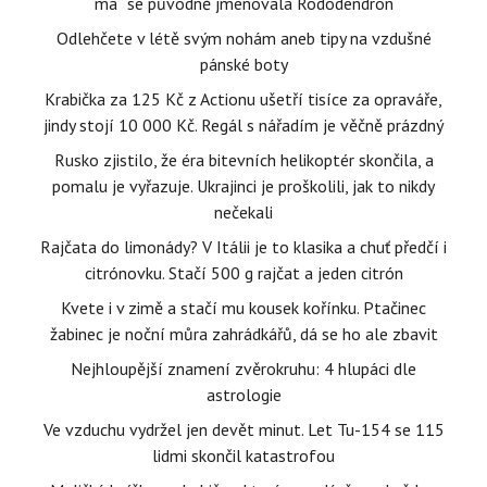
má“ se původně jmenovala Rododendron
Odlehčete v létě svým nohám aneb tipy na vzdušné
pánské boty
Krabička za 125 Kč z Actionu ušetří tisíce za opraváře,
jindy stojí 10 000 Kč. Regál s nářadím je věčně prázdný
Rusko zjistilo, že éra bitevních helikoptér skončila, a
pomalu je vyřazuje. Ukrajinci je proškolili, jak to nikdy
nečekali
Rajčata do limonády? V Itálii je to klasika a chuť předčí i
citrónovku. Stačí 500 g rajčat a jeden citrón
Kvete i v zimě a stačí mu kousek kořínku. Ptačinec
žabinec je noční můra zahrádkářů, dá se ho ale zbavit
Nejhloupější znamení zvěrokruhu: 4 hlupáci dle
astrologie
Ve vzduchu vydržel jen devět minut. Let Tu-154 se 115
lidmi skončil katastrofou