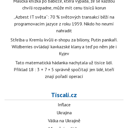
Maličká knížka po babičce, která vypadá, že se každou
chvíli rozpadne, může mít cenu tisíců korun
„Azbest IT světa“: 70 % světových transakcí běží na
programovacím jazyce z roku 1959. Nikdo ho neumí
nahradit
Střelba u Kremlu kvůli e-shopu za biliony, Putin panikaří.
Wildberries ovládají kavkazské klany a teď po něm jde i
Kyjev
Tato matematická hádanka nachytala už tisíce lidí.
Příklad 18 : 3 + 7 × 5 správně spočítají jen lidé, kteří
znají pořadí operací
Tiscali.cz
Inflace
Ukrajina
Válka na Ukrajině