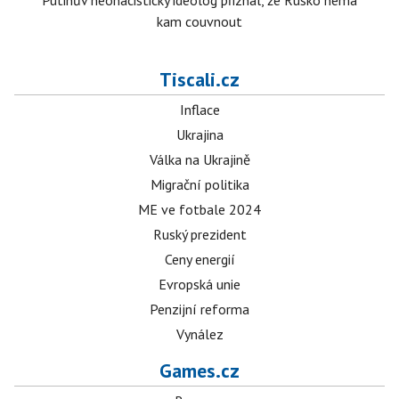
Putinův neonacistický ideolog přiznal, že Rusko nemá
kam couvnout
Tiscali.cz
Inflace
Ukrajina
Válka na Ukrajině
Migrační politika
ME ve fotbale 2024
Ruský prezident
Ceny energií
Evropská unie
Penzijní reforma
Vynález
Games.cz