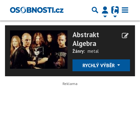
Abstrakt
Algebra
Žánry:
metal
RYCHLÝ VÝBĚR