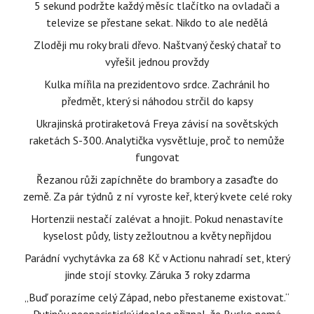
5 sekund podržte každý měsíc tlačítko na ovladači a
televize se přestane sekat. Nikdo to ale nedělá
Zloději mu roky brali dřevo. Naštvaný český chatař to
vyřešil jednou provždy
Kulka mířila na prezidentovo srdce. Zachránil ho
předmět, který si náhodou strčil do kapsy
Ukrajinská protiraketová Freya závisí na sovětských
raketách S-300. Analytička vysvětluje, proč to nemůže
fungovat
Řezanou růži zapíchněte do brambory a zasaďte do
země. Za pár týdnů z ní vyroste keř, který kvete celé roky
Hortenzii nestačí zalévat a hnojit. Pokud nenastavíte
kyselost půdy, listy zežloutnou a květy nepřijdou
Parádní vychytávka za 68 Kč v Actionu nahradí set, který
jinde stojí stovky. Záruka 3 roky zdarma
„Buď porazíme celý Západ, nebo přestaneme existovat.“