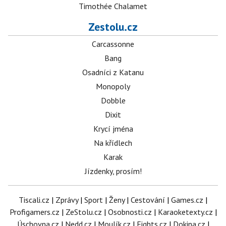
Timothée Chalamet
Zestolu.cz
Carcassonne
Bang
Osadníci z Katanu
Monopoly
Dobble
Dixit
Krycí jména
Na křídlech
Karak
Jízdenky, prosím!
Tiscali.cz
|
Zprávy
|
Sport
|
Ženy
|
Cestování
|
Games.cz
|
Profigamers.cz
|
ZeStolu.cz
|
Osobnosti.cz
|
Karaoketexty.cz
|
Úschovna.cz
|
Nedd.cz
|
Moulík.cz
|
Fights.cz
|
Dokina.cz
|