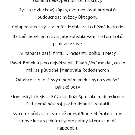
odhalili nebezpečnou roli fruktózy
Byl to rozlučkový zápas, okomentoval promotér
budoucnost hvězdy Oktagonu
Chlapec snědl sýr a zemřel. Mohla za to běžná bakterie
Barbaři nebyli primitivní, ale sofistikovaní. Historii totiž
psali vítězové
AI napadla další firmu. K incidentu došlo u Mety
Pavel Bobek a jeho největší hit: Píseň „Veď mě dál, cesto
má“ se původně jmenovala Rododendron
Odlehčete v létě svým nohám aneb tipy na vzdušné
pánské boty
Slovenský hokejista Růžička dluží Spartaku miliony korun.
KHL nemá nástroj, jak ho donutit zaplatit
Svícen z půdy stojí víc než nový iPhone. Sběratelé loví
cínové kusy s jedním typem patiny, která se nedá
napodobit