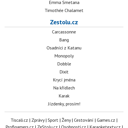
Emma Smetana
Timothée Chalamet
Zestolu.cz
Carcassonne
Bang
Osadníci z Katanu
Monopoly
Dobble
Dixit
Krycí jména
Na křídlech
Karak
Jízdenky, prosím!
Tiscali.cz
|
Zprávy
|
Sport
|
Ženy
|
Cestování
|
Games.cz
|
Profigamers.cz
|
ZeStolu.cz
|
Osobnosti.cz
|
Karaoketexty.cz
|