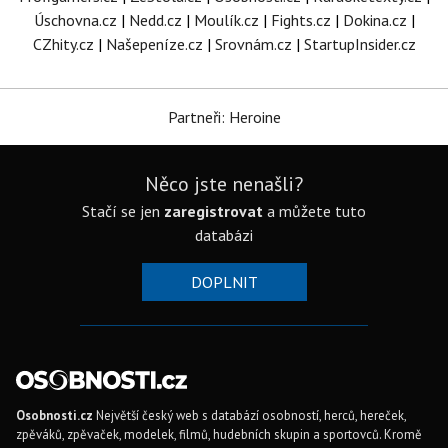
Úschovna.cz
|
Nedd.cz
|
Moulík.cz
|
Fights.cz
|
Dokina.cz
|
CZhity.cz
|
Našepeníze.cz
|
Srovnám.cz
|
StartupInsider.cz
Partneři: Heroine
Něco jste nenašli?
Stačí se jen
zaregistrovat
a můžete tuto
databázi
DOPLNIT
Osobnosti.cz
Největší český web s databází osobností, herců, hereček,
zpěváků, zpěvaček, modelek, filmů, hudebních skupin a sportovců. Kromě