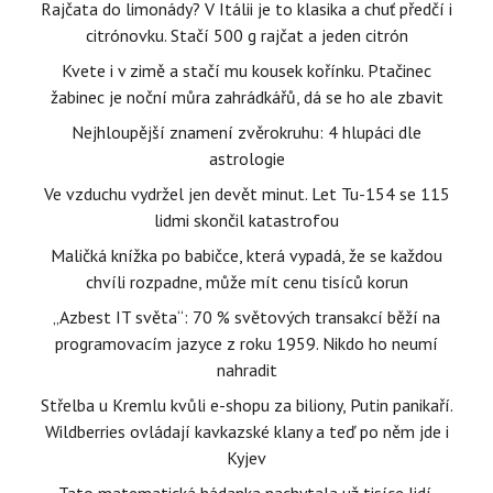
Rajčata do limonády? V Itálii je to klasika a chuť předčí i
citrónovku. Stačí 500 g rajčat a jeden citrón
Kvete i v zimě a stačí mu kousek kořínku. Ptačinec
žabinec je noční můra zahrádkářů, dá se ho ale zbavit
Nejhloupější znamení zvěrokruhu: 4 hlupáci dle
astrologie
Ve vzduchu vydržel jen devět minut. Let Tu-154 se 115
lidmi skončil katastrofou
Maličká knížka po babičce, která vypadá, že se každou
chvíli rozpadne, může mít cenu tisíců korun
„Azbest IT světa“: 70 % světových transakcí běží na
programovacím jazyce z roku 1959. Nikdo ho neumí
nahradit
Střelba u Kremlu kvůli e-shopu za biliony, Putin panikaří.
Wildberries ovládají kavkazské klany a teď po něm jde i
Kyjev