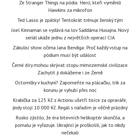
Ze Stranger Things na pódia: Herci, kteří vyměnili
Hawkins za mikrofon
Ted Lasso je zpátky! Tentokrát trénuje ženský tým
Joel Kinnaman se vydává na lov Saddáma Husajna. Nový
seriál ukáže jednu z největších operací CIA
Zákulisí show očima Jana Bendiga: Proč každý vstup na
pódium musí být událost
Černé díry mohou skrývat stopu mimozemské civilizace.
Zachytit ji dokážeme i ze Země
Octomilky v kuchyni? Zapomeňte na plácačku, trik za
korunu je vyhubí přes noc
Krabička za 125 Kč z Actionu ušetří tisíce za opraváře,
jindy stojí 10 000 Kč. Regál s nářadím je věčně prázdný
Rusko zjistilo, že éra bitevních helikoptér skončila, a
pomalu je vyřazuje. Ukrajinci je proškolili, jak to nikdy
nečekali