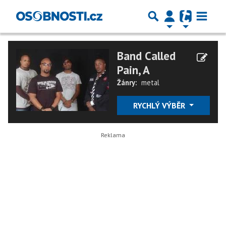
Band Called
Pain, A
Žánry:
metal
RYCHLÝ VÝBĚR