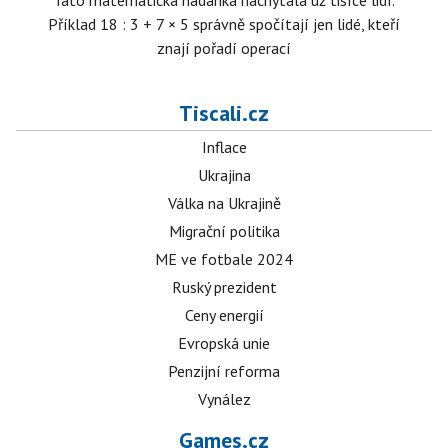
Tato matematická hádanka nachytala už tisíce lidí.
Příklad 18 : 3 + 7 × 5 správně spočítají jen lidé, kteří
znají pořadí operací
Tiscali.cz
Inflace
Ukrajina
Válka na Ukrajině
Migrační politika
ME ve fotbale 2024
Ruský prezident
Ceny energií
Evropská unie
Penzijní reforma
Vynález
Games.cz