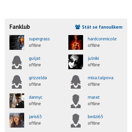
Fanklub
Stát se fanouškem
supergrass
hardcorenicole
offline
offline
guljat
julniki
offline
offline
grizzelda
misa.talpova
offline
offline
dannyc
marat
offline
offline
jaris65
bedzi65
offline
offline