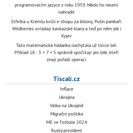
programovacím jazyce z roku 1959. Nikdo ho neumí
nahradit
Střelba u Kremlu kvůli e-shopu za biliony, Putin panikaří.
Wildberries ovládají kavkazské klany a teď po něm jde i
Kyjev
Tato matematická hádanka nachytala už tisíce lidí.
Příklad 18 : 3 + 7 × 5 správně spočítají jen lidé, kteří
znají pořadí operací
Tiscali.cz
Inflace
Ukrajina
Válka na Ukrajině
Migrační politika
ME ve fotbale 2024
Ruský prezident