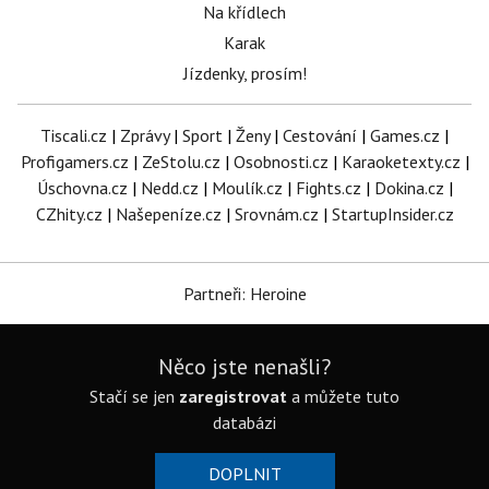
Na křídlech
Karak
Jízdenky, prosím!
Tiscali.cz
|
Zprávy
|
Sport
|
Ženy
|
Cestování
|
Games.cz
|
Profigamers.cz
|
ZeStolu.cz
|
Osobnosti.cz
|
Karaoketexty.cz
|
Úschovna.cz
|
Nedd.cz
|
Moulík.cz
|
Fights.cz
|
Dokina.cz
|
CZhity.cz
|
Našepeníze.cz
|
Srovnám.cz
|
StartupInsider.cz
Partneři: Heroine
Něco jste nenašli?
Stačí se jen
zaregistrovat
a můžete tuto
databázi
DOPLNIT