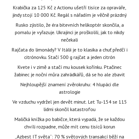
Krabička za 125 Kč z Actionu ušetří tisíce za opraváře,
jindy stojí 10 000 Kč. Regál s nářadím je věčně prázdný
Rusko zjistilo, že éra bitevních helikoptér skončila, a
pomalu je vyřazuje. Ukrajinci je proškolili, jak to nikdy
nečekali
Rajčata do limonády? V Itálii je to klasika a chuť předčí i
citrónovku. Stačí 500 g rajčat a jeden citrón
Kvete i v zimě a stačí mu kousek kořínku. Ptačinec
žabinec je noční můra zahrádkářů, dá se ho ale zbavit
Nejhloupější znamení zvěrokruhu: 4 hlupáci dle
astrologie
Ve vzduchu vydržel jen devět minut. Let Tu-154 se 115
lidmi skončil katastrofou
Maličká knížka po babičce, která vypadá, že se každou
chvíli rozpadne, může mít cenu tisíců korun
„Azbest IT světa“: 70 % světových transakcí běží na