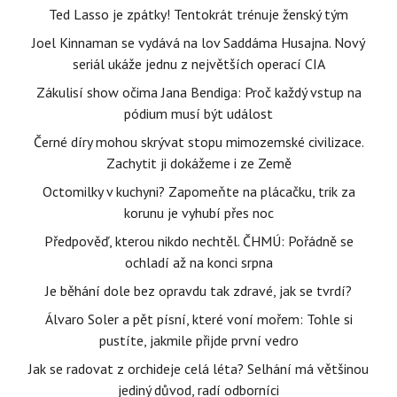
Ted Lasso je zpátky! Tentokrát trénuje ženský tým
Joel Kinnaman se vydává na lov Saddáma Husajna. Nový
seriál ukáže jednu z největších operací CIA
Zákulisí show očima Jana Bendiga: Proč každý vstup na
pódium musí být událost
Černé díry mohou skrývat stopu mimozemské civilizace.
Zachytit ji dokážeme i ze Země
Octomilky v kuchyni? Zapomeňte na plácačku, trik za
korunu je vyhubí přes noc
Předpověď, kterou nikdo nechtěl. ČHMÚ: Pořádně se
ochladí až na konci srpna
Je běhání dole bez opravdu tak zdravé, jak se tvrdí?
Álvaro Soler a pět písní, které voní mořem: Tohle si
pustíte, jakmile přijde první vedro
Jak se radovat z orchideje celá léta? Selhání má většinou
jediný důvod, radí odborníci