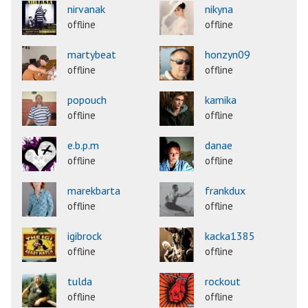
nirvanak
nikyna
offline
offline
martybeat
honzyn09
offline
offline
popouch
kamika
offline
offline
e.b.p.m
danae
offline
offline
marekbarta
frankdux
offline
offline
igibrock
kacka1385
offline
offline
tulda
rockout
offline
offline