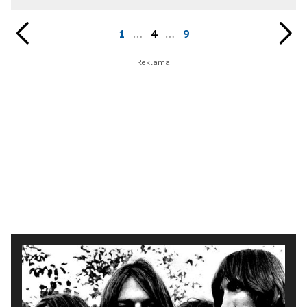
1
…
4
…
9